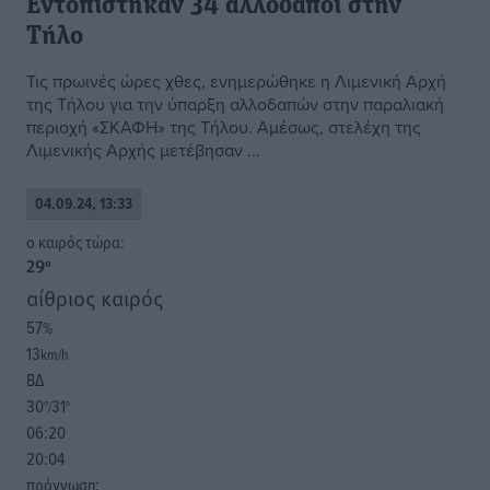
Εντοπίστηκαν 34 αλλοδαποί στην
Τήλο
Τις πρωινές ώρες χθες, ενημερώθηκε η Λιμενική Αρχή
της Τήλου για την ύπαρξη αλλοδαπών στην παραλιακή
περιοχή «ΣΚΑΦΗ» της Τήλου. Αμέσως, στελέχη της
Λιμενικής Αρχής μετέβησαν ...
04.09.24, 13:33
o καιρός τώρα:
29
°
αίθριος καιρός
57
%
13
km/h
ΒΔ
30
31
°/
°
06:20
20:04
πρόγνωση: