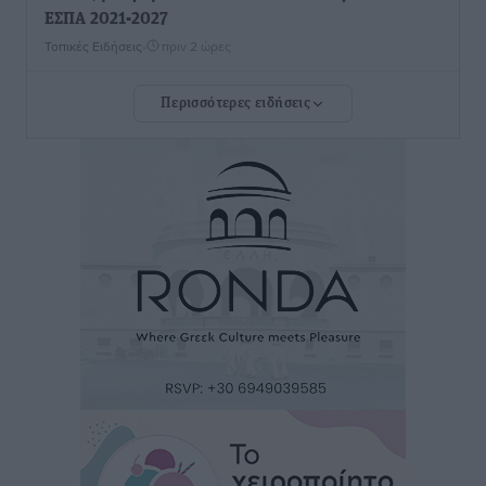
ΕΣΠΑ 2021-2027
Τοπικές Ειδήσεις
•
πριν 2 ώρες
Περισσότερες ειδήσεις
Την Παρασκευή 21 Αυγούστου η τελετή εγκαινίων
του νέου Περιφερειακού Πολυδύναμου Ιατρείου
Γενναδίου παρουσία του Άδωνι Γεωργιάδη
Τοπικές Ειδήσεις
•
πριν 2 ώρες
Στη Λέρο ο πρόεδρος του ΠΑΣΟΚ Νίκος Ανδρουλάκης
Τοπικές Ειδήσεις
•
πριν 2 ώρες
Στα 2-2,35 GW ο στόχος για τα πρώτα υπεράκτια
αιολικά πάρκα που θα λειτουργήσουν στη χώρα μας
Ειδήσεις
•
πριν 3 ώρες
Η Ελλάδα κρατά το τουριστικό momentum, παρά τις
γεωπολιτικές αναταράξεις