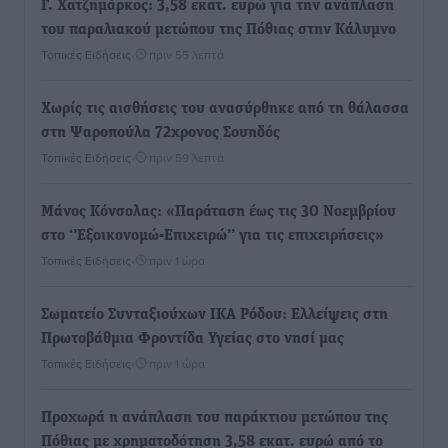
Γ. Χατζημάρκος: 3,58 εκατ. ευρώ για την ανάπλαση
του παραλιακού μετώπου της Πόθιας στην Κάλυμνο
Τοπικές Ειδήσεις
•
πριν 55 λεπτά
Χωρίς τις αισθήσεις του ανασύρθηκε από τη θάλασσα
στη Ψαροπούλα 72χρονος Σουηδός
Τοπικές Ειδήσεις
•
πριν 59 λεπτά
Μάνος Κόνσολας: «Παράταση έως τις 30 Νοεμβρίου
στο ‘’Εξοικονομώ-Επιχειρώ’’ για τις επιχειρήσεις»
Τοπικές Ειδήσεις
•
πριν 1 ώρα
Σωματείο Συνταξιούχων ΙΚΑ Ρόδου: Ελλείψεις στη
Πρωτοβάθμια Φροντίδα Υγείας στο νησί μας
Τοπικές Ειδήσεις
•
πριν 1 ώρα
Προχωρά η ανάπλαση του παράκτιου μετώπου της
Πόθιας με χρηματοδότηση 3,58 εκατ. ευρώ από το