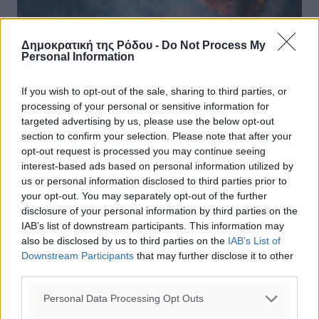
Δημοκρατική της Ρόδου -
Do Not Process My
Personal Information
If you wish to opt-out of the sale, sharing to third parties, or
processing of your personal or sensitive information for
Φωτιά στην περιοχή Κατώδιο στην
targeted advertising by us, please use the below opt-out
section to confirm your selection. Please note that after your
Κάρπαθο
opt-out request is processed you may continue seeing
interest-based ads based on personal information utilized by
Σε εξέλιξη είναι αυτή την ώρα φωτιά στην Κάρπαθο,
us or personal information disclosed to third parties prior to
στην περιοχή Κατώδιο, όπου πνέουν ισχυροί άνεμοι.
your opt-out. You may separately opt-out of the further
Όπως ενημερώνει με ανάρτησή του ο Χωρικός
disclosure of your personal information by third parties on the
Αντιπεριφερειάρχης Δωδεκανήσου ...
IAB’s list of downstream participants. This information may
also be disclosed by us to third parties on the
IAB’s List of
04.09.24, 16:28
Downstream Participants
that may further disclose it to other
third parties.
Personal Data Processing Opt Outs