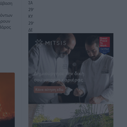
ΣΑ
ράβαση
29
°
ϊόντων
ΚΥ
δρουν
29
°
 βάρος
ΔΕ