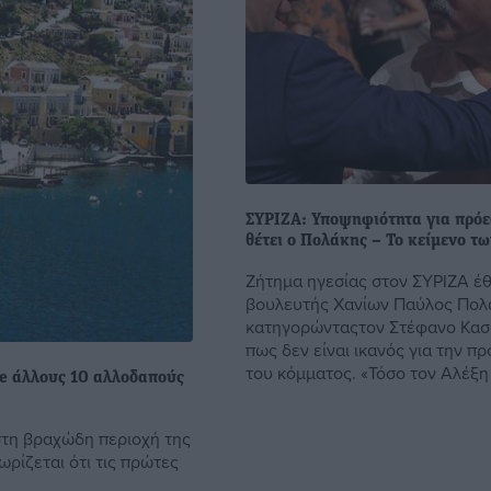
ΣΥΡΙΖΑ: Υποψηφιότητα για πρόε
θέτει ο Πολάκης – Το κείμενο τ
Ζήτημα ηγεσίας στον ΣΥΡΙΖΑ έ
βουλευτής Χανίων Παύλος Πολ
κατηγορώνταςτον Στέφανο Κα
πως δεν είναι ικανός για την π
του κόμματος. «Τόσο τον Αλέξη 
ne άλλους 10 αλλοδαπούς
στη βραχώδη περιοχή της
ρίζεται ότι τις πρώτες