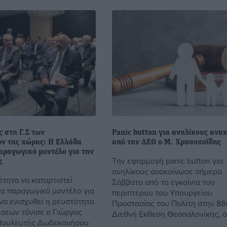
ς στη Γ.Σ των
Panic button για ανηλίκους ανα
ων της χώρας: Η Ελλάδα
από την ΔΕΘ ο Μ. Χρυσοχοΐδης
αραγωγικό μοντέλο για την
Την εφαρμογή panic button για
ς
ανηλίκους ανακοίνωσε σήμερα
ότητα να καταρτιστεί
Σάββατο από τα εγκαίνια του
να παραγωγικό μοντέλο για
περιπτέρου του Υπουργείου
να ενισχυθεί η ρευστότητα
Προστασίας του Πολίτη στην 88
ήσεων τόνισε ο Γιώργος
Διεθνή Εκθεση Θεσσαλονίκης, o 
 Βουλευτής Δωδεκανήσου