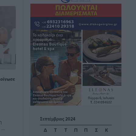
επαγγελματικό συμβόλαιο πυγμαχίας
με MTGP και BXGP για Ευρώπη και
Αυστραλία
Αθλητικά
•
πριν 2 ώρες
ΚΑΕ Κολοσσός: Τα… ευρωπαϊκά
εισιτήρια διαρκείας
Αθλητικά
•
πριν 2 ώρες
Ιπποκράτης: Ανανέωσε η Νίκη
Καρτσαμάρη
κοίνωσε
Αθλητικά
•
πριν 2 ώρες
Η Μανίσα πήρε Buie και Davis
Αθλητικά
•
πριν 2 ώρες
Σεπτέμβριος 2024
η
Γ.Σ. Ηπιόνη: «Προπονητική ομάδα με
...
Δ
Τ
Τ
Π
Π
Σ
Κ
εμπειρία, επιστημονική γνώση και