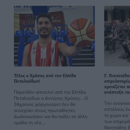
Τέλος ο Χρύσης από την Ελπίδα
Γ. Νικητιάδη
Πεταλούδων!
επιμελητηρί
χρειάζεται π
Παρελθόν αποτελεί από την Ελπίδα
ανάπτυξη τη
Πεταλούδων ο Αντώνης Χρύσης… Ο
Την αναγκαι
34χρονος φόργουορντ δεν θα
επιτέλους έ
συνεχίσει στους πρωταθλητές
τη χώρα και 
Δωδεκανήσου και θα παίξει σε άλλη
των επιχειρ
ομάδα τη νέα ...
Νικητιάδης