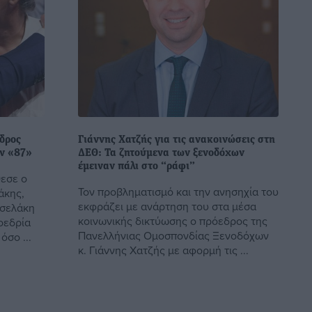
δρος
Γιάννης Χατζής για τις ανακοινώσεις στη
ων «87»
ΔΕΘ: Τα ζητούμενα των ξενοδόχων
έμειναν πάλι στο “ράφι”
θεσε ο
Τον προβληματισμό και την ανησηχία του
άκης,
εκφράζει με ανάρτηση του στα μέσα
σσελάκη
κοινωνικής δικτύωσης ο πρόεδρος της
ροεδρία
Πανελλήνιας Ομοσπονδίας Ξενοδόχων
όσο ...
κ. Γιάννης Χατζής με αφορμή τις ...