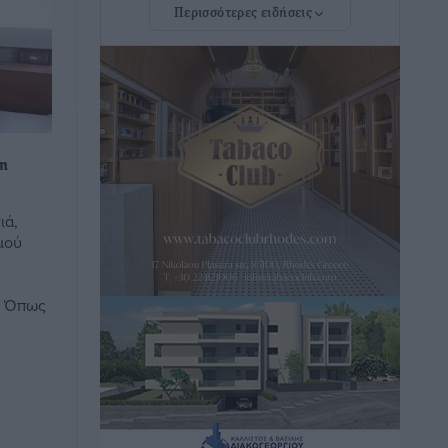
Περισσότερες ειδήσεις
Στίβος: Οι βαθμολογίες των συλλόγων
της Δωδεκανήσου
Αθλητικά
•
πριν 2 ώρες
Νέες ταυτότητες: Ποιοι πρέπει να τις
 η
αλλάξουν άμεσα και ποιοι όχι
Ειδήσεις
•
πριν 2 ώρες
ιά,
μού
Στον Ιπποκράτη η Μαρία Βλάχου
Αθλητικά
•
πριν 2 ώρες
. Όπως
Οικονομική ενίσχυση για συντήρηση
στο κλειστό της Καρπάθου
Αθλητικά
•
πριν 2 ώρες
Στάθης Αντωνάς: Ένα βήμα πριν από