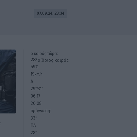
07.09.24, 23:34
o καιρός τώρα:
αίθριος καιρός
28
°
59
%
19
km/h
Δ
29
31
°/
°
06:17
20:08
πρόγνωση:
33
°
ς
ΠΑ
28
°