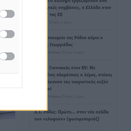
Με 13,1% κάλυψη εργαζομένων από
συλλογικές συμβάσεις, η Ελλάδα στον
“πάτο” της ΕΕ
Απόψεις
•
πριν 2 ώρες
τε
πως
Στο νοσοκομείο της Ρόδου αύριο ο
Άδωνις Γεωργιάδης
ί
Τοπικές Ειδήσεις
•
πριν 2 ώρες
ούν
καθώς
ίαση
Φώτης Γιαννακός στον RV: Με
ΥΡΙΖΑ,
αυξημένες πληρότητες η Λέρος, στόχος
η επιμήκυνση της τουριστικής σεζόν
στο νησί
Τοπικές Ειδήσεις
•
πριν 2 ώρες
Α.Σ. Ρόδος: Πρώτη… στην νέα σελίδα
των «ελαφιών» (φωτορεπορτάζ)
Αθλητικά
•
πριν 2 ώρες