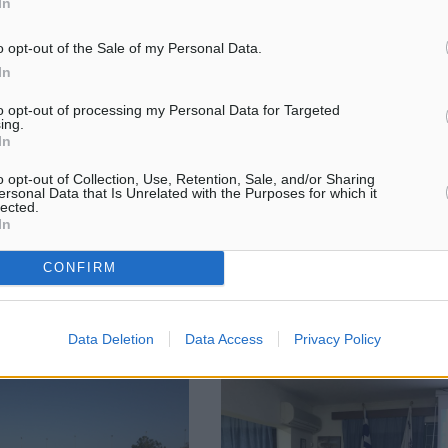
In
o opt-out of the Sale of my Personal Data.
In
ράκης: Γιατί είστε τόσο
Στέφανος Κασσελάκης: Καταθέσ
ς κύριε Κολιάδη;
πρόταση μομφής εναντίον μου ό
to opt-out of processing my Personal Data for Targeted
ing.
προβλέπει το καταστατικό
In
αση του Δημοτικού
Αποφασισμένος να συγκρουστε
Ρόδου αναφέρεται με
o opt-out of Collection, Use, Retention, Sale, and/or Sharing
σφοδρά με όσους τον αμφισβητ
της η παράταξη του τ.
ersonal Data that Is Unrelated with the Purposes for which it
είναι ο Στέφανος Κασσελάκης, 
όδου κ. Αντώνη
lected.
κατά την ομιλία του στη συνεδρ
In
με αφορμή όσα έγιναν. Η
της Κεντρικής Επιτροπής του Σ
στιάζει ...
κάλεσε ...
CONFIRM
09
07.09.24, 15:30
Data Deletion
Data Access
Privacy Policy