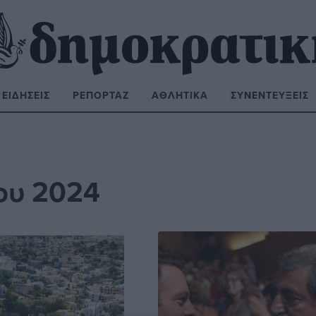
ΕΙΔΉΣΕΙΣ
ΡΕΠΟΡΤΆΖ
ΑΘΛΗΤΙΚΆ
ΣΥΝΕΝΤΕΎΞΕΙΣ
ΝΑΖΉΤΗΣΗ:
ου 2024