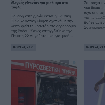
Σε τροχιά κι
έλεγχος γίνονταν για μισή ώρα στα
νέο δικαστικ
τυφλά
ισχύ απο τις
Σοβαρή καταγγελία έκανε η Ενωτική
για τις αμοι
Συνδικαλιστική Κίνηση σχετικά με την
βοήθειας βρί
λειτουργία του ραντάρ στο αεροδρόμιο
Συγκεκριμένα
της Ρόδου. ‘Όπως καταγγέλθηκε την
Πέμπτη 22 Αυγούστου και για μισή ...
07.09.24, 23:25
07.09.24, 23: