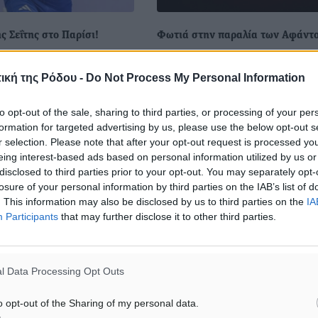
ς Σεΐτης στο Παρίσι!
Φωτιά στην παραλία των Αφάντ
η του τελικού των 200
Φωτιά ξέσπασε πριν μισή ώρα π
) τερμάτισε ο Μιχάλης
στην παραλία των Αφάντου, στ
ική της Ρόδου -
Do Not Process My Personal Information
ς Παραολυμπιακούς
της παιδικής χαράς. Στο σημείο
Παρισίου. Ο Ροδίτης
σπεύσει δυνάμεις της πυροσβεσ
to opt-out of the sale, sharing to third parties, or processing of your per
 μας έκανε χρόνο 23.15
και πιθανολογείται ότι η φωτιά ..
formation for targeted advertising by us, please use the below opt-out s
r selection. Please note that after your opt-out request is processed y
eing interest-based ads based on personal information utilized by us or
34
07.09.24, 20:36
disclosed to third parties prior to your opt-out. You may separately opt-
losure of your personal information by third parties on the IAB’s list of
. This information may also be disclosed by us to third parties on the
IA
Participants
that may further disclose it to other third parties.
l Data Processing Opt Outs
o opt-out of the Sharing of my personal data.