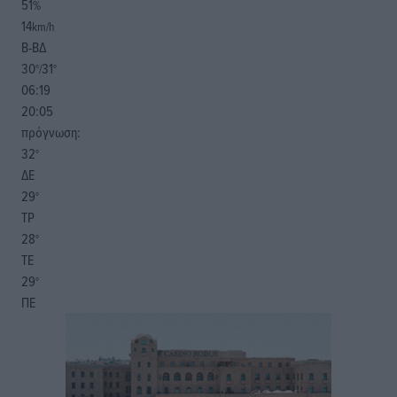
51
%
14
km/h
Β-ΒΔ
30
31
°/
°
06:19
20:05
πρόγνωση:
32
°
ΔΕ
29
°
ΤΡ
28
°
ΤΕ
29
°
ΠΕ