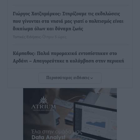
Γιώργος Χατζημάρκος: Στηρίζουμε τις εκδηλώσεις
που γίνονται στα νησιά μας γιατί ο πολιτισμός είναι
δικαίωμα όλων και δύναμη ζωής
Τοπικές Ειδήσεις
•
πριν 5 ώρες
Κάρπαθος: Παλιά πυρομαχικά εντοπίστηκαν στο
Αρδάνι – Απαγορεύτηκε η κολύμβηση στην περιοχή
Τοπικές Ειδήσεις
•
πριν 5 ώρες
Περισσότερες ειδήσεις
Τουρνάς για φωτιές: «Κανένα περιθώριο
εφησυχασμού» – Σε πλήρη ετοιμότητα ο μηχανισμός
Ειδήσεις
•
πριν 6 ώρες
Καιρός: Επιμένουν οι υψηλές θερμοκρασίες – Ισχυρά
μελτέμια έως 9 μποφόρ, σε «Red Code» 6 περιοχές
Τοπικές Ειδήσεις
•
πριν 7 ώρες