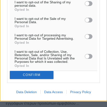
I want to opt-out of the Sharing of my
personal data.
Opted In
I want to opt-out of the Sale of my
Personal Data.
Opted In
I want to opt-out of processing my
Personal Data for Targeted Advertising.
Opted In
I want to opt-out of Collection, Use,
Retention, Sale, and/or Sharing of my
Personal Data that Is Unrelated with the
Purposes for which it was collected.
Πιάστηκε από το λιμενικό 39χρονος με
Opted In
πλαστές ταυτότητες για τη
CONFIRM
“διευκόλυνση” αλλοδαπών
Τις πρωινές ώρες χθες, στελέχη του Κεντρικού
Data Deletion
Data Access
Privacy Policy
Λιμεναρχείου Ρόδου προέβησαν στη σύλληψη ενός
39χρονου αλλοδαπού (υπηκόου Συρίας) για κατοχή
εγγράφων έτερων προσώπων-αμφιβόλου ...