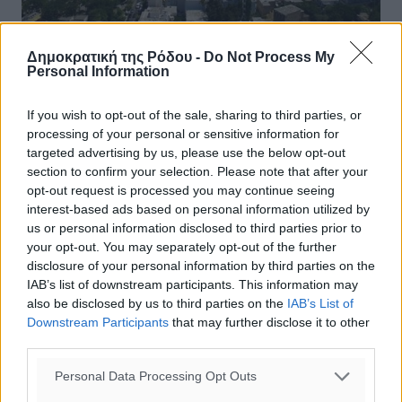
Δημοκρατική της Ρόδου -
Do Not Process My
Personal Information
Γέμισαν πίσσα οι ακτές από το
If you wish to opt-out of the sale, sharing to third parties, or
Μαστιχάρι έως τον λιμενίσκο Λιμνιώνα
processing of your personal or sensitive information for
targeted advertising by us, please use the below opt-out
στην Κω
section to confirm your selection. Please note that after your
opt-out request is processed you may continue seeing
Τις μεσημβρινές ώρες χθες, ενημερώθηκε ο Λιμενικός
interest-based ads based on personal information utilized by
Σταθμός Καρδάμαινας του Λιμεναρχείου Κω, για τον
us or personal information disclosed to third parties prior to
εκβρασμό διάσπαρτων ψηγμάτων πίσσας διαμέτρου έως
your opt-out. You may separately opt-out of the further
και 0,02μ. στις ακτές από ...
disclosure of your personal information by third parties on the
IAB’s list of downstream participants. This information may
16.09.24, 15:42
also be disclosed by us to third parties on the
IAB’s List of
Downstream Participants
that may further disclose it to other
third parties.
Personal Data Processing Opt Outs