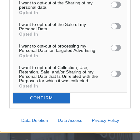
I want to opt-out of the Sharing of my
personal data.
Opted In
I want to opt-out of the Sale of my
Personal Data.
Opted In
I want to opt-out of processing my
Ενιαίο Μητρώο Επιδομάτων: Έλεγχος
Personal Data for Targeted Advertising.
Opted In
για περιπτώσεις κατάχρησης–Ποιες
αλλαγές έρχονται
I want to opt-out of Collection, Use,
Retention, Sale, and/or Sharing of my
Personal Data that Is Unrelated with the
Ένα Κεντρικό Μητρώο Επιδομάτων, στα πρότυπα άλλων
Purposes for which it was collected.
Opted In
ευρωπαϊκών χωρών, δρομολογεί το οικονομικό επιτελείο
και τα συναρμόδια υπουργεία προκειμένου να υπάρξει
CONFIRM
συνολική ολοκληρωμένη ...
31.08.24, 11:36
Data Deletion
Data Access
Privacy Policy