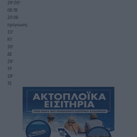
29
30
°/
°
06:18
20:06
πρόγνωση:
33
°
ΚΥ
30
°
ΔΕ
29
°
ΤΡ
28
°
ΤΕ