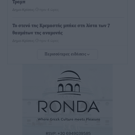
Τραμπ
Δημο-Κρίσεις
•
πριν 4 ώρες
Το στενό της Κρεμαστής μπήκε στη λίστα των 7
θαυμάτων της αναμονής
Δημο-Κρίσεις
•
πριν 4 ώρες
Περισσότερες ειδήσεις
ΣΕΤΕ: Σημαντική θεσμική εξέλιξη η ΚΥΑ για το ΕΧΠ
για τον τουρισμό
Ειδήσεις
•
πριν 4 ώρες
Γ. Χατζημάρκος: “Δύο μεγάλες δεσμεύσεις
Γεωργιάδη” – Κίνητρα για τους γιατρούς των νησιών
και συνεργασία Ρόδου με το Αττικόν για το
Ακτινοθεραπευτικό
Τοπικές Ειδήσεις
•
πριν 5 ώρες
Σούπερ μάρκετ: Διευρύνεται η εθνική πρωτοβουλία