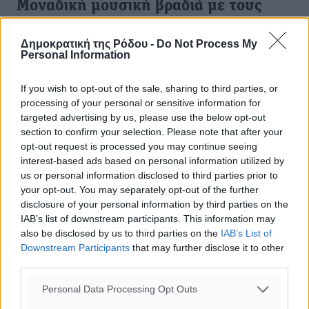
Μοναδική μουσική βραδιά με τους
αδελφούς Τσαχουρίδη στο θέατρο «
Μελίνα Μερκούρη»
Δημοκρατική της Ρόδου -
Do Not Process My
Personal Information
Με το πέρασμα του καλοκαιριού και την έναρξη του
φθινοπώρου, η 1η Σεπτεμβρίου φέρνει μαζί της μια
If you wish to opt-out of the sale, sharing to third parties, or
ξεχωριστή βραδιά που θα μείνει χαραγμένη στις καρδιές
processing of your personal or sensitive information for
μας. Οι Σύλλογοι ...
targeted advertising by us, please use the below opt-out
section to confirm your selection. Please note that after your
opt-out request is processed you may continue seeing
31.08.24, 11:49
interest-based ads based on personal information utilized by
us or personal information disclosed to third parties prior to
your opt-out. You may separately opt-out of the further
disclosure of your personal information by third parties on the
IAB’s list of downstream participants. This information may
also be disclosed by us to third parties on the
IAB’s List of
Downstream Participants
that may further disclose it to other
third parties.
Personal Data Processing Opt Outs