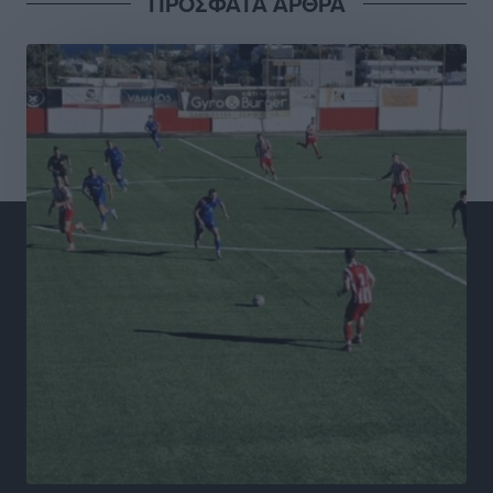
ΠΡΟΣΦΑΤΑ ΑΡΘΡΑ
Σταυρός Καλυθιών: Απέκτησε και την Ειρήνη
Καρελλάκη
Αθλητικά
•
πριν 3 ώρες
Πρωτάθλημα Καλαθοσφαίρισης Δικηγορικών
Συλλόγων Ελλάδας και Κύπρου: Η Ρόδος φιλοξένησε
με επιτυχία την 17η διοργάνωση
Αθλητικά
•
πριν 3 ώρες
Φοιτητική στέγη: «Φωτιά» τα ενοίκια σε Αθήνα και
Θεσσαλονίκη – Έως 800 ευρώ στο Ρέθυμνο
Ειδήσεις
•
πριν 3 ώρες
Η Τουρκία σε νέο «κρεσέντο» προκλήσεων στο Αιγαίο
με 18 παραβάσεις και παραβιάσεις
Ειδήσεις
•
πριν 4 ώρες