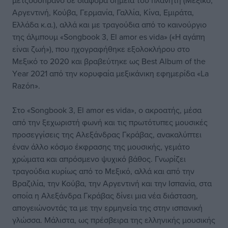
μετζοσοπράνο σε διάφορα σημεία του πλανήτη (Μεξικό,
Αργεντινή, Κούβα, Γερμανία, Γαλλία, Κίνα, Εμιράτα,
Ελλάδα κ.α.), αλλά και με τραγούδια από το καινούργιο
της άλμπουμ «Songbook 3, El amor es vida» («Η αγάπη
είναι ζωή»), που ηχογραφήθηκε εξολοκλήρου στο
Μεξικό το 2020 και βραβεύτηκε ως Best Album of the
Υear 2021 από την κορυφαία μεξικάνικη εφημερίδα «La
Razόn».
Στο «Songbook 3, El amor es vida», ο ακροατής, μέσα
από την ξεχωριστή φωνή και τις πρωτότυπες μουσικές
προσεγγίσεις της Αλεξάνδρας Γκράβας, ανακαλύπτει
έναν άλλο κόσμο έκφρασης της μουσικής, γεμάτο
χρώματα και απρόσμενο ψυχικό βάθος. Γνωρίζει
τραγούδια κυρίως από το Μεξικό, αλλά και από την
Βραζιλία, την Κούβα, την Αργεντινή και την Ισπανία, στα
οποία η Αλεξάνδρα Γκράβας δίνει μια νέα διάσταση,
απογειώνοντάς τα με την ερμηνεία της στην ισπανική
γλώσσα. Μάλιστα, ως πρέσβειρα της ελληνικής μουσικής