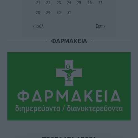
21
22
23
24
25
26
27
Ευρωπαϊκό Πρωτάθλημα Στίβου: Πότε αγωνίζονται η
28
29
30
31
Μαγκούλια, η Σπανουδάκη και ο Κριτούλης
Αθλητικά
•
πριν 2 ώρες
« Ιούλ
Σεπ »
ΦΑΡΜΑΚΕΙΑ
Εθνική Παίδων: Ο Χριστοδούλου και η καλύτερη
φουρνιά των τελευταίων ετών
Αθλητικά
•
πριν 2 ώρες
Διαγόρας: Ανανέωσε ο Μιχάλης Χατζηγεωργίου
Αθλητικά
•
πριν 2 ώρες
ΔΕΑΣ Δάφνη Ρόδου: Η Ευαγγελία Τετράδη στο
τεχνικό επιτελείο
Αθλητικά
•
πριν 2 ώρες
Γ.Σ. Διαγόρας: Το οργανόγραμμα των Ακαδημιών
Αθλητικά
•
πριν 2 ώρες