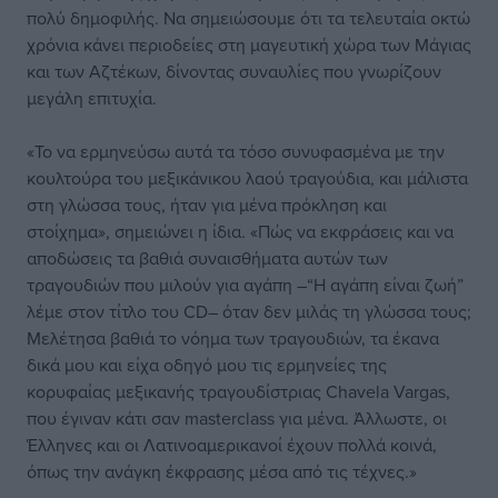
πολύ δημοφιλής. Να σημειώσουμε ότι τα τελευταία οκτώ
χρόνια κάνει περιοδείες στη μαγευτική χώρα των Μάγιας
και των Αζτέκων, δίνοντας συναυλίες που γνωρίζουν
μεγάλη επιτυχία.
«Το να ερμηνεύσω αυτά τα τόσο συνυφασμένα με την
κουλτούρα του μεξικάνικου λαού τραγούδια, και μάλιστα
στη γλώσσα τους, ήταν για μένα πρόκληση και
στοίχημα», σημειώνει η ίδια. «Πώς να εκφράσεις και να
αποδώσεις τα βαθιά συναισθήματα αυτών των
τραγουδιών που μιλούν για αγάπη –“Η αγάπη είναι ζωή”
λέμε στον τίτλο του CD– όταν δεν μιλάς τη γλώσσα τους;
Μελέτησα βαθιά το νόημα των τραγουδιών, τα έκανα
δικά μου και είχα οδηγό μου τις ερμηνείες της
κορυφαίας μεξικανής τραγουδίστριας Chavela Vargas,
που έγιναν κάτι σαν masterclass για μένα. Άλλωστε, οι
Έλληνες και οι Λατινοαμερικανοί έχουν πολλά κοινά,
όπως την ανάγκη έκφρασης μέσα από τις τέχνες.»