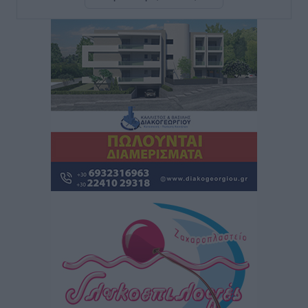
ΣΕΤΕ: Σημαντική θεσμική εξέλιξη η ΚΥΑ για το ΕΧΠ
για τον τουρισμό
Ειδήσεις
•
πριν 1 ώρα
Γ. Χατζημάρκος: “Δύο μεγάλες δεσμεύσεις
Γεωργιάδη” – Κίνητρα για τους γιατρούς των νησιών
και συνεργασία Ρόδου με το Αττικόν για το
Ακτινοθεραπευτικό
Τοπικές Ειδήσεις
•
πριν 2 ώρες
Σούπερ μάρκετ: Διευρύνεται η εθνική πρωτοβουλία
για τις τιμές – Eρχονται νέες συμμετοχές εταιρειών
Ειδήσεις
•
πριν 2 ώρες
Συνελήφθησαν έξι άτομα για ηχορύπανση από
καταστήματα στο Νότιο Αιγαίο
Τοπικές Ειδήσεις
•
πριν 2 ώρες