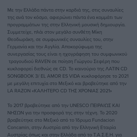
Με την Ελλάδα πάντα στην καρδιά της, στις συναυλίες
της ανά τον κόσμο, αφιερώνει πάντα ένα κομμάτι των
προγραμμάτων της στην Ελληνική μουσική δημιουργία.
Συμμετείχε, πλάι στον μεγάλο συνθέτη Μίκη
Θεοδωράκη, σε συμφωνικές συναυλίες του, στην
Γερμανία και την Αγγλία. Αποκορύφωμα της
συνεργασίας τους είναι η ηχογράφηση του συμφωνικού
τραγουδιού RAVEN σε ποίηση Γιώργoυ Σεφέρη που
κυκλοφορεί διεθνώς σε CD. Το καινούριο της ΛΑΤΙΝ CD
SONGBOOK 3/ EL AMOR ES VIDA κυκλοφόρησε το 2021
με μεγάλη επιτυχία στο Μεξικό και βραβεύτηκε από την
LA RAZON «ΚΑΛΗΤΕΡΟ CD ΤΗΣ ΧΡΟΝΙΑΣ 2021»
Το 2017 βραβεύτηκε από την UNESCO ΠΕΙΡΑΙΩΣ ΚΑΙ
ΝΗΣΩΝ για την προσφορά της στην τέχνη. To 2020
βραβεύτηκε στο Μεξικό από το Ίδρυμα Fundacion
Concamin, στην Αυστρία από την Ελληνική Εταιρία
Αυστρίας όπως και στην Ελλάδα από το Τ.Α.Σ.Ε.Η. για