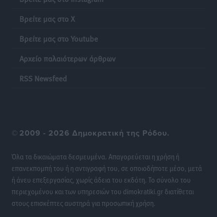
Νοσοκομεία της Γ΄ Ζώνης
Βρείτε μας στο X
Τοπικές Ειδήσεις
•
πριν 20 ώρες
Βρείτε μας στο Youtube
Πάνθηρες: Ξεκίνησαν αισιόδοξοι για την παρθενική
Αρχείο παλαιότερων άρθρων
“πτήση” τους
Αθλητικά
•
πριν 20 ώρες
RSS Newsfeed
Άρης Αρχαγγέλου: Στο πλευρό του άτυχου Ιάκωβου
Θωμά
Αθλητικά
•
πριν 20 ώρες
©
2009 - 2026 Δημοκρατική της Ρόδου.
Φοίβος: Η μεγάλη επιστροφή του Μπρένο Σαλβατιέρα
Όλα τα δικαιώματα δεσμευμένα. Απαγορεύεται η χρήση ή
Αθλητικά
•
πριν 20 ώρες
επανεκπομπή του ή η αντιγραφή του, σε οποιοδήποτε μέσο, μετά
ή άνευ επεξεργασίας, χωρίς άδεια του εκδότη. Το σύνολο του
Κλεάνθης: Έτοιμες οι κάρτες διαρκείας της νέας
περιεχομένου και των υπηρεσιών του dimokratiki.gr διατίθεται
σεζόν
στους επισκέπτες αυστηρά για προσωπική χρήση.
Αθλητικά
•
πριν 20 ώρες