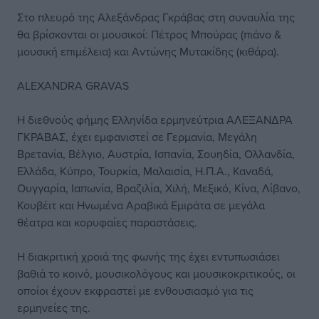
Στο πλευρό της Αλεξάνδρας Γκράβας στη συναυλία της
θα βρίσκονται οι μουσικοί: Πέτρος Μπούρας (πιάνο &
μουσική επιμέλεια) και Αντώνης Μυτακίδης (κιθάρα).
ALEXANDRA GRAVAS
Η διεθνούς φήμης Ελληνίδα ερμηνεύτρια ΑΛΕΞΑΝΔΡΑ
ΓΚΡΑΒΑΣ, έχει εμφανιστεί σε Γερμανία, Mεγάλη
Βρετανία, Βέλγιο, Αυστρία, Ισπανία, Σουηδία, Ολλανδία,
Ελλάδα, Κύπρο, Τουρκία, Μαλαισία, Η.Π.Α., Καναδά,
Ουγγαρία, Ιαπωνία, Βραζιλία, Χιλή, Μεξικό, Κίνα, Λίβανο,
Κουβέιτ και Ηνωμένα Αραβικά Εμιράτα σε μεγάλα
θέατρα και κορυφαίες παραστάσεις.
Η διακριτική χροιά της φωνής της έχει εντυπωσιάσει
βαθιά το κοινό, μουσικολόγους και μουσικοκριτικούς, οι
οποίοι έχουν εκφραστεί με ενθουσιασμό για τις
ερμηνείες της.