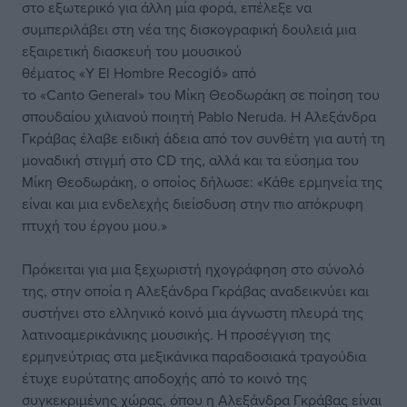
στο εξωτερικό για άλλη μία φορά, επέλεξε να
συμπεριλάβει στη νέα της δισκογραφική δουλειά μια
εξαιρετική διασκευή του μουσικού
θέματος «Y El Hombre Recogió» από
το «Canto General» του Μίκη Θεοδωράκη σε ποίηση του
σπουδαίου χιλιανού ποιητή Pablo Neruda. Η Αλεξάνδρα
Γκράβας έλαβε ειδική άδεια από τον συνθέτη για αυτή τη
μοναδική στιγμή στο CD της, αλλά και τα εύσημα του
Μίκη Θεοδωράκη, ο οποίος δήλωσε: «Κάθε ερμηνεία της
είναι και μια ενδελεχής διείσδυση στην πιο απόκρυφη
πτυχή του έργου μου.»
Πρόκειται για μια ξεχωριστή ηχογράφηση στο σύνολό
της, στην οποία η Αλεξάνδρα Γκράβας αναδεικνύει και
συστήνει στο ελληνικό κοινό μια άγνωστη πλευρά της
λατινοαμερικάνικης μουσικής. Η προσέγγιση της
ερμηνεύτριας στα μεξικάνικα παραδοσιακά τραγούδια
έτυχε ευρύτατης αποδοχής από το κοινό της
συγκεκριμένης χώρας, όπου η Αλεξάνδρα Γκράβας είναι