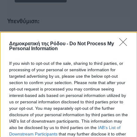
Υπενθύμιση:
Για την μερική αναπαραγωγή της είδησης από άλλες
ιστοσελίδες είναι απαραίτητη η χρήση του παρακάτω
Δημοκρατική της Ρόδου -
Do Not Process My
Personal Information
παρεχόμενου συνδέσμου παραπομπής προς το άρθρο
της Δημοκρατικής.
If you wish to opt-out of the sale, sharing to third parties, or
processing of your personal or sensitive information for
targeted advertising by us, please use the below opt-out
section to confirm your selection. Please note that after your
opt-out request is processed you may continue seeing
interest-based ads based on personal information utilized by
o καιρός τώρα:
us or personal information disclosed to third parties prior to
29
°
your opt-out. You may separately opt-out of the further
αίθριος καιρός
disclosure of your personal information by third parties on the
72
IAB’s list of downstream participants. This information may
%
also be disclosed by us to third parties on the
IAB’s List of
14
km/h
Downstream Participants
that may further disclose it to other
Δ