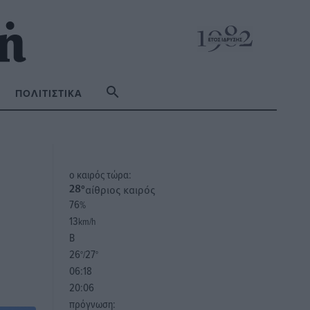
ΠΟΛΙΤΙΣΤΙΚΆ
o καιρός τώρα:
αίθριος καιρός
28
°
76
%
13
km/h
Β
26
27
°/
°
06:18
20:06
πρόγνωση: