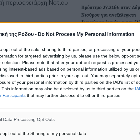
ή περιφερειάρχη Νοτίου
Πρόστιμο 27.216€ στον Δή
Νισύρου για ανεξέλεγκτη
διαχείριση λυμάτων και έλ
 της επίσκεψης, στο
περιβαλλοντικής αδειοδότ
ική της Ρόδου -
Do Not Process My Personal Information
υ απασχολεί επί σειρά
Απόφαση της Περιφέρειας 
Αιγαίου για τα αστικά λύμα
 τη χρήση και αδειοδότηση
to opt-out of the sale, sharing to third parties, or processing of your per
Μανδράκι -…
formation for targeted advertising by us, please use the below opt-out s
r selection. Please note that after your opt-out request is processed y
eing interest-based ads based on personal information utilized by us or
Κοινή ερώτηση Νικητιάδη
λημα παραμένει άλυτο
disclosed to third parties prior to your opt-out. You may separately opt-
Χριστοδουλάκη Χνάρη: Στη
losure of your personal information by third parties on the IAB’s list of
νονιστική ρύθμιση του
η καθυστέρηση αδειοδότησ
. This information may also be disclosed by us to third parties on the
IA
ίου δεν επιτρέπει στον
Participants
that may further disclose it to other third parties.
Κέντρου Περίθαλψής και…
ώρων και κατ’ επέκταση
Η ανεξήγητη καθυστέρηση
ετών στην αδειοδότηση το
σεις.
l Data Processing Opt Outs
Κέντρου Περίθαλψής και
Καταφυγίου…
κτηριστικά ο αναπληρωτής
o opt-out of the Sharing of my personal data.