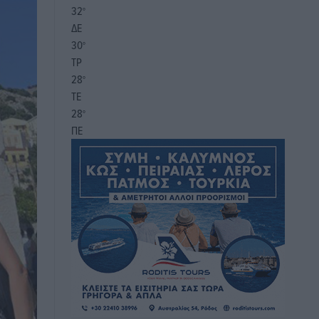
32
°
ΔΕ
30
°
ΤΡ
28
°
ΤΕ
28
°
ΠΕ