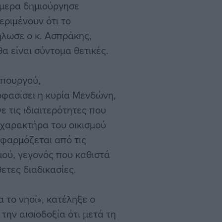
ήμερα δημιούργησε
περιμένουν ότι το
ήλωσε ο κ. Ασπράκης,
θα είναι σύντομα θετικές.
υπουργού,
ποφασίσει η κυρία Μενδώνη,
 τις ιδιαιτερότητες που
χαρακτήρα του οικισμού
εφαρμόζεται από τις
μού, γεγονός που καθιστά
ετες διαδικασίες.
α το νησί», κατέληξε ο
ην αισιοδοξία ότι μετά τη