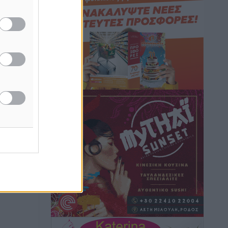
καιρικά φαινόμενα δεν υπάρχουν
περιθώρια εφησυχασμού
Ειδήσεις
•
πριν 4 ώρες
Στον Άγιο Νικόλαο Χάλκης ανοίγει
ξανά το ανανεωμένο εκκλησιαστικό
μουσείο από τη Λέσχη Lions Χάλκης
Τοπικές Ειδήσεις
•
πριν 5 ώρες
Ρόδος: «Βουλιάζει» από τουρίστες –
Πάνω από 1 εκατ. επιβάτες και 55
κρουαζιερόπλοια
Τοπικές Ειδήσεις
•
πριν 5 ώρες
Γ’ Εθνική Κατηγορία: Οι ημερομηνίες
των αγωνιστικών της κανονικής
περιόδου
Αθλητικά
•
πριν 10 ώρες