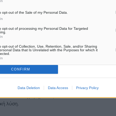
In
ση που επικρατεί σήμερα.
αι οι επαγγελματίες
o opt-out of the Sale of my Personal Data.
ταση», σημείωσε,
In
νδέεται άμεσα με την
to opt-out of processing my Personal Data for Targeted
θμισης.
ing.
In
o opt-out of Collection, Use, Retention, Sale, and/or Sharing
πραγματοποιήθηκε στη
ersonal Data that Is Unrelated with the Purposes for which it
lected.
αι τους φορείς, η
In
υ αντιμετωπίζουν οι
CONFIRM
η να προωθήσει λύσεις. Η
ι από επιστημονική ομάδα
ύ ενώ, η ίδια δεσμεύτηκε
Data Deletion
Data Access
Privacy Policy
άσουν οι επιχειρηματίες
ική λύση.