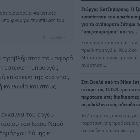
Γιώργος Χατζημάρκος: Η ξ
σε αισιοδοξία για θετικές
τοποθέτηση του πρωθυπου
ς υπουργού για την επίλυση του
για το ανύπαρκτο ζήτημα τ
"υπερτουρισμού" και το…
Dimokratiki AI
Στη συνάντηση του με τον
πρωθυπουργό κ. Κυριάκο
ου προβλήματος που αφορά
Μητσοτάκη αναφέρεται με
ανάρτηση…
η έστειλε η υπουργός
ή επίσκεψή της στο νησί,
Στη Βουλή από τη Μίκα Ιατ
ή κοινωνία και στους
αίτημα της Π.Ο.Ξ. για σχετ
παράταση στις διαδικασίες
περιβαλλοντικής αδειοδότ
εγκαίνια του έργου
Το ζήτημα της ανάγκης για
τασίου του Ιερού Ναού
παράταση της προθεσμίας 
σχετικών διαδικασιών για…
δημάρχου Σύμης κ.