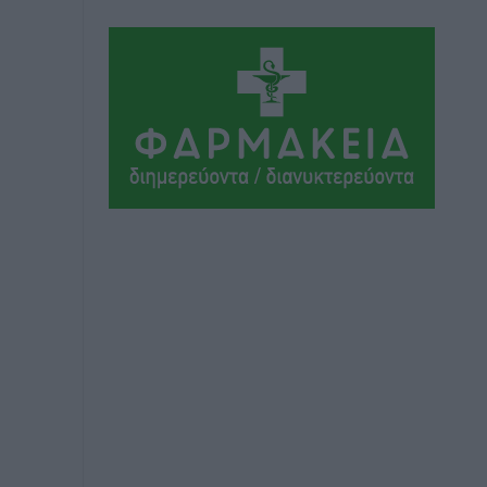
Τα Γλυπτά του Παρθενώνα ως
προσωπικό δώρο στον Τραμπ
Δημο-Κρίσεις
•
πριν 11 ώρες
Το στενό της Κρεμαστής μπήκε στη
λίστα των 7 θαυμάτων της αναμονής
Δημο-Κρίσεις
•
πριν 11 ώρες
ΣΕΤΕ: Σημαντική θεσμική εξέλιξη η
ΚΥΑ για το ΕΧΠ για τον τουρισμό
Ειδήσεις
•
πριν 11 ώρες
Γ. Χατζημάρκος: “Δύο μεγάλες
δεσμεύσεις Γεωργιάδη” – Κίνητρα για
τους γιατρούς των νησιών και
συνεργασία Ρόδου με το Αττικόν για το
Ακτινοθεραπευτικό
Τοπικές Ειδήσεις
•
πριν 11 ώρες