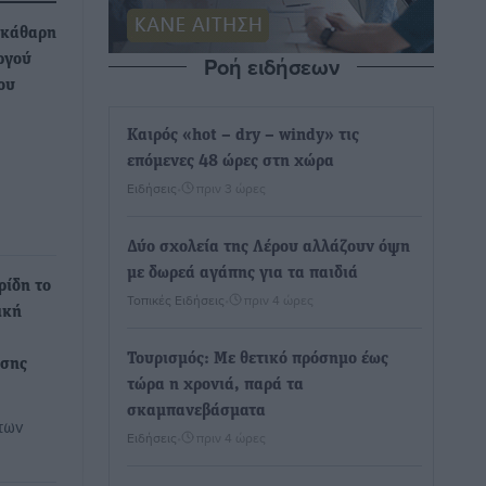
εκάθαρη
Ροή ειδήσεων
ργού
ου
Καιρός «hot – dry – windy» τις
επόμενες 48 ώρες στη χώρα
Ειδήσεις
•
πριν 3 ώρες
Δύο σχολεία της Λέρου αλλάζουν όψη
με δωρεά αγάπης για τα παιδιά
ρίδη το
Τοπικές Ειδήσεις
•
πριν 4 ώρες
ική
Τουρισμός: Με θετικό πρόσημο έως
ησης
τώρα η χρονιά, παρά τα
σκαμπανεβάσματα
των
Ειδήσεις
•
πριν 4 ώρες