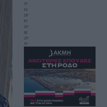
31
°
ΣΑ
28
°
ΚΥ
29
°
ΔΕ
29
°
ΤΡ