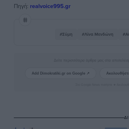
Πηγή:
realvoice995.gr
#Σύμη
#Λίνα Μενδώνη
#Α
Δείτε περισσότερα άρθρα μας στα αποτελέσ
Add Dimokratiki.gr on Google ↗
Ακολουθήστ
Στο Google News πατήστε ★ Ακολουθ
Δ