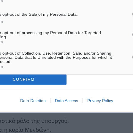
In
ς συνδέεται με την
 οποία θα προκύψει από
o opt-out of the Sale of my Personal Data.
ργός Πολιτισμού.
In
to opt-out of processing my Personal Data for Targeted
ing.
, κατά τη σύσκεψη που
In
, η κ. Μενδώνη
o opt-out of Collection, Use, Retention, Sale, and/or Sharing
εμφανίστηκε αποφασισμένη
ersonal Data that Is Unrelated with the Purposes for which it
lected.
In
CONFIRM
ις. Ήταν όλοι αισιόδοξοι
μα», δήλωσε
Data Deletion
Data Access
Privacy Policy
ιστικό ρόλο της υπουργού,
ει η κυρία Μενδώνη,