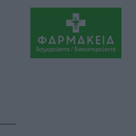
Αθλητικά
•
πριν 10 ώρες
Ιάλυσος Β’: Νωρίς νωρίς μπήκαν στα
βάσανα της προετοιμασίας
Αθλητικά
•
πριν 10 ώρες
Εθνικός Αρχίπολης: Μεγάλο βήμα
προόδου η ίδρυση Ακαδημίας
Αθλητικά
•
πριν 10 ώρες
Ιππότες: Με το βλέμμα στραμμένο στο
μέλλον
Αθλητικά
•
πριν 10 ώρες
ΠΑΜΕ ΣΤΟΙΧΗΜΑ: Περισσότερα από 95
εκατομμύρια ευρώ σε κέρδη μοίρασε
τον Ιούλιο
Αθλητικά
•
πριν 10 ώρες