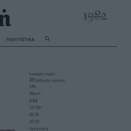
ΠΟΛΙΤΙΣΤΙΚΆ
o καιρός τώρα:
αίθριος καιρός
25
°
34
%
16
km/h
Δ-ΒΔ
25
26
°/
°
06:18
20:07
πρόγνωση: