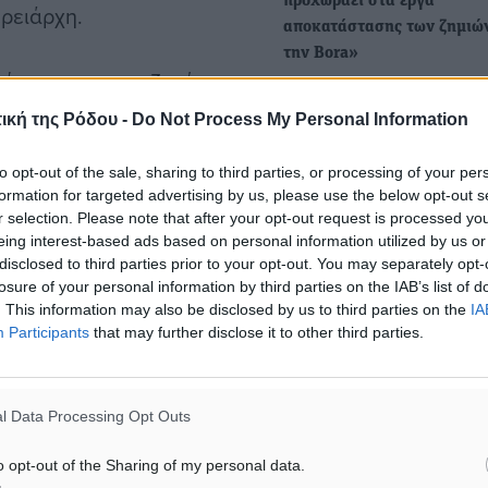
προχωράει στα έργα
ρειάρχη.
αποκατάστασης των ζημιώ
την Bora»
επίκεντρο των συζητήσεων
• Ποια έργα ολοκληρώθηκα
 εδώ και καιρό την τοπική
ποια βρίσκονται σε εξέλιξη
ική της Ρόδου -
Do Not Process My Personal Information
έργο…
 σχετικά με την
to opt-out of the sale, sharing to third parties, or processing of your per
στους χώρους.
formation for targeted advertising by us, please use the below opt-out s
Αποστόλης Ασπράκης:
r selection. Please note that after your opt-out request is processed y
«Σταμάτησαν τα έργα στην 
τηριστικά ο κ. Ασπράκης,
eing interest-based ads based on personal information utilized by us or
και στην Κάλαθο για λίγες 
disclosed to third parties prior to your opt-out. You may separately opt-
, καθώς δεν έχει
λόγω του κυκλοφοριακού
losure of your personal information by third parties on the IAB’s list of
νιού, γεγονός που δεν
φόρτου»
. This information may also be disclosed by us to third parties on the
IA
Participants
that may further disclose it to other third parties.
και να προχωρήσει στις
Σταμάτησαν τα έργα που εκ
Περιφέρεια Νοτίου Αιγαίου
.
Ιαλυσό (μετά…
l Data Processing Opt Outs
αι οι επαγγελματίες
o opt-out of the Sharing of my personal data.
ταση», σημείωσε,