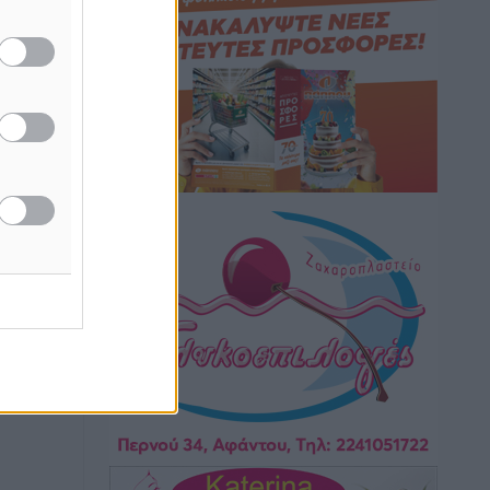
Hotels – Χατζηλαζάρου – Προχωρά
καινούργιο ξενοδοχείο στην Κω
Τοπικές Ειδήσεις
•
πριν 9 ώρες
Αυτοκίνητο μπήκε παράνομα σε
μονόδρομο στο Μαστιχάρι –
Αναποδογύρισε όχημα με μητέρα και
5χρονο παιδί
Τοπικές Ειδήσεις
•
πριν 9 ώρες
“Η Ευρώπη αντιμετώπιζε το
προσφυγικό σαν ταινία τρόμου” – Η
συγκλονιστική μαρτυρία της Χαρούλας
Γιασιράνη στον RV για τα γεγονότα που
οδήγησαν στο Σύμφωνο της Λέρου
Τοπικές Ειδήσεις
•
πριν 9 ώρες
Συναυλία με τον Γιάννη Κότσιρα στις