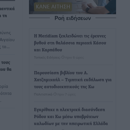
μαντικά
Ροή ειδήσεων
α τη
σύνης
Η Meridiam ξεκλειδώνει τις έρευνες
Αιγαίου
βυθού στη θαλάσσια περιοχή Κάσου
ς το…
και Καρπάθου
Τοπικές Ειδήσεις
•
πριν 6 ώρες
 τους
που θα
Παρουσίαση βιβλίου του Α.
Χατζημιχαήλ – Τιμητική εκδήλωση για
ορία
τους αυτοδιοικητικούς της Κω
νότητα
Πολιτιστικά
•
πριν 7 ώρες
…
Εγκρίθηκε η ηλεκτρική διασύνδεση
Ρόδου και Κω μέσω υποβρύχιων
καλωδίων με την ηπειρωτική Ελλάδα