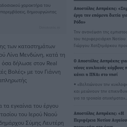
ραδοσιακού χαρακτήρα του
Αποστόλης Ασπράκης: «Ση
ές παρεμβάσεις, δημιουργώντας
έργα την επόμενη διετία γι
Ρόδο»
Dimokratiki AI
Την ανανέωση της εμπιστο
του περιφερειάρχη Νοτίου 
ησης των καταστημάτων
Γιώργου Χατζημάρκου προ
ού Λίνα Μενδώνη, κατά τη
ε όσα δήλωσε στον Real
Ο Αποστόλης Ασπράκης για
νέους κυκλικούς κόμβους 
ές Βολές» με τον Γιάννη
κάνει η ΠΝΑι στο νησί
ναπληρωτής
• «Βελτιώνουν την κυκλοφ
και μειώνουν την επικινδυ
για τα τροχαία ατυχήματα»
 τα εγκαίνια του έργου
τασίου του Ιερού Ναού
Αποστόλης Ασπράκης: «Η
Περιφέρεια Νοτίου Αιγαίου
 δημάρχου Σύμης Λευτέρη