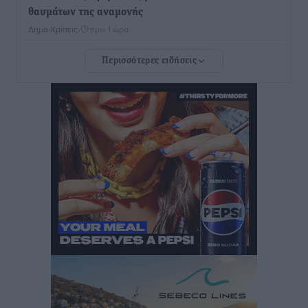
θαυμάτων της αναμονής
Δημο-Κρίσεις
•
πριν 1 ώρα
Περισσότερες ειδήσεις
ΣΕΤΕ: Σημαντική θεσμική εξέλιξη η ΚΥΑ για το ΕΧΠ
για τον τουρισμό
Ειδήσεις
•
πριν 1 ώρα
Γ. Χατζημάρκος: “Δύο μεγάλες δεσμεύσεις
Γεωργιάδη” – Κίνητρα για τους γιατρούς των νησιών
και συνεργασία Ρόδου με το Αττικόν για το
Ακτινοθεραπευτικό
Τοπικές Ειδήσεις
•
πριν 2 ώρες
Σούπερ μάρκετ: Διευρύνεται η εθνική πρωτοβουλία
για τις τιμές – Eρχονται νέες συμμετοχές εταιρειών
Ειδήσεις
•
πριν 2 ώρες