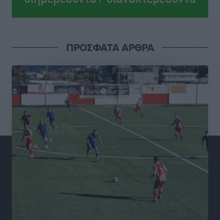
Αθλητικά
•
πριν 2 ώρες
Γ.Σ. Διαγόρας: Το οργανόγραμμα των Ακαδημιών
Αθλητικά
•
πριν 2 ώρες
ΠΡΟΣΦΑΤΑ ΑΡΘΡΑ
Σταυρός Καλυθιών: Απέκτησε και την Ειρήνη
Καρελλάκη
Αθλητικά
•
πριν 3 ώρες
Πρωτάθλημα Καλαθοσφαίρισης Δικηγορικών
Συλλόγων Ελλάδας και Κύπρου: Η Ρόδος φιλοξένησε
με επιτυχία την 17η διοργάνωση
Αθλητικά
•
πριν 3 ώρες
Φοιτητική στέγη: «Φωτιά» τα ενοίκια σε Αθήνα και
Θεσσαλονίκη – Έως 800 ευρώ στο Ρέθυμνο
Ειδήσεις
•
πριν 3 ώρες