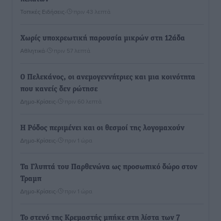
Τοπικές Ειδήσεις
•
πριν 43 λεπτά
Χωρίς υποχρεωτική παρουσία μικρών στη 12άδα
Αθλητικά
•
πριν 57 λεπτά
Ο Πελεκάνος, οι ανεμογεννήτριες και μια κοινότητα
που κανείς δεν ρώτησε
Δημο-Κρίσεις
•
πριν 60 λεπτά
Η Ρόδος περιμένει και οι θεσμοί της λογομαχούν
Δημο-Κρίσεις
•
πριν 1 ώρα
Τα Γλυπτά του Παρθενώνα ως προσωπικό δώρο στον
Τραμπ
Δημο-Κρίσεις
•
πριν 1 ώρα
Το στενό της Κρεμαστής μπήκε στη λίστα των 7