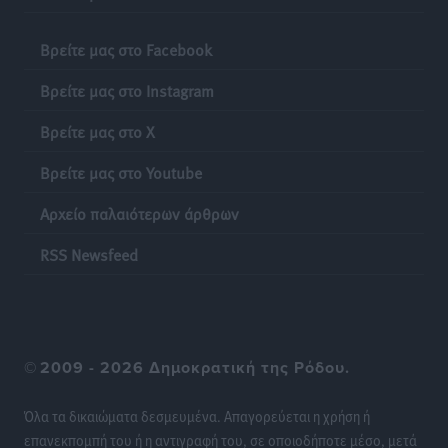
Iατρικός Σύλλογος Ροδου προς Α. Γεωργιάδη:
Βρείτε μας στο Facebook
Στρατηγικές Προτάσεις για την Ενίσχυση της
Βρείτε μας στο Instagram
Δημόσιας Υγείας στη Νησιωτική Ελλάδα και στα
Νοσοκομεία της Γ΄ Ζώνης
Βρείτε μας στο X
Τοπικές Ειδήσεις
•
πριν 20 ώρες
Βρείτε μας στο Youtube
Πάνθηρες: Ξεκίνησαν αισιόδοξοι για την παρθενική
Αρχείο παλαιότερων άρθρων
“πτήση” τους
Αθλητικά
•
πριν 20 ώρες
RSS Newsfeed
Άρης Αρχαγγέλου: Στο πλευρό του άτυχου Ιάκωβου
Θωμά
Αθλητικά
•
πριν 20 ώρες
©
2009 - 2026 Δημοκρατική της Ρόδου.
Φοίβος: Η μεγάλη επιστροφή του Μπρένο Σαλβατιέρα
Όλα τα δικαιώματα δεσμευμένα. Απαγορεύεται η χρήση ή
Αθλητικά
•
πριν 20 ώρες
επανεκπομπή του ή η αντιγραφή του, σε οποιοδήποτε μέσο, μετά