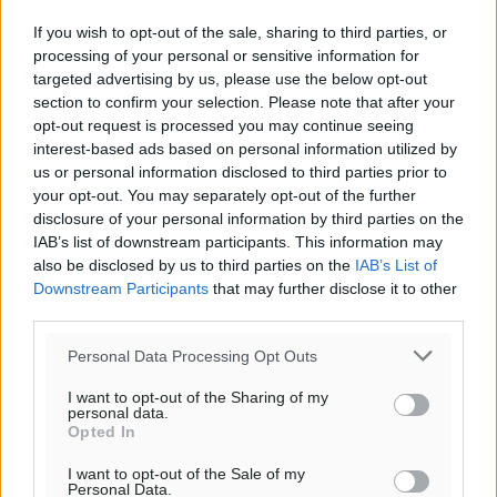
αίθριος καιρός
If you wish to opt-out of the sale, sharing to third parties, or
72
%
processing of your personal or sensitive information for
14
km/h
targeted advertising by us, please use the below opt-out
Δ
section to confirm your selection. Please note that after your
30
30
opt-out request is processed you may continue seeing
°/
°
interest-based ads based on personal information utilized by
06:18
us or personal information disclosed to third parties prior to
20:06
your opt-out. You may separately opt-out of the further
πρόγνωση:
disclosure of your personal information by third parties on the
33
°
IAB’s list of downstream participants. This information may
ΚΥ
also be disclosed by us to third parties on the
IAB’s List of
30
°
Downstream Participants
that may further disclose it to other
ΔΕ
third parties.
29
°
Personal Data Processing Opt Outs
ΤΡ
28
°
I want to opt-out of the Sharing of my
personal data.
ΤΕ
Opted In
I want to opt-out of the Sale of my
Personal Data.