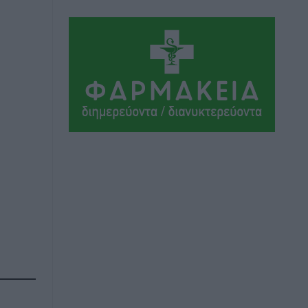
Η Μανίσα πήρε Buie και Davis
Αθλητικά
•
πριν 3 ώρες
Γ.Σ. Ηπιόνη: «Προπονητική ομάδα με
εμπειρία, επιστημονική γνώση και
σύγχρονες μεθόδους»
Αθλητικά
•
πριν 3 ώρες
Α.Σ. Ρόδος: Ξανά στα «πράσινα» ο
Νίκος Κοντίτσης
Αθλητικά
•
πριν 4 ώρες
Συναυλία Μάριου Φραγκούλη –
Γιώργου Περρή στην Κάσο
Πολιτιστικά
•
πριν 4 ώρες
Την άρση των εμποδίων για την άμεση