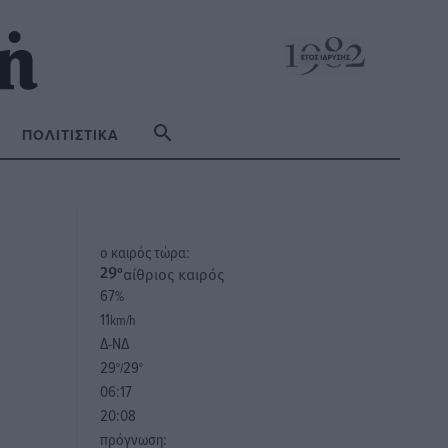
ΠΟΛΙΤΙΣΤΙΚΆ
o καιρός τώρα:
αίθριος καιρός
29
°
67
%
11
km/h
Δ-ΝΔ
29
29
°/
°
06:17
20:08
πρόγνωση: