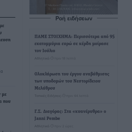
Ροή ειδήσεων
με
υ
ΠΑΜΕ ΣΤΟΙΧΗΜΑ: Περισσότερα από 95
μευση
εκατομμύρια ευρώ σε κέρδη μοίρασε
τον Ιούλιο
Αθλητικά
•
πριν 18 λεπτά
ια
Ολοκλήρωση του έργου αναβάθμισης
των υποδομών του Νεστορίδειου
Μελάθρου
 με
Τοπικές Ειδήσεις
•
πριν 44 λεπτά
α που
Γ.Σ. Διαγόρας: Στα «κυανέρυθρα» ο
Janni Pembe
Αθλητικά
•
πριν 2 ώρες