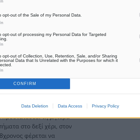
In
Στην επιβολή ποινής φυλά
δεξιό καρπό, στον δεξιό
έξι μηνών, με τριετή ανασ
o opt-out of the Sale of my Personal Data.
κατέληξε η υπόθεση…
ύ, ενώ παραπονέθηκε για
In
 Παράλληλα, κατά τη
to opt-out of processing my Personal Data for Targeted
ing.
 απειλές κατά της ζωής
In
φράσεις σεξουαλικού
o opt-out of Collection, Use, Retention, Sale, and/or Sharing
διαμόρφωση των
ersonal Data that Is Unrelated with the Purposes for which it
lected.
ιας αξιοπρέπειας.
In
CONFIRM
η παρουσία του 15χρονου
ις φωνές της μητέρας του
υ. Όπως κατέθεσε, μπήκε
Data Deletion
Data Access
Privacy Policy
 προστατεύσει τη μητέρα
πήματα στο δεξί χέρι, στον
38χρονος φέρεται να