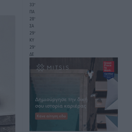
33
°
ΠΑ
28
°
ΣΑ
29
°
ΚΥ
29
°
ΔΕ