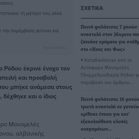
ράσεις.
ΣΧΕΤΙΚΆ
τατεύσει τη μητέρα του, αλλά
Ποινή φυλάκισης 7 μηνών 
ε την παρέμβαση γείτονα και
αναστολή στον 36χρονο πο
ζητούσε χρήματα για στάθ
Dimokratiki AI
στο «Ηχος και Φως»
• Καταδικάστηκε από το
 Ρόδου έκρινε ένοχο τον
Αυτόφωρο Μονομελές
Πλημμελειοδικείο Ρόδου γ
απειλή και προσβολή
παράβαση του άρθρου…
 που μπήκε ανάμεσα στους
 δέχθηκε και ο ίδιος
Ποινή φυλάκισης 16 μηνών
τριετή αναστολή σε γυναίκ
κρίθηκε ένοχη για κατ’
ωρο Μονομελές
εξακολούθηση κλοπές
κοσμημάτων…
ονου, αλβανικής