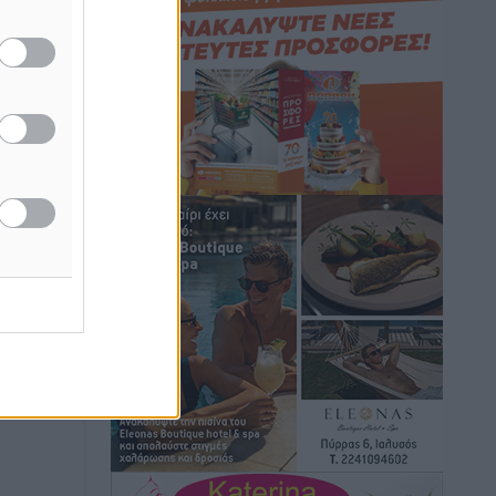
Τοπικές Ειδήσεις
•
πριν 3 ώρες
κισης
τολή,
Α.Σ. Ρόδος: Πρώτη… στην νέα σελίδα
των «ελαφιών» (φωτορεπορτάζ)
Αθλητικά
•
πριν 3 ώρες
Στίβος: Οι βαθμολογίες των συλλόγων
της Δωδεκανήσου
Αθλητικά
•
πριν 3 ώρες
Νέες ταυτότητες: Ποιοι πρέπει να τις
αλλάξουν άμεσα και ποιοι όχι
Ειδήσεις
•
πριν 3 ώρες
Στον Ιπποκράτη η Μαρία Βλάχου
Αθλητικά
•
πριν 3 ώρες