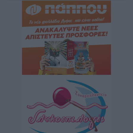
για τον τουρισμό
Ειδήσεις
•
πριν 5 ώρες
Γ. Χατζημάρκος: “Δύο μεγάλες δεσμεύσεις
Γεωργιάδη” – Κίνητρα για τους γιατρούς των νησιών
και συνεργασία Ρόδου με το Αττικόν για το
Ακτινοθεραπευτικό
Τοπικές Ειδήσεις
•
πριν 5 ώρες
Σούπερ μάρκετ: Διευρύνεται η εθνική πρωτοβουλία
για τις τιμές – Eρχονται νέες συμμετοχές εταιρειών
Ειδήσεις
•
πριν 5 ώρες
Συνελήφθησαν έξι άτομα για ηχορύπανση από
καταστήματα στο Νότιο Αιγαίο
Τοπικές Ειδήσεις
•
πριν 6 ώρες
15 Αυγούστου 2026: Πώς θα πληρωθούν όσοι