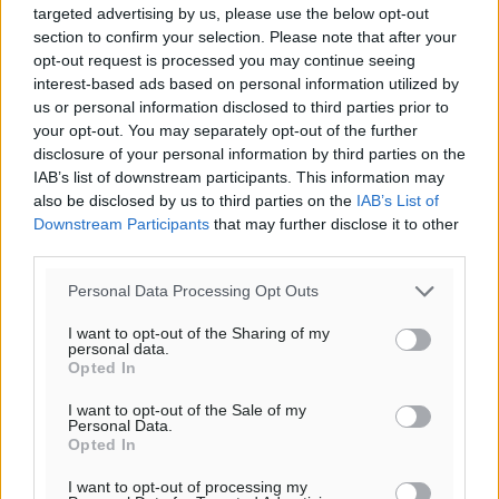
targeted advertising by us, please use the below opt-out
section to confirm your selection. Please note that after your
Υπενθύμιση:
opt-out request is processed you may continue seeing
interest-based ads based on personal information utilized by
Για την μερική αναπαραγωγή της είδησης από άλλες
us or personal information disclosed to third parties prior to
ιστοσελίδες είναι απαραίτητη η χρήση του παρακάτω
your opt-out. You may separately opt-out of the further
παρεχόμενου συνδέσμου παραπομπής προς το άρθρο
disclosure of your personal information by third parties on the
IAB’s list of downstream participants. This information may
της Δημοκρατικής.
also be disclosed by us to third parties on the
IAB’s List of
Downstream Participants
that may further disclose it to other
third parties.
Personal Data Processing Opt Outs
o καιρός τώρα:
I want to opt-out of the Sharing of my
personal data.
30
°
Opted In
αίθριος καιρός
I want to opt-out of the Sale of my
87
%
Personal Data.
8
km/h
Opted In
Δ
I want to opt-out of processing my
29
30
°/
°