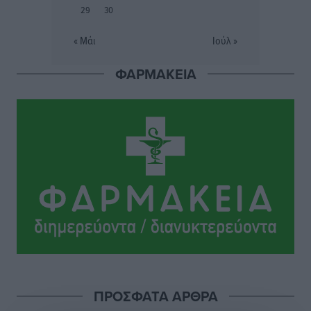
Ευρωπαϊκό Πρωτάθλημα Στίβου: Πότε αγωνίζονται η
29
30
Μαγκούλια, η Σπανουδάκη και ο Κριτούλης
Αθλητικά
•
πριν 6 ώρες
« Μάι
Ιούλ »
ΦΑΡΜΑΚΕΙΑ
Εθνική Παίδων: Ο Χριστοδούλου και η καλύτερη
φουρνιά των τελευταίων ετών
Αθλητικά
•
πριν 6 ώρες
Διαγόρας: Ανανέωσε ο Μιχάλης Χατζηγεωργίου
Αθλητικά
•
πριν 6 ώρες
ΔΕΑΣ Δάφνη Ρόδου: Η Ευαγγελία Τετράδη στο
τεχνικό επιτελείο
Αθλητικά
•
πριν 6 ώρες
Γ.Σ. Διαγόρας: Το οργανόγραμμα των Ακαδημιών
Αθλητικά
•
πριν 6 ώρες
ΠΡΟΣΦΑΤΑ ΑΡΘΡΑ