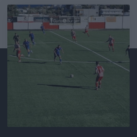
Σταυρός Καλυθιών: Απέκτησε και την Ειρήνη
Καρελλάκη
Αθλητικά
•
πριν 7 ώρες
Πρωτάθλημα Καλαθοσφαίρισης Δικηγορικών
Συλλόγων Ελλάδας και Κύπρου: Η Ρόδος φιλοξένησε
με επιτυχία την 17η διοργάνωση
Αθλητικά
•
πριν 7 ώρες
Φοιτητική στέγη: «Φωτιά» τα ενοίκια σε Αθήνα και
Θεσσαλονίκη – Έως 800 ευρώ στο Ρέθυμνο
Ειδήσεις
•
πριν 7 ώρες
Η Τουρκία σε νέο «κρεσέντο» προκλήσεων στο Αιγαίο
με 18 παραβάσεις και παραβιάσεις
Ειδήσεις
•
πριν 7 ώρες