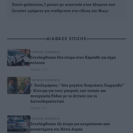
Ποινή φυλάκισης 7 μηνών με αναστολή στον 36χρονο που
ζητούσε χρήματα για στάθμευση στο «Ηχος και Φως»
ΔΙΑΒΑΣΕ ΕΠΙΣΗΣ
ΤΟΠΙΚΈΣ ΕΙΔΉΣΕΙΣ
Συνελήφθησαν δύο άτομα στην Κάρπαθο για άγρα
πελατών
08.08.26 · 12:15
ΤΟΠΙΚΈΣ ΕΙΔΉΣΕΙΣ
Γ. Χατζημάρκος: “Δύο μεγάλες δεσμεύσεις Γεωργιάδη”
– Κίνητρα για τους γιατρούς των νησιών και
συνεργασία Ρόδου με το Αττικόν για το
Ακτινοθεραπευτικό
08.08.26 · 11:27
ΤΟΠΙΚΈΣ ΕΙΔΉΣΕΙΣ
Συνελήφθησαν έξι άτομα για ηχορύπανση από
καταστήματα στο Νότιο Αιγαίο