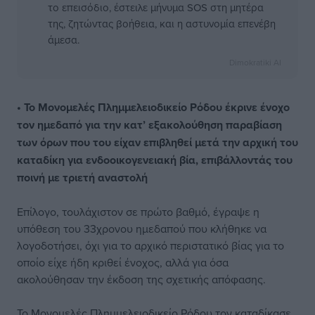
το επεισόδιο, έστειλε μήνυμα SOS στη μητέρα
της, ζητώντας βοήθεια, και η αστυνομία επενέβη
άμεσα.
Dimokratiki AI
• Το Μονομελές Πλημμελειοδικείο Ρόδου έκρινε ένοχο
τον ημεδαπό για την κατ’ εξακολούθηση παραβίαση
των όρων που του είχαν επιβληθεί μετά την αρχική του
καταδίκη για ενδοοικογενειακή βία, επιβάλλοντάς του
ποινή με τριετή αναστολή
Επίλογο, τουλάχιστον σε πρώτο βαθμό, έγραψε η
υπόθεση του 33χρονου ημεδαπού που κλήθηκε να
λογοδοτήσει, όχι για το αρχικό περιστατικό βίας για το
οποίο είχε ήδη κριθεί ένοχος, αλλά για όσα
ακολούθησαν την έκδοση της σχετικής απόφασης.
Το Μονομελές Πλημμελειοδικείο Ρόδου τον καταδίκασε