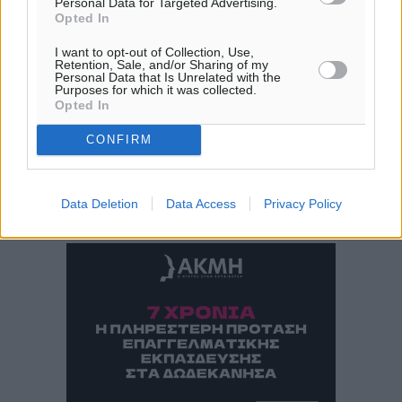
Personal Data for Targeted Advertising.
06:18
Opted In
20:06
I want to opt-out of Collection, Use,
πρόγνωση:
Retention, Sale, and/or Sharing of my
Personal Data that Is Unrelated with the
31
°
Purposes for which it was collected.
ΚΥ
Opted In
29
°
CONFIRM
ΔΕ
30
°
ΤΡ
Data Deletion
Data Access
Privacy Policy
29
°
ΤΕ