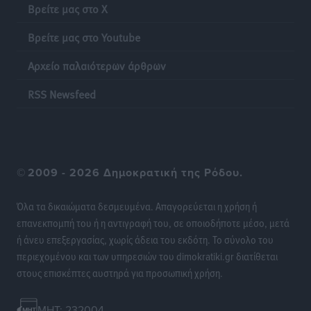
Βρείτε μας στο X
Τοπικές Ειδήσεις
•
πριν 24 ώρες
Βρείτε μας στο Youtube
Πάνθηρες: Ξεκίνησαν αισιόδοξοι για την παρθενική
Αρχείο παλαιότερων άρθρων
“πτήση” τους
Αθλητικά
•
πριν 24 ώρες
RSS Newsfeed
Άρης Αρχαγγέλου: Στο πλευρό του άτυχου Ιάκωβου
Θωμά
Αθλητικά
•
πριν 24 ώρες
©
2009 - 2026 Δημοκρατική της Ρόδου.
Φοίβος: Η μεγάλη επιστροφή του Μπρένο Σαλβατιέρα
Όλα τα δικαιώματα δεσμευμένα. Απαγορεύεται η χρήση ή
Αθλητικά
•
πριν 24 ώρες
επανεκπομπή του ή η αντιγραφή του, σε οποιοδήποτε μέσο, μετά
ή άνευ επεξεργασίας, χωρίς άδεια του εκδότη. Το σύνολο του
Κλεάνθης: Έτοιμες οι κάρτες διαρκείας της νέας
περιεχομένου και των υπηρεσιών του dimokratiki.gr διατίθεται
σεζόν
στους επισκέπτες αυστηρά για προσωπική χρήση.
Αθλητικά
•
πριν 24 ώρες
MHT: 232004