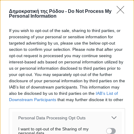
Δημοκρατική της Ρόδου -
Do Not Process My
o καιρός τώρα:
Personal Information
25
°
αίθριος καιρός
If you wish to opt-out of the sale, sharing to third parties, or
processing of your personal or sensitive information for
37
%
targeted advertising by us, please use the below opt-out
13
km/h
section to confirm your selection. Please note that after your
Δ
opt-out request is processed you may continue seeing
25
26
°/
°
interest-based ads based on personal information utilized by
06:18
us or personal information disclosed to third parties prior to
your opt-out. You may separately opt-out of the further
20:07
disclosure of your personal information by third parties on the
πρόγνωση:
IAB’s list of downstream participants. This information may
31
°
also be disclosed by us to third parties on the
IAB’s List of
ΣΑ
Downstream Participants
that may further disclose it to other
28
°
third parties.
ΚΥ
Personal Data Processing Opt Outs
29
°
ΔΕ
I want to opt-out of the Sharing of my
29
°
personal data.