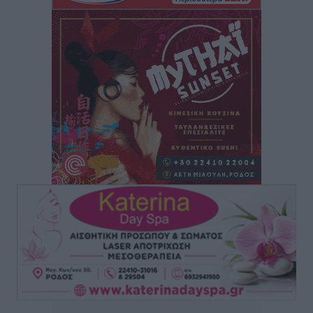
τρόμου” – Η συγκλονιστική μαρτυρία της Χαρούλας
Γιασιράνη στον RV για τα γεγονότα που οδήγησαν στο
Σύμφωνο της Λέρου
Τοπικές Ειδήσεις
•
πριν 11 ώρες
Συναυλία με τον Γιάννη Κότσιρα στις 21 Αυγούστου
Πολιτιστικά
•
πριν 11 ώρες
Έκτακτη συνεδρίαση της Δημοτικής Επιτροπής Ρόδου
αύριο Παρασκευή 7 Αυγούστου
Τοπικές Ειδήσεις
•
πριν 11 ώρες
ΑΕΡΑ: Δεν σταματάει να ενισχύεται, νέο απόκτημα ο
Μητρόπουλος
Αθλητικά
•
πριν 12 ώρες
Κλεάνθης: Δουλειές μετά ευχαριστιών στο γήπεδο,
ατομικό για δύο