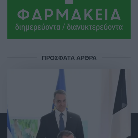
ευρώ σε κέρδη μοίρασε τον Ιούλιο
Αθλητικά
•
πριν 12 ώρες
Ολοκλήρωση του έργου αναβάθμισης των
υποδομών του Νεστορίδειου Μελάθρου
Τοπικές Ειδήσεις
•
πριν 13 ώρες
ΠΡΟΣΦΑΤΑ ΑΡΘΡΑ
Γ.Σ. Διαγόρας: Στα «κυανέρυθρα» ο Janni Pembe
Αθλητικά
•
πριν 14 ώρες
Σύλληψη 21χρονου για ναρκωτικά στη Ρόδο
Τοπικές Ειδήσεις
•
πριν 14 ώρες
Με 13,1% κάλυψη εργαζομένων από συλλογικές
συμβάσεις, η Ελλάδα στον “πάτο” της ΕΕ
Απόψεις
•
πριν 14 ώρες