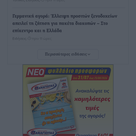
Γερμανική αγορά: Έλλειψη προσιτών ξενοδοχείων
απειλεί τη ζήτηση για πακέτα διακοπών – Στο
επίκεντρο και η Ελλάδα
Ειδήσεις
•
πριν 11 ώρες
Περισσότερες ειδήσεις
Νέο ξενοδοχείο στη Ρόδο για την H Hotels –
Χατζηλαζάρου – Προχωρά καινούργιο ξενοδοχείο
στην Κω
Τοπικές Ειδήσεις
•
πριν 11 ώρες
Αυτοκίνητο μπήκε παράνομα σε μονόδρομο στο
Μαστιχάρι – Αναποδογύρισε όχημα με μητέρα και
5χρονο παιδί
Τοπικές Ειδήσεις
•
πριν 11 ώρες
“Η Ευρώπη αντιμετώπιζε το προσφυγικό σαν ταινία