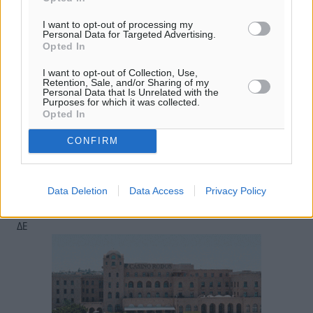
14
km/h
Δ-ΝΔ
I want to opt-out of processing my
Personal Data for Targeted Advertising.
29
31
°/
°
Opted In
06:17
I want to opt-out of Collection, Use,
20:08
Retention, Sale, and/or Sharing of my
πρόγνωση:
Personal Data that Is Unrelated with the
Purposes for which it was collected.
33
°
Opted In
ΠΑ
28
°
CONFIRM
ΣΑ
29
°
ΚΥ
Data Deletion
Data Access
Privacy Policy
29
°
ΔΕ