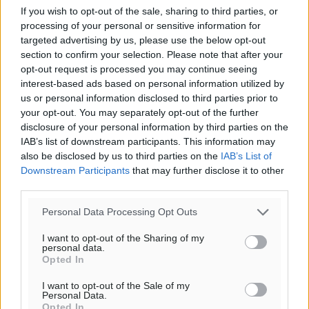
If you wish to opt-out of the sale, sharing to third parties, or
processing of your personal or sensitive information for
targeted advertising by us, please use the below opt-out
section to confirm your selection. Please note that after your
opt-out request is processed you may continue seeing
Υπενθύμιση:
interest-based ads based on personal information utilized by
us or personal information disclosed to third parties prior to
Για την μερική αναπαραγωγή της είδησης από άλλες
your opt-out. You may separately opt-out of the further
ιστοσελίδες είναι απαραίτητη η χρήση του παρακάτω
disclosure of your personal information by third parties on the
παρεχόμενου συνδέσμου παραπομπής προς το άρθρο
IAB’s list of downstream participants. This information may
της Δημοκρατικής.
also be disclosed by us to third parties on the
IAB’s List of
Downstream Participants
that may further disclose it to other
third parties.
Personal Data Processing Opt Outs
I want to opt-out of the Sharing of my
o καιρός τώρα:
personal data.
Opted In
28
°
αίθριος καιρός
I want to opt-out of the Sale of my
Personal Data.
49
%
Opted In