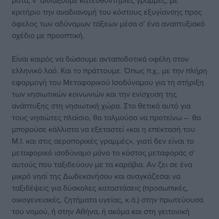
ρότα, ν’ αλλάξουμε κατευθυντήριες γραμμές, με
κριτήριο την αναδιανομή του κόστους εξυγίανσης προς
όφελος των αδύναμων τάξεων μέσα σ’ ένα αναπτυξιακό
σχέδιο με προοπτική.
Είναι καιρός να δώσουμε ανταποδοτικά οφέλη στον
ελληνικό λαό. Και το πράττουμε. Όπως π.χ., με την πλήρη
εφαρμογή του Μεταφορικού Ισοδύναμου για τη στήριξη
των νησιωτικών κοινωνιών και την ενίσχυση της
ανάπτυξης στη νησιωτική χώρα. Στο θετικό αυτό για
τους νησιώτες πλαίσιο, θα τολμούσα να προτείνω – θα
μπορούσε κάλλιστα να εξεταστεί «και η επέκτασή του
Μ.Ι. και στις αεροπορικές γραμμές», γιατί δεν είναι το
μεταφορικό ισοδύναμο μόνο το κόστος μεταφοράς σ’
αυτούς που ταξιδεύουν με τα καράβια. Αν ζει σε ένα
μικρό νησί της Δωδεκανήσου και αναγκάζεσαι να
ταξιδέψεις για δύσκολες καταστάσεις (προσωπικές,
οικογενειακές, ζητήματα υγείας, κ.ά.) στην πρωτεύουσα
του νομού, ή στην Αθήνα, ή ακόμα και στη γειτονική