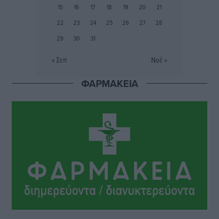
σορός που εντοπίστηκε
15
16
17
18
19
20
21
Τοπικές Ειδήσεις
•
πριν 4 ώρες
22
23
24
25
26
27
28
29
30
31
Η σιωπηρή παράταση του Ταμείου Ανάκαμψης για
την Ελλάδα
« Σεπ
Νοέ »
Ειδήσεις
•
πριν 4 ώρες
ΦΑΡΜΑΚΕΙΑ
Το εκλογικό ρολόι του Μαξίμου χτυπά τέλη Μαΐου του
2027
Τοπικές Ειδήσεις
•
πριν 4 ώρες
ΦΟΔΣΑ Νοτίου Αιγαίου: «Δεν ζητάμε ασυλία – ζητάμε
θεσμική προστασία της αυτοδιοίκησης»
Τοπικές Ειδήσεις
•
πριν 4 ώρες
Στη διαδικασία της απευθείας διαπραγμάτευσης ο
Δήμος Ρόδου για τη ναυαγοσωστική κάλυψη των
παραλιών