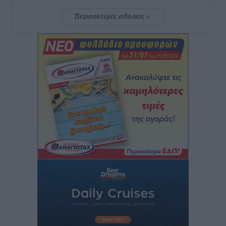
Αυξήθηκαν οι Ελληνες που αποφάσισαν να
Περισσότερες ειδήσεις
διακόψουν το κάπνισμα
Ειδήσεις
•
πριν 2 ώρες
Έκτακτο επίδομα παιδιού: Έως 10 Αυγούστου η
προθεσμία για ΑΦΜ – Ποιοι πάνε ταμείο
Ειδήσεις
•
πριν 2 ώρες
ASTYBUS: 27.642 διαδρομές στην Αστυπάλαια – Το
«έξυπνο» μοντέλο μετακίνησης που έγινε μέρος της
καθημερινότητας
Τοπικές Ειδήσεις
•
πριν 2 ώρες
Ερώτηση Μπελέρη σε Κομισιόν για τη δημιουργία
«σύγχρονου Ευρωπαϊκού Ταμείου Αντιμετώπισης
Φυσικών Καταστροφών»
Ειδήσεις
•
πριν 3 ώρες