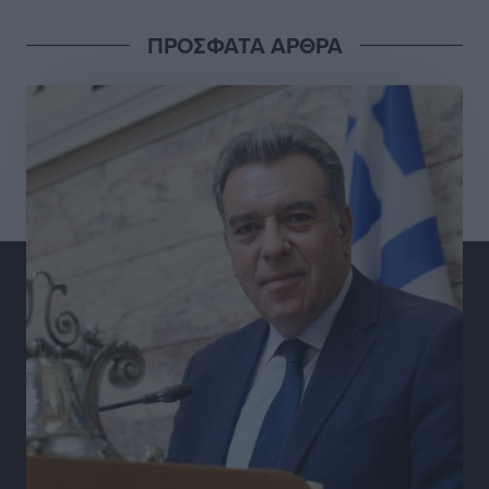
Τοπικές Ειδήσεις
•
πριν 4 ώρες
ΠΡΟΣΦΑΤΑ ΑΡΘΡΑ
Στο Αυτόφωρο 47χρονος που φέρεται να απείλησε τη
70χρονη μητέρα του όταν εκείνη αρνήθηκε να του
δώσει χρήματα για ναρκωτικά
Τοπικές Ειδήσεις
•
πριν 4 ώρες
Ασφαλιστικά μέτρα από το Ελληνικό Δημόσιο κατά
του 39χρονου για τις δολιοφθορές στο Radar
Ατάβυρου
Τοπικές Ειδήσεις
•
πριν 4 ώρες
Το πρώτο «βραχιολάκι» στα Δωδεκάνησα ανοίγει την
πόρτα της φυλακής για τον 68χρονο πρώην τραπεζικό
στο σκάνδαλο της Εμπορικής
Τοπικές Ειδήσεις
•
πριν 4 ώρες