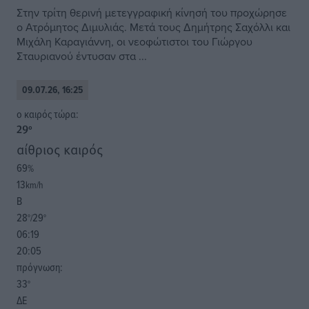
Στην τρίτη θερινή μετεγγραφική κίνησή του προχώρησε
ο Ατρόμητος Διμυλιάς. Μετά τους Δημήτρης Σαχόλλι και
Μιχάλη Καραγιάννη, οι νεοφώτιστοι του Γιώργου
Σταυριανού έντυσαν στα ...
09.07.26, 16:25
o καιρός τώρα:
29
°
αίθριος καιρός
69
%
13
km/h
Β
28
29
°/
°
06:19
20:05
πρόγνωση:
33
°
ΔΕ