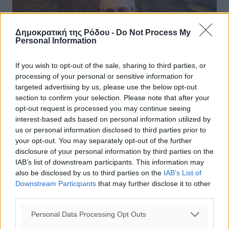
Δημοκρατική της Ρόδου -
Do Not Process My
Personal Information
If you wish to opt-out of the sale, sharing to third parties, or
processing of your personal or sensitive information for
targeted advertising by us, please use the below opt-out
section to confirm your selection. Please note that after your
opt-out request is processed you may continue seeing
interest-based ads based on personal information utilized by
us or personal information disclosed to third parties prior to
your opt-out. You may separately opt-out of the further
Γιώργος Χατζημάρκος: Τα έργα
disclosure of your personal information by third parties on the
αντιπλημμυρικής προστασίας δεν
IAB’s list of downstream participants. This information may
γίνονται με λόγια αλλά με επιμονή και
also be disclosed by us to third parties on the
IAB’s List of
Downstream Participants
that may further disclose it to other
δουλειά στο πεδίο
third parties.
Στο γεγονός ότι η Περιφέρεια Νοτίου Αιγαίου σχεδιάζει
Personal Data Processing Opt Outs
και υλοποιεί σημαντικά αντιπλημμυρικά έργα κλίμακας
παρά το γεγονός ότι και άλλοι φορείς μπορούν και