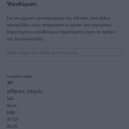
Υπενθύμιση:
Για την μερική αναπαραγωγή της είδησης από άλλες
ιστοσελίδες είναι απαραίτητη η χρήση του παρακάτω
παρεχόμενου συνδέσμου παραπομπής προς το άρθρο
της Δημοκρατικής.
o καιρός τώρα:
30
°
αίθριος καιρός
54
%
8
km/h
Β-ΒΔ
31
32
°/
°
06:20