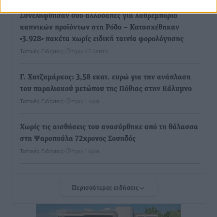
Συνελήφθησαν δύο αλλοδαπές για λαθρεμπόριο
καπνικών προϊόντων στη Ρόδο – Κατασχέθηκαν
-3.928- πακέτα χωρίς ειδική ταινία φορολόγησης
Τοπικές Ειδήσεις
•
πριν 45 λεπτά
Γ. Χατζημάρκος: 3,58 εκατ. ευρώ για την ανάπλαση
του παραλιακού μετώπου της Πόθιας στην Κάλυμνο
Τοπικές Ειδήσεις
•
πριν 1 ώρα
Χωρίς τις αισθήσεις του ανασύρθηκε από τη θάλασσα
στη Ψαροπούλα 72χρονος Σουηδός
Τοπικές Ειδήσεις
•
πριν 1 ώρα
Μάνος Κόνσολας: «Παράταση έως τις 30 Νοεμβρίου
Περισσότερες ειδήσεις
στο ‘’Εξοικονομώ-Επιχειρώ’’ για τις επιχειρήσεις»
Τοπικές Ειδήσεις
•
πριν 2 ώρες