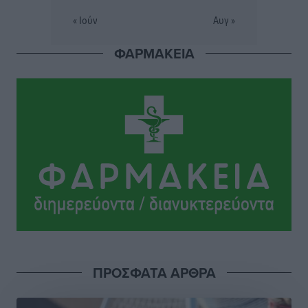
Δημόσιο: Το νέο καθεστώς επιλογής προϊσταμένων, τι
« Ιούν
Αυγ »
προβλέπει το νομοσχέδιο του Υπ. Εσωτερικών
Ειδήσεις
•
πριν 4 ώρες
ΦΑΡΜΑΚΕΙΑ
Ποιες κατηγορίες καταστημάτων συγκεντρώνουν τη
μεγαλύτερη κίνηση
Ειδήσεις
•
πριν 5 ώρες
Αστυπάλαια: Το φως που μένει αναμμένο στο κάστρο
Τοπικές Ειδήσεις
•
πριν 5 ώρες
Τουρισμός: «Φτωχός συγγενής κάμπινγκ και
τροχόσπιτα
Ειδήσεις
•
πριν 5 ώρες
ΠΡΟΣΦΑΤΑ ΑΡΘΡΑ
Έφυγε από τη ζωή ο επί σειρά ετών εφημέριος στον
ιερό Ναό του Αγίου Νικολάου Παστίδας Μιχαήλ