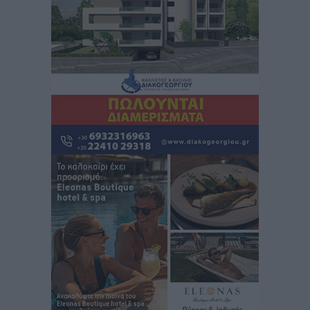
Σωματείο Συνταξιούχων ΙΚΑ Ρόδου: Ελλείψεις στη
Πρωτοβάθμια Φροντίδα Υγείας στο νησί μας
Τοπικές Ειδήσεις
•
πριν 2 ώρες
Προχωρά η ανάπλαση του παράκτιου μετώπου της
Πόθιας με χρηματοδότηση 3,58 εκατ. ευρώ από το
ΕΣΠΑ 2021-2027
Τοπικές Ειδήσεις
•
πριν 2 ώρες
Την Παρασκευή 21 Αυγούστου η τελετή εγκαινίων
του νέου Περιφερειακού Πολυδύναμου Ιατρείου
Γενναδίου παρουσία του Άδωνι Γεωργιάδη
Τοπικές Ειδήσεις
•
πριν 2 ώρες
Στη Λέρο ο πρόεδρος του ΠΑΣΟΚ Νίκος Ανδρουλάκης
Τοπικές Ειδήσεις
•
πριν 3 ώρες