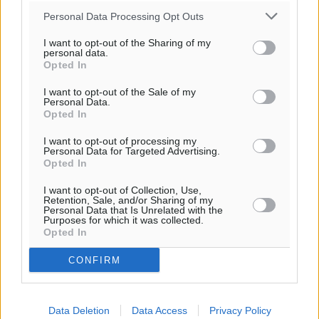
Personal Data Processing Opt Outs
I want to opt-out of the Sharing of my
personal data.
Opted In
Ροή ειδήσεων
I want to opt-out of the Sale of my
Personal Data.
Opted In
LFC ΑΣΤΙΡ Ιαλυσού: Μετεγγραφική «βόμβα» με την
Anelise Karakostas
I want to opt-out of processing my
Personal Data for Targeted Advertising.
Αθλητικά
•
πριν 2 λεπτά
Opted In
I want to opt-out of Collection, Use,
Συνελήφθη 73χρονος για διάθεση αλκοόλ σε
Retention, Sale, and/or Sharing of my
Personal Data that Is Unrelated with the
ανηλίκους στη Ρόδο
Purposes for which it was collected.
Τοπικές Ειδήσεις
•
πριν 16 λεπτά
Opted In
CONFIRM
Πραγματοποιήθηκαν 43.881 έλεγχοι και βεβαιώθηκαν
12.272 παραβάσεις από την αστυνομία τον Ιούλιο
Τοπικές Ειδήσεις
•
πριν 29 λεπτά
Data Deletion
Data Access
Privacy Policy