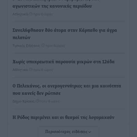
αγωνιστικών της κανονικής περιόδου
Αθλητικά
•
πριν 6 ώρες
Συνελήφθησαν δύο άτομα στην Κάρπαθο για άγρα
πελατών
Τοπικές Ειδήσεις
•
πριν 6 ώρες
Χωρίς υποχρεωτική παρουσία μικρών στη 12άδα
Αθλητικά
•
πριν 6 ώρες
Ο Πελεκάνος, οι ανεμογεννήτριες και μια κοινότητα
που κανείς δεν ρώτησε
Δημο-Κρίσεις
•
πριν 6 ώρες
Η Ρόδος περιμένει και οι θεσμοί της λογομαχούν
Δημο-Κρίσεις
•
πριν 6 ώρες
Περισσότερες ειδήσεις