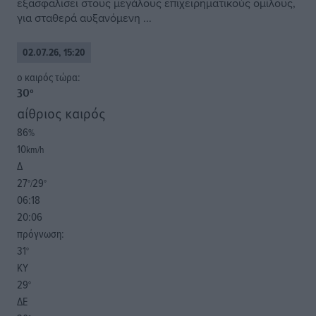
εξασφαλίσει στους μεγάλους επιχειρηματικούς ομίλους,
για σταθερά αυξανόμενη ...
02.07.26, 15:20
o καιρός τώρα:
30
°
αίθριος καιρός
86
%
10
km/h
Δ
27
29
°/
°
06:18
20:06
πρόγνωση:
31
°
ΚΥ
29
°
ΔΕ