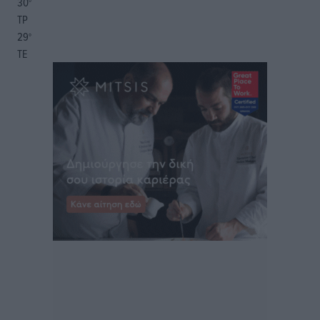
30
°
ΤΡ
29
°
ΤΕ