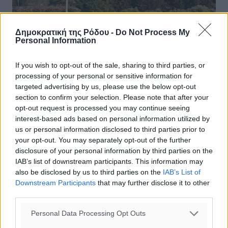
Δημοκρατική της Ρόδου -
Do Not Process My
Personal Information
If you wish to opt-out of the sale, sharing to third parties, or
processing of your personal or sensitive information for
targeted advertising by us, please use the below opt-out
section to confirm your selection. Please note that after your
opt-out request is processed you may continue seeing
interest-based ads based on personal information utilized by
Ηρακλής Μαριτσών: Βρέθηκαν οι
us or personal information disclosed to third parties prior to
your opt-out. You may separately opt-out of the further
άνθρωποι, συνεχίζονται οι περιπέτειες
disclosure of your personal information by third parties on the
IAB’s list of downstream participants. This information may
Μπερδεμένο παραμένει το τοπίο στον Ηρακλή
also be disclosed by us to third parties on the
IAB’s List of
Μαριτσών, μετά τις εκλογές που διενεργήθηκαν το
Downstream Participants
that may further disclose it to other
βράδυ της περασμένης Τρίτης για την ανάδειξη νέου
third parties.
διοικητικού συμβουλίου. Το καλό νέο ...
Personal Data Processing Opt Outs
02.07.26, 18:31