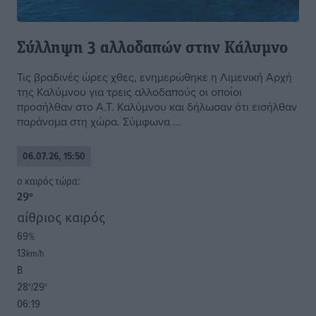
Σύλληψη 3 αλλοδαπών στην Κάλυμνο
Τις βραδινές ώρες χθες, ενημερώθηκε η Λιμενική Αρχή
της Καλύμνου για τρεις αλλοδαπούς οι οποίοι
προσήλθαν στο Α.Τ. Καλύμνου και δήλωσαν ότι εισήλθαν
παράνομα στη χώρα. Σύμφωνα ...
06.07.26, 15:50
o καιρός τώρα:
29
°
αίθριος καιρός
69
%
13
km/h
Β
28
29
°/
°
06:19