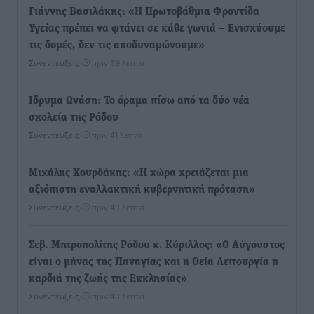
Γιάννης Βασιλάκης: «Η Πρωτοβάθμια Φροντίδα
Υγείας πρέπει να φτάνει σε κάθε γωνιά – Ενισχύουμε
τις δομές, δεν τις αποδυναμώνουμε»
Συνεντεύξεις
•
πριν 39 λεπτά
Ιδρυμα Ωνάση: Το όραμα πίσω από τα δύο νέα
σχολεία της Ρόδου
Συνεντεύξεις
•
πριν 41 λεπτά
Μιχάλης Χουρδάκης: «Η χώρα χρειάζεται μια
αξιόπιστη εναλλακτική κυβερνητική πρόταση»
Συνεντεύξεις
•
πριν 43 λεπτά
Σεβ. Μητροπολίτης Ρόδου κ. Κύριλλος: «Ο Αύγουστος
είναι ο μήνας της Παναγίας και η Θεία Λειτουργία η
καρδιά της ζωής της Εκκλησίας»
Συνεντεύξεις
•
πριν 43 λεπτά