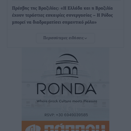
Πρέσβης της Βραζιλίας: «Η Ελλάδα και η Βραζιλία
έχουν τεράστιες ευκαιρίες συνεργασίας – Η Ρόδος
μπορεί να διαδραματίσει σημαντικό ρόλο»
Συνεντεύξεις
•
πριν 44 λεπτά
Περισσότερες ειδήσεις
Τσαμπίκα Διαμαντή: Η Ρόδος δεν μπορεί να σχεδιάζει
το μέλλον της μέσα στην αβεβαιότητα
Συνεντεύξεις
•
πριν 46 λεπτά
Η υπογεννητικότητα βάζει λουκέτο σε 11 σχολεία
Πρωτοβάθμιας στα Δωδεκάνησα
Ρεπορτάζ
•
πριν 47 λεπτά
Κ. Σπανός: Παρά την αυξημένη τουριστική κίνηση, η
αγορά της Ρόδου κινείται κάτω από τις προσδοκίες
Ρεπορτάζ
•
πριν 49 λεπτά