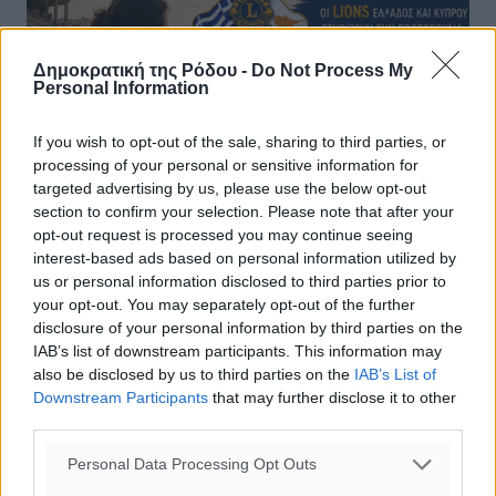
Δημοκρατική της Ρόδου -
Do Not Process My
Personal Information
If you wish to opt-out of the sale, sharing to third parties, or
processing of your personal or sensitive information for
targeted advertising by us, please use the below opt-out
section to confirm your selection. Please note that after your
Συγκέντρωση ειδών πρώτης ανάγκης
opt-out request is processed you may continue seeing
για το δοκιμαζόμενο λαό της
interest-based ads based on personal information utilized by
us or personal information disclosed to third parties prior to
Βενεζουέλας από τη λέσχη Lions
your opt-out. You may separately opt-out of the further
disclosure of your personal information by third parties on the
Η αλληλεγγύη δεν γνωρίζει σύνορα και γίνεται πράξη
IAB’s list of downstream participants. This information may
όταν άνθρωποι και κοινωνίες ενώνουν τις δυνάμεις τους
also be disclosed by us to third parties on the
IAB’s List of
για να στηρίξουν όσους δοκιμάζονται. Με αυτό το
Downstream Participants
that may further disclose it to other
μήνυμα, η Λέσχη Lions ...
third parties.
06.07.26, 17:11
Personal Data Processing Opt Outs