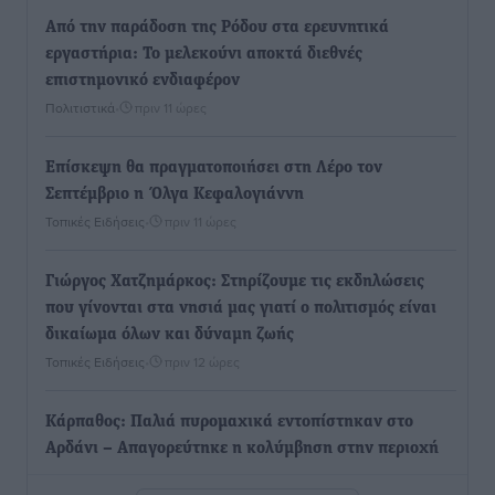
Από την παράδοση της Ρόδου στα ερευνητικά
εργαστήρια: Το μελεκούνι αποκτά διεθνές
επιστημονικό ενδιαφέρον
Πολιτιστικά
•
πριν 11 ώρες
Επίσκεψη θα πραγματοποιήσει στη Λέρο τον
Σεπτέμβριο η Όλγα Κεφαλογιάννη
Τοπικές Ειδήσεις
•
πριν 11 ώρες
Γιώργος Χατζημάρκος: Στηρίζουμε τις εκδηλώσεις
που γίνονται στα νησιά μας γιατί ο πολιτισμός είναι
δικαίωμα όλων και δύναμη ζωής
Τοπικές Ειδήσεις
•
πριν 12 ώρες
Κάρπαθος: Παλιά πυρομαχικά εντοπίστηκαν στο
Αρδάνι – Απαγορεύτηκε η κολύμβηση στην περιοχή
Τοπικές Ειδήσεις
•
πριν 12 ώρες