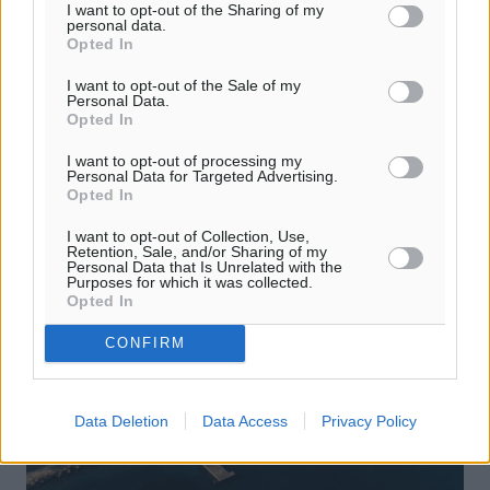
Λειψούς. Με μια πρώτη ματιά, το μικρό νησί στα βόρεια
I want to opt-out of the Sharing of my
personal data.
των Δωδεκανήσων μοιάζει με τις Κυκλάδες. Άσπρα
Opted In
σπίτια και λίγοι λόφοι, ...
I want to opt-out of the Sale of my
Personal Data.
04.07.26, 16:10
Opted In
I want to opt-out of processing my
Personal Data for Targeted Advertising.
Opted In
I want to opt-out of Collection, Use,
Retention, Sale, and/or Sharing of my
Personal Data that Is Unrelated with the
Purposes for which it was collected.
Opted In
CONFIRM
Data Deletion
Data Access
Privacy Policy