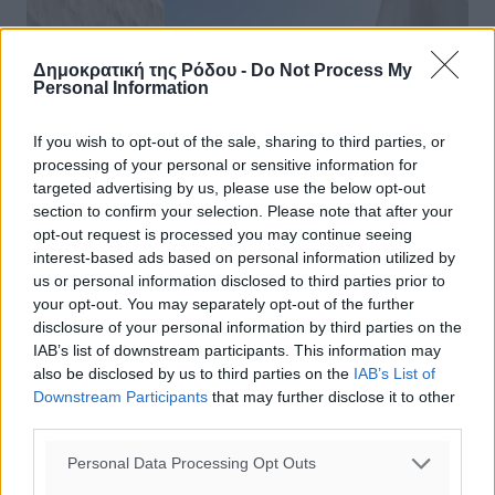
Δημοκρατική της Ρόδου -
Do Not Process My
Personal Information
If you wish to opt-out of the sale, sharing to third parties, or
processing of your personal or sensitive information for
targeted advertising by us, please use the below opt-out
section to confirm your selection. Please note that after your
opt-out request is processed you may continue seeing
interest-based ads based on personal information utilized by
us or personal information disclosed to third parties prior to
your opt-out. You may separately opt-out of the further
disclosure of your personal information by third parties on the
IAB’s list of downstream participants. This information may
Πώς είναι η ζωή στους Λειψούς για
also be disclosed by us to third parties on the
IAB’s List of
Downstream Participants
that may further disclose it to other
ένα ζευγάρι που επέλεξε να μείνει στο
third parties.
νησί και άνοιξε ταβέρνα
Personal Data Processing Opt Outs
Μεσημέρι, γύρω στις 12, φτάνει το καράβι μου στους