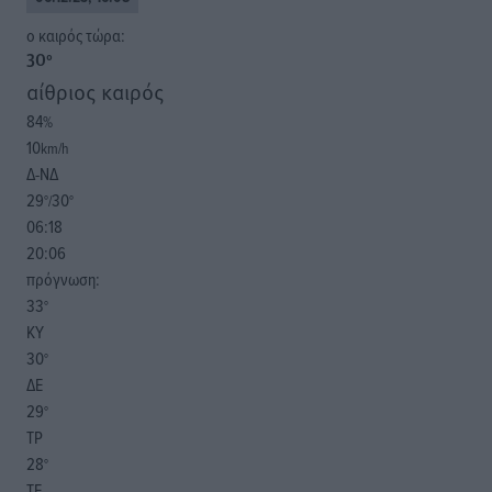
o καιρός τώρα:
30
°
αίθριος καιρός
84
%
10
km/h
Δ-ΝΔ
29
30
°/
°
06:18
20:06
πρόγνωση:
33
°
ΚΥ
30
°
ΔΕ
29
°
ΤΡ
28
°
ΤΕ