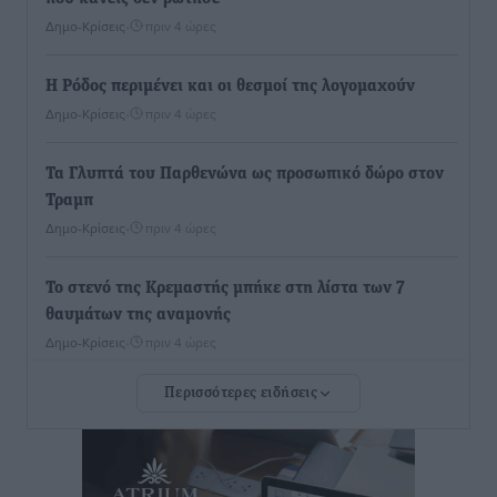
Δημο-Κρίσεις
•
πριν 4 ώρες
Η Ρόδος περιμένει και οι θεσμοί της λογομαχούν
Δημο-Κρίσεις
•
πριν 4 ώρες
Τα Γλυπτά του Παρθενώνα ως προσωπικό δώρο στον
Τραμπ
Δημο-Κρίσεις
•
πριν 4 ώρες
Το στενό της Κρεμαστής μπήκε στη λίστα των 7
θαυμάτων της αναμονής
Δημο-Κρίσεις
•
πριν 4 ώρες
Περισσότερες ειδήσεις
ΣΕΤΕ: Σημαντική θεσμική εξέλιξη η ΚΥΑ για το ΕΧΠ
για τον τουρισμό
Ειδήσεις
•
πριν 4 ώρες