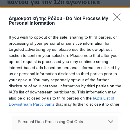
παντού για την 12η αγωνιστική
Ανακοινώθηκε από την ΕΠΣΔ το πρόγραμμα της 12ης
Δημοκρατική της Ρόδου -
Do Not Process My
αγωνιστικής του πρωταθλήματος της Α’ Κατηγορίας
Personal Information
Δωδεκανήσου, με τα παιχνίδια να διεξάγονται σε τρεις
δόσεις. Όλες οι ...
If you wish to opt-out of the sale, sharing to third parties, or
processing of your personal or sensitive information for
06.12.23, 16:23
targeted advertising by us, please use the below opt-out
section to confirm your selection. Please note that after your
opt-out request is processed you may continue seeing
interest-based ads based on personal information utilized by
us or personal information disclosed to third parties prior to
your opt-out. You may separately opt-out of the further
disclosure of your personal information by third parties on the
IAB’s list of downstream participants. This information may
also be disclosed by us to third parties on the
IAB’s List of
Downstream Participants
that may further disclose it to other
third parties.
Personal Data Processing Opt Outs