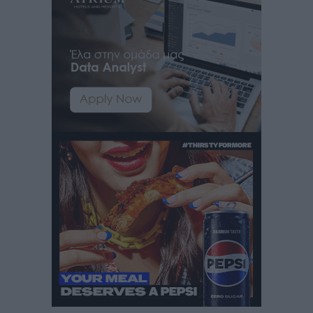
Γ. Χατζημάρκος: “Δύο μεγάλες δεσμεύσεις
Γεωργιάδη” – Κίνητρα για τους γιατρούς των νησιών
και συνεργασία Ρόδου με το Αττικόν για το
Ακτινοθεραπευτικό
Τοπικές Ειδήσεις
•
πριν 5 ώρες
Σούπερ μάρκετ: Διευρύνεται η εθνική πρωτοβουλία
για τις τιμές – Eρχονται νέες συμμετοχές εταιρειών
Ειδήσεις
•
πριν 5 ώρες
Συνελήφθησαν έξι άτομα για ηχορύπανση από
καταστήματα στο Νότιο Αιγαίο
Τοπικές Ειδήσεις
•
πριν 5 ώρες
15 Αυγούστου 2026: Πώς θα πληρωθούν όσοι
εργαστούν την αργία – Τι ισχύει για πενθήμερο,
εξαήμερο και άδειες
Ειδήσεις
•
πριν 5 ώρες