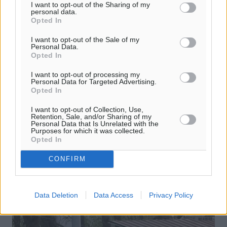
I want to opt-out of the Sharing of my
personal data.
Opted In
I want to opt-out of the Sale of my
Personal Data.
Β’ Κατηγορία Δωδεκανήσου: Σε Φάνες
Opted In
και Μαλώνα τα σπουδαία
I want to opt-out of processing my
Personal Data for Targeted Advertising.
Ορίστηκαν τα παιχνίδια της 7ης αγωνιστικής του
Opted In
πρωταθλήματος της Β’ Κατηγορίας Δωδεκανήσου στους
δύο ομίλου της Ρόδου και της 5ης αγωνιστικής στον
I want to opt-out of Collection, Use,
Retention, Sale, and/or Sharing of my
όμιλο Νήσων. Οι ...
Personal Data that Is Unrelated with the
Purposes for which it was collected.
Opted In
06.12.23, 16:21
CONFIRM
Data Deletion
Data Access
Privacy Policy