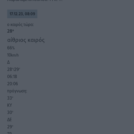
17.12.23, 08:09
o καιρός τώρα:
28
°
αίθριος καιρός
66
%
10
km/h
Δ
28
29
°/
°
06:18
20:06
πρόγνωση:
33
°
ΚΥ
30
°
ΔΕ
29
°
ΤΡ