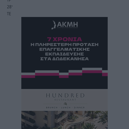
28
°
ΤΕ