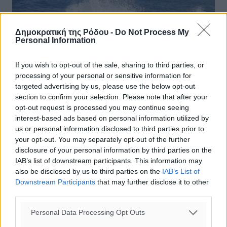
Δημοκρατική της Ρόδου -
Do Not Process My
Personal Information
If you wish to opt-out of the sale, sharing to third parties, or
processing of your personal or sensitive information for
targeted advertising by us, please use the below opt-out
section to confirm your selection. Please note that after your
opt-out request is processed you may continue seeing
interest-based ads based on personal information utilized by
us or personal information disclosed to third parties prior to
your opt-out. You may separately opt-out of the further
Ψηφιακοί νομάδες: Οι 10 κορυφαίοι
disclosure of your personal information by third parties on the
προορισμοί, γιατί η Ελλάδα δεν είναι
IAB’s list of downstream participants. This information may
σε αυτούς και το 3μηνο project στη
also be disclosed by us to third parties on the
IAB’s List of
Downstream Participants
that may further disclose it to other
Ρόδο
third parties.
Ποιοι παράγοντες καθιστούν μία χώρα ιδανικό
Personal Data Processing Opt Outs
προορισμό για τους ψηφιακούς νομάδες και τι λείπει
στην Ελλάδα Η Ελλάδα είχε ήδη από το 2021 απευθύνει