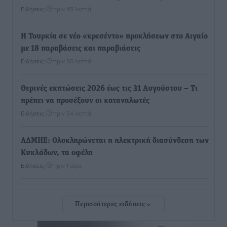
Ειδήσεις
•
πριν 45 λεπτά
Η Τουρκία σε νέο «κρεσέντο» προκλήσεων στο Αιγαίο
με 18 παραβάσεις και παραβιάσεις
Ειδήσεις
•
πριν 50 λεπτά
Θερινές εκπτώσεις 2026 έως τις 31 Αυγούστου – Τι
πρέπει να προσέξουν οι καταναλωτές
Ειδήσεις
•
πριν 54 λεπτά
ΑΔΜΗΕ: Ολοκληρώνεται η ηλεκτρική διασύνδεση των
Κυκλάδων, τα οφέλη
Ειδήσεις
•
πριν 1 ώρα
Πόσοι Ευρωπαίοι «αντέχουν» διακοπές στο εξωτερικό
Περισσότερες ειδήσεις
– Τι ισχύει για Έλληνες
Ειδήσεις
•
πριν 1 ώρα