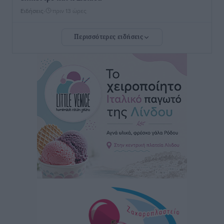
Ειδήσεις
•
πριν 13 ώρες
Περισσότερες ειδήσεις
Νέο ξενοδοχείο στη Ρόδο για την H Hotels –
Χατζηλαζάρου – Προχωρά καινούργιο ξενοδοχείο
στην Κω
Τοπικές Ειδήσεις
•
πριν 13 ώρες
Αυτοκίνητο μπήκε παράνομα σε μονόδρομο στο
Μαστιχάρι – Αναποδογύρισε όχημα με μητέρα και
5χρονο παιδί
Τοπικές Ειδήσεις
•
πριν 13 ώρες
“Η Ευρώπη αντιμετώπιζε το προσφυγικό σαν ταινία
τρόμου” – Η συγκλονιστική μαρτυρία της Χαρούλας
Γιασιράνη στον RV για τα γεγονότα που οδήγησαν στο
Σύμφωνο της Λέρου
Τοπικές Ειδήσεις
•
πριν 13 ώρες