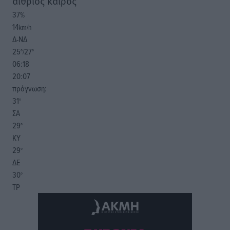
αίθριος καιρός
37
%
14
km/h
Δ-ΝΔ
25
27
°/
°
06:18
20:07
πρόγνωση:
31
°
ΣΑ
29
°
ΚΥ
29
°
ΔΕ
30
°
ΤΡ