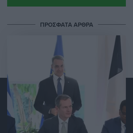
υποδομών του Νεστορίδειου Μελάθρου
Τοπικές Ειδήσεις
•
πριν 15 ώρες
ΠΡΟΣΦΑΤΑ ΑΡΘΡΑ
Γ.Σ. Διαγόρας: Στα «κυανέρυθρα» ο Janni Pembe
Αθλητικά
•
πριν 16 ώρες
Σύλληψη 21χρονου για ναρκωτικά στη Ρόδο
Τοπικές Ειδήσεις
•
πριν 16 ώρες
Με 13,1% κάλυψη εργαζομένων από συλλογικές
συμβάσεις, η Ελλάδα στον “πάτο” της ΕΕ
Απόψεις
•
πριν 16 ώρες
Στο νοσοκομείο της Ρόδου αύριο ο Άδωνις Γεωργιάδης
Τοπικές Ειδήσεις
•
πριν 17 ώρες
Φώτης Γιαννακός στον RV: Με αυξημένες πληρότητες