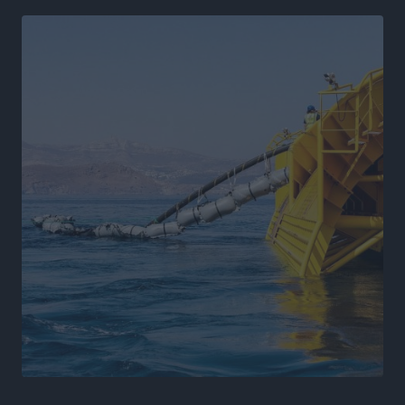
Αθλητικά
•
πριν 17 ώρες
Γ.Σ. Ηπιόνη: «Προπονητική ομάδα με εμπειρία,
επιστημονική γνώση και σύγχρονες μεθόδους»
Αθλητικά
•
πριν 17 ώρες
Α.Σ. Ρόδος: Ξανά στα «πράσινα» ο Νίκος Κοντίτσης
Αθλητικά
•
πριν 17 ώρες
Συναυλία Μάριου Φραγκούλη – Γιώργου Περρή στην
Κάσο
Πολιτιστικά
•
πριν 18 ώρες
Την άρση των εμποδίων για την άμεση λειτουργία του
βρεφονηπιακού σταθμού στην Κάσο, ζητά ο Μάνος
Κόνσολας
Τοπικές Ειδήσεις
•
πριν 18 ώρες