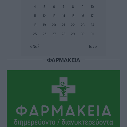
4
5
6
7
8
9
10
Ιάλυσος Β’: Νωρίς νωρίς μπήκαν στα βάσανα της
11
12
13
14
15
16
17
προετοιμασίας
18
19
20
21
22
23
24
Αθλητικά
•
πριν 14 ώρες
25
26
27
28
29
30
31
Εθνικός Αρχίπολης: Μεγάλο βήμα προόδου η ίδρυση
« Νοέ
Ιαν »
Ακαδημίας
Αθλητικά
•
πριν 14 ώρες
ΦΑΡΜΑΚΕΙΑ
Ιππότες: Με το βλέμμα στραμμένο στο μέλλον
Αθλητικά
•
πριν 14 ώρες
ΠΑΜΕ ΣΤΟΙΧΗΜΑ: Περισσότερα από 95 εκατομμύρια
ευρώ σε κέρδη μοίρασε τον Ιούλιο
Αθλητικά
•
πριν 14 ώρες
Ολοκλήρωση του έργου αναβάθμισης των