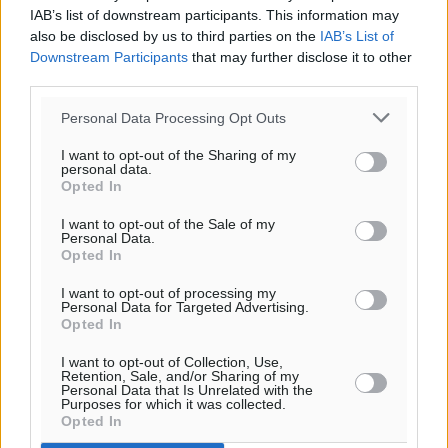
IAB’s list of downstream participants. This information may
also be disclosed by us to third parties on the
IAB’s List of
Downstream Participants
that may further disclose it to other
third parties.
Personal Data Processing Opt Outs
I want to opt-out of the Sharing of my
personal data.
Opted In
I want to opt-out of the Sale of my
Ροή ειδήσεων
Personal Data.
Opted In
I want to opt-out of processing my
Η Meridiam ξεκλειδώνει τις έρευνες βυθού στη
Personal Data for Targeted Advertising.
Opted In
θαλάσσια περιοχή Κάσου και Καρπάθου
Τοπικές Ειδήσεις
•
πριν 10 ώρες
I want to opt-out of Collection, Use,
Retention, Sale, and/or Sharing of my
Personal Data that Is Unrelated with the
Purposes for which it was collected.
Παρουσίαση βιβλίου του Α. Χατζημιχαήλ – Τιμητική
Opted In
εκδήλωση για τους αυτοδιοικητικούς της Κω