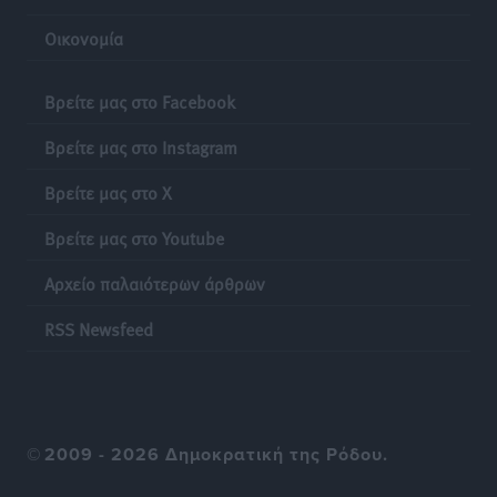
«σύγχρονου Ευρωπαϊκού Ταμείου Αντιμετώπισης
Οικονομία
Φυσικών Καταστροφών»
Ειδήσεις
•
πριν 21 ώρες
Βρείτε μας στο Facebook
Έκκληση γονέων για να λειτουργήσει ο
Βρείτε μας στο Instagram
Βρεφονηπιακός Σταθμός Κάσου
Τοπικές Ειδήσεις
•
πριν 21 ώρες
Βρείτε μας στο X
Βρείτε μας στο Youtube
Ακρίβεια: Σημαντικές οι διατακτικές σίτισης για 3
στους 4 εργαζομένους
Αρχείο παλαιότερων άρθρων
Ειδήσεις
•
πριν 21 ώρες
RSS Newsfeed
Κινητοποίηση της Πυροσβεστικής στην Κάρπαθο, για
τη φωτιά στην περιοχή Σάνταλο
Τοπικές Ειδήσεις
•
πριν 21 ώρες
©
2009 - 2026 Δημοκρατική της Ρόδου.
Η Ρόδος μπαίνει στη διεκδίκηση για τη Μεσογειακή