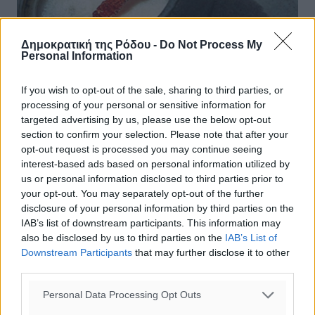
Δημοκρατική της Ρόδου -
Do Not Process My
Personal Information
If you wish to opt-out of the sale, sharing to third parties, or
Σύγχυση με τις αυξήσεις στα καύσιμα
processing of your personal or sensitive information for
– Συναγερμός στην κυβέρνηση – Τι θα
targeted advertising by us, please use the below opt-out
section to confirm your selection. Please note that after your
γίνει με το επίδομα θέρμανσης
opt-out request is processed you may continue seeing
interest-based ads based on personal information utilized by
Θολό παραμένει το τοπίο σχετικά με το αν τελικά οι
us or personal information disclosed to third parties prior to
καταναλωτές θα βρεθούν μπροστά σε μεγάλες αυξήσεις
your opt-out. You may separately opt-out of the further
στα καύσιμα, εξαιτίας της κρίσης του πετρελαίου στον
disclosure of your personal information by third parties on the
Περσικό Κόλπο, ...
IAB’s list of downstream participants. This information may
also be disclosed by us to third parties on the
IAB’s List of
18.09.19, 17:04
Downstream Participants
that may further disclose it to other
third parties.
Personal Data Processing Opt Outs