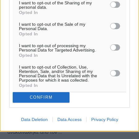
I want to opt-out of the Sharing of my
personal data.
Opted In
I want to opt-out of the Sale of my
Personal Data.
Opted In
I want to opt-out of processing my
Personal Data for Targeted Advertising.
Opted In
I want to opt-out of Collection, Use,
Retention, Sale, and/or Sharing of my
Personal Data that Is Unrelated with the
Purposes for which it was collected.
Opted In
Ν.Δ.: Σαφείς ενδείξεις για αθέμιτες
CONFIRM
παρεμβάσεις Παπαγγελόπουλου
Tη σύσταση Ειδικής Επιτροπής Προκαταρκτικής
Εξέτασης θα προτείνει η ΝΔ για τον πρώην αναπληρωτή
Data Deletion
Data Access
Privacy Policy
υπουργό Δικαιοσύνης, Δημήτρη Παπαγγελόπουλο, όπως
ανακοινώθηκε από τον ...