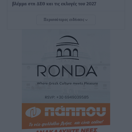
βλέμμα στη ΔΕΘ και τις εκλογές του 2027
Ειδήσεις
•
πριν 1 ώρα
Περισσότερες ειδήσεις
Γ. Χατζημάρκος από το Μέγαρο Μαξίμου: “Ο
τουρισμός μπορεί να γίνει ο μεγαλύτερος πελάτης της
ελληνικής βιομηχανίας”
Τοπικές Ειδήσεις
•
πριν 2 ώρες
Έρευνα ΕΟΤ: Οι Ευρωπαίοι ταξιδιώτες «ψηφίζουν»
Ελλάδα
Ειδήσεις
•
πριν 2 ώρες
Άκυρες οι εγκύκλιοι που δεν αναρτώνται,
υποχρεωτική η δημοσίευσή τους από την 1η
Οκτωβρίου
Ειδήσεις
•
πριν 2 ώρες