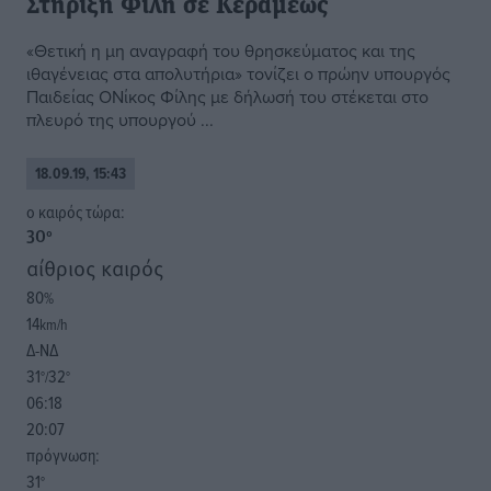
Στήριξη Φίλη σε Κεραμέως
«Θετική η μη αναγραφή του θρησκεύματος και της
ιθαγένειας στα απολυτήρια» τονίζει ο πρώην υπουργός
Παιδείας ΟΝίκος Φίλης με δήλωσή του στέκεται στο
πλευρό της υπουργού ...
18.09.19, 15:43
o καιρός τώρα:
30
°
αίθριος καιρός
80
%
14
km/h
Δ-ΝΔ
31
32
°/
°
06:18
20:07
πρόγνωση:
31
°