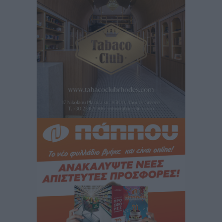
Τοπικές Ειδήσεις
•
πριν 4 ώρες
Τα φοιτητικά ενοίκια «τινάζουν στον αέρα» τους
οικογενειακούς προϋπολογισμούς
Ειδήσεις
•
πριν 4 ώρες
Δύο νέοι ξενώνες παραδόθηκαν στις Ένοπλες
Δυνάμεις στη νήσο Ρω
Τοπικές Ειδήσεις
•
πριν 5 ώρες
Συνεχίζεται η έξοδος του Αυγούστου – Πάνω από
34.000 αναχωρούν σήμερα μόνο από τον Πειραιά
Ειδήσεις
•
πριν 5 ώρες
Μόνιμες θέσεις στους παιδικούς σταθμούς: Οι
προϋποθέσεις, η 24μηνη εμπειρία και οι προθεσμίες
για τους δήμους
Τοπικές Ειδήσεις
•
πριν 5 ώρες