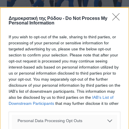
Δημοκρατική της Ρόδου -
Do Not Process My
Personal Information
Γ’ Κατηγορία: Συνέχισαν με νίκες οι
πρωτοπόροι
If you wish to opt-out of the sale, sharing to third parties, or
processing of your personal or sensitive information for
Την Κυριακή έγιναν όλα τα παιχνίδια της 16ης
targeted advertising by us, please use the below opt-out
αγωνιστικής του πρωταθλήματος της Γ’ Κατηγορίας.
section to confirm your selection. Please note that after your
Στην κορυφή παρέμεινε η Ασπίδα Σαλάκου μετά από την
opt-out request is processed you may continue seeing
εντός έδρας νίκη της με σκορ ...
interest-based ads based on personal information utilized by
us or personal information disclosed to third parties prior to
19.03.18, 16:51
your opt-out. You may separately opt-out of the further
disclosure of your personal information by third parties on the
IAB’s list of downstream participants. This information may
also be disclosed by us to third parties on the
IAB’s List of
Downstream Participants
that may further disclose it to other
third parties.
Personal Data Processing Opt Outs