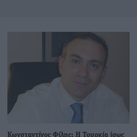
Κωνσταντίνος Φίλης: Η Τουρκία ίσως