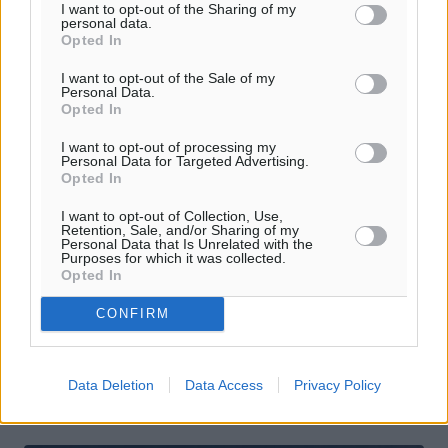
I want to opt-out of the Sharing of my
personal data.
Opted In
I want to opt-out of the Sale of my
Personal Data.
Opted In
I want to opt-out of processing my
Personal Data for Targeted Advertising.
Opted In
Β’ Κατηγορία: Πέμπτη και Παρασκευή
I want to opt-out of Collection, Use,
Retention, Sale, and/or Sharing of my
ανοίγει η αυλαία
Personal Data that Is Unrelated with the
Purposes for which it was collected.
Opted In
Με δύο αναμετρήσεις, μία για κάθε όμιλο, θα ανοίξει η
αυλαία της 19ης αγωνιστικής του πρωταθλήματος της Β’
CONFIRM
Κατηγορίας. Την Πέμπτη στις 12:00 το μεσημέρι ο
Πολυβώτης θα ...
Data Deletion
Data Access
Privacy Policy
19.03.18, 16:49