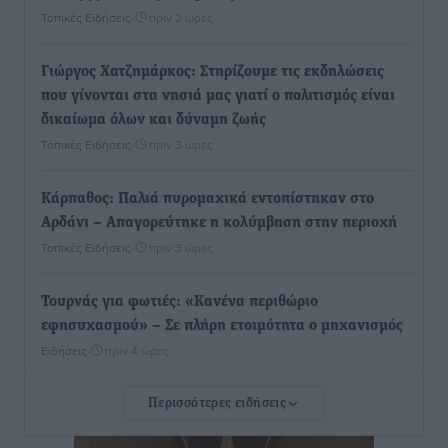
Τοπικές Ειδήσεις
•
πριν 2 ώρες
Γιώργος Χατζημάρκος: Στηρίζουμε τις εκδηλώσεις
που γίνονται στα νησιά μας γιατί ο πολιτισμός είναι
δικαίωμα όλων και δύναμη ζωής
Τοπικές Ειδήσεις
•
πριν 3 ώρες
Κάρπαθος: Παλιά πυρομαχικά εντοπίστηκαν στο
Αρδάνι – Απαγορεύτηκε η κολύμβηση στην περιοχή
Τοπικές Ειδήσεις
•
πριν 3 ώρες
Τουρνάς για φωτιές: «Κανένα περιθώριο
εφησυχασμού» – Σε πλήρη ετοιμότητα ο μηχανισμός
Ειδήσεις
•
πριν 4 ώρες
Περισσότερες ειδήσεις
Καιρός: Επιμένουν οι υψηλές θερμοκρασίες – Ισχυρά
μελτέμια έως 9 μποφόρ, σε «Red Code» 6 περιοχές