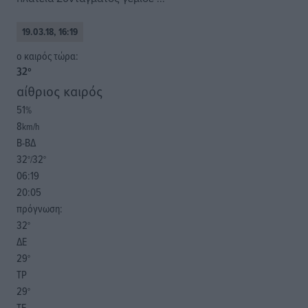
19.03.18, 16:19
o καιρός τώρα:
32
°
αίθριος καιρός
51
%
8
km/h
Β-ΒΔ
32
32
°/
°
06:19
20:05
πρόγνωση:
32
°
ΔΕ
29
°
ΤΡ
29
°
ΤΕ