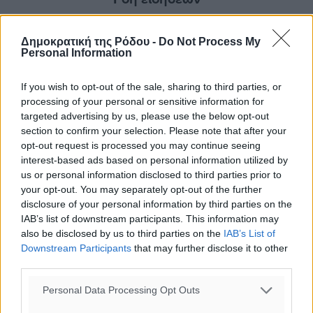
Δημοκρατική της Ρόδου -
Do Not Process My
Τριήμερο εξόδου: Πάνω από 129.000 επιβάτες
Personal Information
αναχωρούν από Πειραιά, Ραφήνα και Λαύριο
Ειδήσεις
•
πριν 3 ώρες
If you wish to opt-out of the sale, sharing to third parties, or
processing of your personal or sensitive information for
Τι αλλάζει το χωροταξικό στις τουριστικές επενδύσεις
targeted advertising by us, please use the below opt-out
section to confirm your selection. Please note that after your
Τοπικές Ειδήσεις
•
πριν 3 ώρες
opt-out request is processed you may continue seeing
interest-based ads based on personal information utilized by
ΥΠΑΑΤ: 12,5 εκατ. ευρώ στις 13 Περιφέρειες για μέτρα
us or personal information disclosed to third parties prior to
βιοασφάλειας
your opt-out. You may separately opt-out of the further
Τοπικές Ειδήσεις
•
πριν 4 ώρες
disclosure of your personal information by third parties on the
IAB’s list of downstream participants. This information may
also be disclosed by us to third parties on the
IAB’s List of
Ποιοι φοιτητές μπορούν να λάβουν ενίσχυση για
Downstream Participants
that may further disclose it to other
στέγη έως 2.500 ευρώ
third parties.
Ειδήσεις
•
πριν 4 ώρες
Personal Data Processing Opt Outs