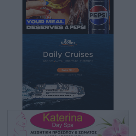
Τοπικές Ειδήσεις
•
πριν 5 ώρες
Πάνθηρες: Ξεκίνησαν αισιόδοξοι για την παρθενική
“πτήση” τους
Αθλητικά
•
πριν 5 ώρες
Άρης Αρχαγγέλου: Στο πλευρό του άτυχου Ιάκωβου
Θωμά
Αθλητικά
•
πριν 5 ώρες
Φοίβος: Η μεγάλη επιστροφή του Μπρένο Σαλβατιέρα
Αθλητικά
•
πριν 5 ώρες
Κλεάνθης: Έτοιμες οι κάρτες διαρκείας της νέας
σεζόν
Αθλητικά
•
πριν 5 ώρες