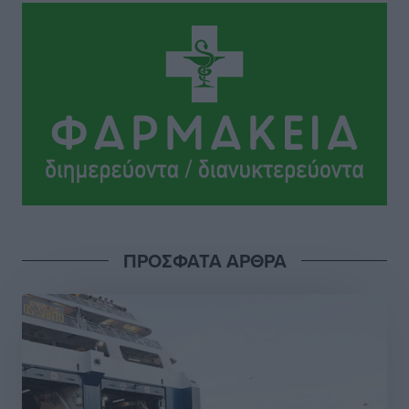
Το Yucatan Show έρχεται στη Ρόδο με τον Frankie
Lluc
Πολιτιστικά
•
πριν 8 ώρες
Σι Τζέι Χάρις: «Να πανηγυρίσουμε πολλές νίκες μαζί»
Αθλητικά
•
πριν 8 ώρες
Ροδήλιος: Ο απολογισμός από το Πανελλήνιο
Πρωτάθλημα Πίστας
Αθλητικά
•
πριν 8 ώρες
ΠΡΟΣΦΑΤΑ ΑΡΘΡΑ
Διαγόρας: Μετεγγραφικό ντεμαράζ
Αθλητικά
•
πριν 9 ώρες
Γ.Σ. Διαγόρας: Εντατική προετοιμασία και επιστροφή
Ρίζου στις Ακαδημίες
Αθλητικά
•
πριν 9 ώρες