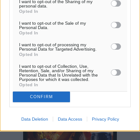
«Γιατί οι Τούρκοι συρρέουν στα ελληνικά νησιά»:
I want to opt-out of the Sharing of my
personal data.
Τουρκική εφημερίδα εξηγεί τους λόγους που οι
Opted In
γείτονες προτιμούν την Ελλάδα για διακοπές
Τοπικές Ειδήσεις
•
πριν 4 ώρες
I want to opt-out of the Sale of my
Personal Data.
Opted In
«Μουσικό Ταξίδι στο Αιγαίο»: Η Ρόδος έγραψε μια
I want to opt-out of processing my
νέα σελίδα στον πολιτισμό
Personal Data for Targeted Advertising.
Opted In
Πολιτιστικά
•
πριν 4 ώρες
I want to opt-out of Collection, Use,
Retention, Sale, and/or Sharing of my
Άμεσα μέτρα για την ενίσχυση του Νοσοκομείου
Personal Data that Is Unrelated with the
Purposes for which it was collected.
Ρόδου και αντιμετώπιση των ελλείψεων προσωπικού
Opted In
Περισσότερες ειδήσεις
ανακοίνωσε ο Άδωνις Γεωργιάδης
Τοπικές Ειδήσεις
•
πριν 5 ώρες
CONFIRM
Iατρικός Σύλλογος Ροδου προς Α. Γεωργιάδη:
Data Deletion
Data Access
Privacy Policy
Στρατηγικές Προτάσεις για την Ενίσχυση της
Δημόσιας Υγείας στη Νησιωτική Ελλάδα και στα
Νοσοκομεία της Γ΄ Ζώνης