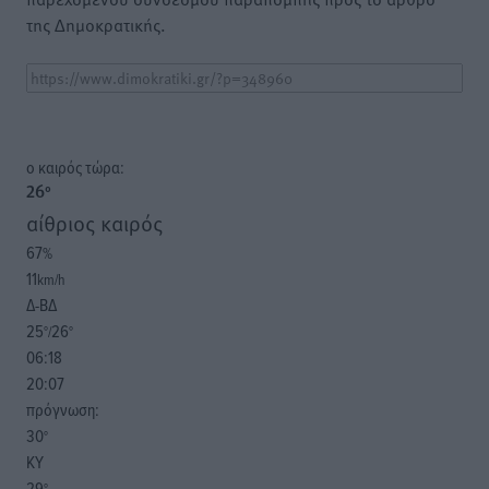
της Δημοκρατικής.
o καιρός τώρα:
26
°
αίθριος καιρός
67
%
11
km/h
Δ-ΒΔ
25
26
°/
°
06:18
20:07
πρόγνωση:
30
°
ΚΥ
29
°