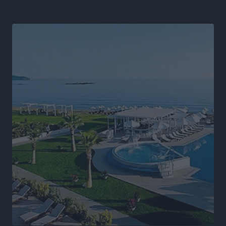
αλλάξει στην Πολιτική Προστασί
Ειδήσεις
•
πριν 9 ώρες
Άδωνις Γεωργιάδης στον RV: “Στο υπουργείο
εξετάζουμε την θεσμοθέτηση τρίτης κατηγορίας
κινήτρων, ειδικά για τα νοσοκομεία στα νησιά”
Τοπικές Ειδήσεις
•
πριν 9 ώρες
Θετικό κλίμα και κοινό όραμα για την ανάδειξη της
ιστορίας της Ρόδου στο Αεροδρόμιο «Διαγόρας»
Τοπικές Ειδήσεις
•
πριν 9 ώρες
Αντώνης Καμπουράκης: «Ένα σπουδαίο έργο
πολιτισμού για τη Ρόδο, που σχεδιάσαμε και
εξασφαλίσαμε τη χρηματοδότησή του, γίνεται
πραγματικότητα»
Τοπικές Ειδήσεις
•
πριν 10 ώρες