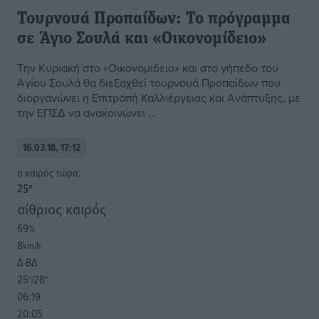
Τουρνουά Προπαίδων: Το πρόγραμμα
σε Άγιο Σουλά και «Οικονομίδειο»
Την Κυριακή στο «Οικονομίδειο» και στο γήπεδο του
Αγίου Σουλά θα διεξαχθεί τουρνουά Προπαίδων που
διοργανώνει η Επιτροπή Καλλιέργειας και Ανάπτυξης, με
την ΕΠΣΔ να ανακοινώνει ...
16.03.18, 17:12
o καιρός τώρα:
25
°
αίθριος καιρός
69
%
8
km/h
Δ-ΒΔ
25
28
°/
°
06:19
20:05