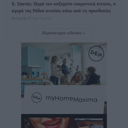
Κ. Σπανός: Παρά την αυξημένη τουριστική κίνηση, η
αγορά της Ρόδου κινείται κάτω από τις προσδοκίες
Ρεπορτάζ
•
πριν 7 λεπτά
Περισσότερες ειδήσεις
Ο λαγοκέφαλος βρήκε επιτέλους τιμή, μένει να βρεθεί
και σχέδιο
Δημο-Κρίσεις
•
πριν 7 λεπτά
Το ΠΑΣΟΚ στα Δωδεκάνησα ψάχνει έξι και του
περισσεύουν 14
Δημο-Κρίσεις
•
πριν 8 λεπτά
Η Ροδιακή Επαυλη περιμένει ακόμα να βρεθεί κάποιος
να την αναλάβει
Δημο-Κρίσεις
•
πριν 9 λεπτά
Ενας υπουργός που έρχεται στη Ρόδο με λύσεις και