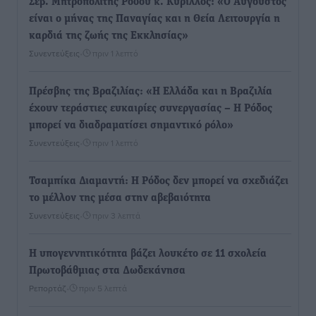
Σεβ. Μητροπολίτης Ρόδου κ. Κύριλλος: «Ο Αύγουστος
είναι ο μήνας της Παναγίας και η Θεία Λειτουργία η
καρδιά της ζωής της Εκκλησίας»
Συνεντεύξεις
•
πριν 1 λεπτό
Πρέσβης της Βραζιλίας: «Η Ελλάδα και η Βραζιλία
έχουν τεράστιες ευκαιρίες συνεργασίας – Η Ρόδος
μπορεί να διαδραματίσει σημαντικό ρόλο»
Συνεντεύξεις
•
πριν 1 λεπτό
Τσαμπίκα Διαμαντή: Η Ρόδος δεν μπορεί να σχεδιάζει
το μέλλον της μέσα στην αβεβαιότητα
Συνεντεύξεις
•
πριν 3 λεπτά
Η υπογεννητικότητα βάζει λουκέτο σε 11 σχολεία
Πρωτοβάθμιας στα Δωδεκάνησα
Ρεπορτάζ
•
πριν 5 λεπτά