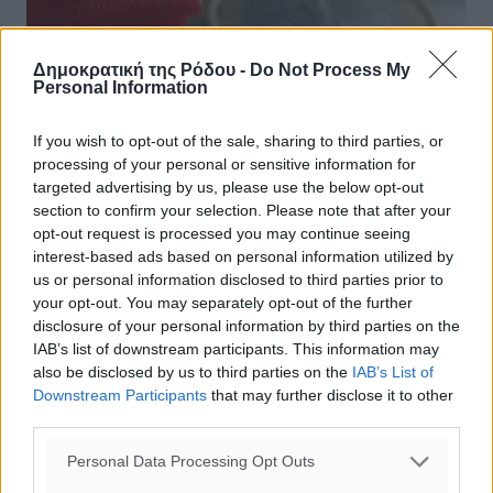
Δημοκρατική της Ρόδου -
Do Not Process My
Personal Information
If you wish to opt-out of the sale, sharing to third parties, or
processing of your personal or sensitive information for
targeted advertising by us, please use the below opt-out
section to confirm your selection. Please note that after your
opt-out request is processed you may continue seeing
interest-based ads based on personal information utilized by
us or personal information disclosed to third parties prior to
ΕΕ: Μακράν «πρωταθλήτρια» η Ελλάδα
your opt-out. You may separately opt-out of the further
disclosure of your personal information by third parties on the
στα «κόκκινα δάνεια»
IAB’s list of downstream participants. This information may
also be disclosed by us to third parties on the
IAB’s List of
Με ενημερωτικό του έγγραφο προς επιλεγμένους
Downstream Participants
that may further disclose it to other
αποδέκτες, το Ευρωπαϊκό Κοινοβούλιο κατατάσσει την
third parties.
Ελλάδα μακράν πρώτη, απ’ όλες τις χώρες της
Ευρωπαϊκής Ένωσης, στον αριθμό των ...
Personal Data Processing Opt Outs