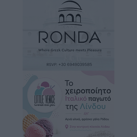
Τοπικές Ειδήσεις
•
πριν 5 ώρες
Αυτοκίνητο μπήκε παράνομα σε μονόδρομο στο
Μαστιχάρι – Αναποδογύρισε όχημα με μητέρα και
5χρονο παιδί
Τοπικές Ειδήσεις
•
πριν 5 ώρες
“Η Ευρώπη αντιμετώπιζε το προσφυγικό σαν ταινία
τρόμου” – Η συγκλονιστική μαρτυρία της Χαρούλας
Γιασιράνη στον RV για τα γεγονότα που οδήγησαν στο
Σύμφωνο της Λέρου
Τοπικές Ειδήσεις
•
πριν 5 ώρες
Συναυλία με τον Γιάννη Κότσιρα στις 21 Αυγούστου
Πολιτιστικά
•
πριν 5 ώρες
Έκτακτη συνεδρίαση της Δημοτικής Επιτροπής Ρόδου