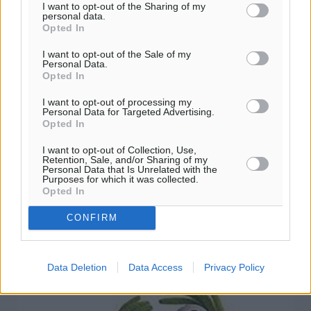
I want to opt-out of the Sharing of my
personal data.
Opted In
I want to opt-out of the Sale of my
Personal Data.
Opted In
I want to opt-out of processing my
Personal Data for Targeted Advertising.
Opted In
Μα πόζα στα ερείπια;
I want to opt-out of Collection, Use,
Retention, Sale, and/or Sharing of my
Αντε να καταλάβω, την ανάγκη πολιτικών, κάθε
Personal Data that Is Unrelated with the
Purposes for which it was collected.
πικραμένου πολιτευτή και εκπροσώπων κομμάτων, να
Opted In
δηλώσουν την παρουσία τους στην Κω με απανωτές
ανακοινώsεις. Παραβλέπω, το ότι ...
CONFIRM
27.07.17, 18:28
Data Deletion
Data Access
Privacy Policy