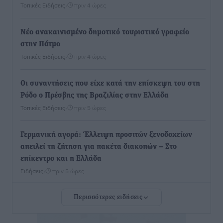
Τοπικές Ειδήσεις
•
πριν 4 ώρες
Νέο ανακαινισμένο δημοτικό τουριστικό γραφείο
στην Πάτμο
Τοπικές Ειδήσεις
•
πριν 4 ώρες
Οι συναντήσεις που είχε κατά την επίσκεψη του στη
Ρόδο ο Πρέσβης της Βραζιλίας στην Ελλάδα
Τοπικές Ειδήσεις
•
πριν 5 ώρες
Γερμανική αγορά: Έλλειψη προσιτών ξενοδοχείων
απειλεί τη ζήτηση για πακέτα διακοπών – Στο
επίκεντρο και η Ελλάδα
Ειδήσεις
•
πριν 5 ώρες
Περισσότερες ειδήσεις
Νέο ξενοδοχείο στη Ρόδο για την H Hotels –
Χατζηλαζάρου – Προχωρά καινούργιο ξενοδοχείο
στην Κω