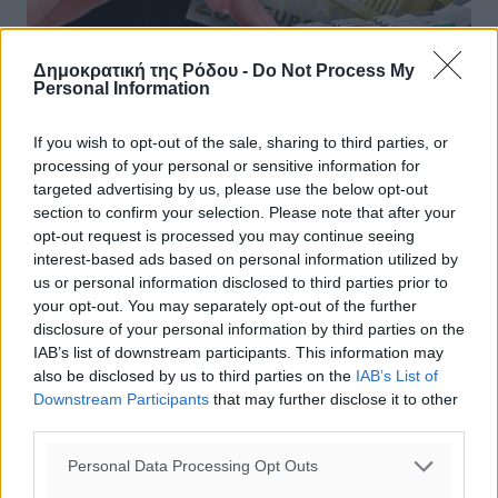
Δημοκρατική της Ρόδου -
Do Not Process My
Personal Information
Σε πέντε δόσεις ο φετινός ΕΝΦΙΑ
If you wish to opt-out of the sale, sharing to third parties, or
Του Σπύρου Δημητρέλη Την επανάληψη του περυσινού
processing of your personal or sensitive information for
σχήματος πληρωμής του ΕΝΦΙΑ αποφάσισε η
targeted advertising by us, please use the below opt-out
κυβέρνηση. Με τροπολογία που κατατέθηκε το
section to confirm your selection. Please note that after your
απόγευμα της Πέμπτης στη Βουλή προβλέπεται ...
opt-out request is processed you may continue seeing
interest-based ads based on personal information utilized by
us or personal information disclosed to third parties prior to
27.07.17, 18:38
your opt-out. You may separately opt-out of the further
disclosure of your personal information by third parties on the
IAB’s list of downstream participants. This information may
also be disclosed by us to third parties on the
IAB’s List of
Downstream Participants
that may further disclose it to other
third parties.
Personal Data Processing Opt Outs