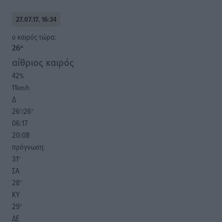
27.07.17, 16:34
o καιρός τώρα:
26
°
αίθριος καιρός
42
%
11
km/h
Δ
26
26
°/
°
06:17
20:08
πρόγνωση:
31
°
ΣΑ
28
°
ΚΥ
29
°
ΔΕ