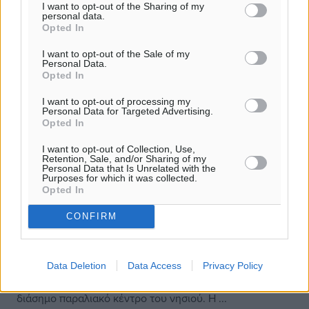
I want to opt-out of the Sharing of my
personal data.
Opted In
I want to opt-out of the Sale of my
Personal Data.
Opted In
I want to opt-out of processing my
Personal Data for Targeted Advertising.
Opted In
I want to opt-out of Collection, Use,
Retention, Sale, and/or Sharing of my
Personal Data that Is Unrelated with the
Purposes for which it was collected.
“Χρυσάφι” για το Δημόσιο από την
Opted In
συναυλία Ρέμου και Eros Ramazzotti
CONFIRM
στη Μύκονο
Φλέβα χρυσού” χτύπησε χθες το υπουργείο
Data Deletion
Data Access
Privacy Policy
Οικονομικών στη Μύκονο από επιτόπιο έλεγχο σε
συναυλία των Αντώνη Ρέμου και Eros Ramazzotti σε
διάσημο παραλιακό κέντρο του νησιού. Η ...