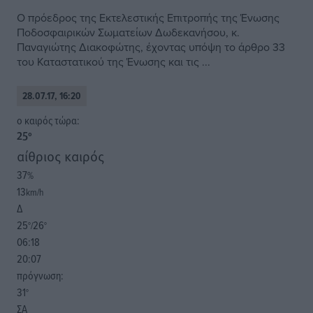
Ο πρόεδρος της Εκτελεστικής Επιτροπής της Ένωσης
Ποδοσφαιρικών Σωματείων Δωδεκανήσου, κ.
Παναγιώτης Διακοφώτης, έχοντας υπόψη το άρθρο 33
του Καταστατικού της Ένωσης και τις ...
28.07.17, 16:20
o καιρός τώρα:
25
°
αίθριος καιρός
37
%
13
km/h
Δ
25
26
°/
°
06:18
20:07
πρόγνωση:
31
°
ΣΑ