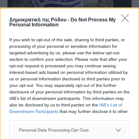
Δημοκρατική της Ρόδου -
Do Not Process My
Personal Information
If you wish to opt-out of the sale, sharing to third parties, or
Ο Ξυδάκης ζήτησε από την Κοντουρά
processing of your personal or sensitive information for
targeted advertising by us, please use the below opt-out
να αποσύρει τροπολογία για τον ΕΟΤ
section to confirm your selection. Please note that after your
opt-out request is processed you may continue seeing
Δίνεται η δυνατότητα απόσπασης υπαλλήλων του
interest-based ads based on personal information utilized by
υπουργείου Τουρισμού σε γραφεία του ΕΟΤ εξωτερικού
us or personal information disclosed to third parties prior to
Τη δυνατότητα απόσπασης και υπαλλήλων του
your opt-out. You may separately opt-out of the further
υπουργείου Τουρισμού σε γραφεία του ...
disclosure of your personal information by third parties on the
IAB’s list of downstream participants. This information may
28.07.17, 16:49
also be disclosed by us to third parties on the
IAB’s List of
Downstream Participants
that may further disclose it to other
third parties.
Personal Data Processing Opt Outs