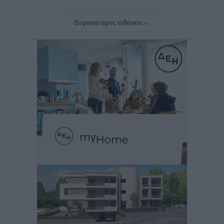
Περισσότερες ειδήσεις
Νέο ξενοδοχείο στη Ρόδο για την H Hotels –
Χατζηλαζάρου – Προχωρά καινούργιο ξενοδοχείο
στην Κω
Τοπικές Ειδήσεις
•
πριν 11 ώρες
Αυτοκίνητο μπήκε παράνομα σε μονόδρομο στο
Μαστιχάρι – Αναποδογύρισε όχημα με μητέρα και
5χρονο παιδί
Τοπικές Ειδήσεις
•
πριν 11 ώρες
“Η Ευρώπη αντιμετώπιζε το προσφυγικό σαν ταινία
τρόμου” – Η συγκλονιστική μαρτυρία της Χαρούλας
Γιασιράνη στον RV για τα γεγονότα που οδήγησαν στο
Σύμφωνο της Λέρου
Τοπικές Ειδήσεις
•
πριν 11 ώρες