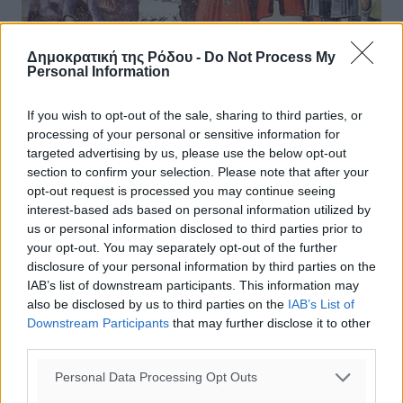
Δημοκρατική της Ρόδου -
Do Not Process My
Personal Information
Πολιτιστικές εκδηλώσεις τον
If you wish to opt-out of the sale, sharing to third parties, or
Αύγουστο από την Ομοσπονδία
processing of your personal or sensitive information for
Πολιτιστικών Συλλόγων Ρόδου,
targeted advertising by us, please use the below opt-out
section to confirm your selection. Please note that after your
02 ΤΕΤΑΡΤΗ ΕΩΣ 06 ΚΥΡΙΑΚΗ 18:00 ΦΑΝΕΣ
opt-out request is processed you may continue seeing
Διάφορες εκδηλώσεις και παραδοσιακό γλέντι.
interest-based ads based on personal information utilized by
ΠΟΛΙΤΙΣΤΙΚΟΣ ΚΑΙ ΛΑΟΓΡΑΦΙΚΟΣ ΣΥΛΛΟΓΟΣ ΦΑΝΩΝ
us or personal information disclosed to third parties prior to
«O ΠΡΟΔΡΟΜΟΣ» 05 ΣΑΒΒΑΤΟ 21:00 ...
your opt-out. You may separately opt-out of the further
disclosure of your personal information by third parties on the
IAB’s list of downstream participants. This information may
30.07.17, 15:58
also be disclosed by us to third parties on the
IAB’s List of
Downstream Participants
that may further disclose it to other
third parties.
Personal Data Processing Opt Outs