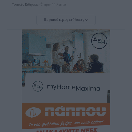
Τοπικές Ειδήσεις
•
πριν 44 λεπτά
Περισσότερες ειδήσεις
Βασίλης Α. Υψηλάντης από Καστελλόριζο και Ρω: «Η
παρουσία μου στο Καστελλόριζο και τη Ρω αποτελεί
χρέος, τιμή και ανανέωση της δέσμευσής μου
απέναντι στην ακριτική Δωδεκάνησο»
Τοπικές Ειδήσεις
•
πριν 50 λεπτά
Ακαδημία Απόλλωνα Καλυθιών: Με Καμπούρη
επικεφαλής και πλήρες τεχνικό επιτελείο
Αθλητικά
•
πριν 2 ώρες
Φοίβος: Συνεχίζει πλήρης, βρίσκεται κοντά σε
κεντρικό αμυντικό
Αθλητικά
•
πριν 2 ώρες
Αστέρας Μασάρων: Επανεκκίνηση με νέα διοίκηση