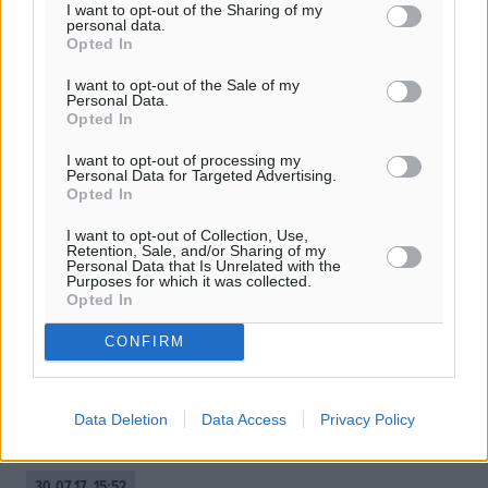
I want to opt-out of the Sharing of my
personal data.
Opted In
I want to opt-out of the Sale of my
Personal Data.
Opted In
I want to opt-out of processing my
Personal Data for Targeted Advertising.
Opted In
I want to opt-out of Collection, Use,
Retention, Sale, and/or Sharing of my
Personal Data that Is Unrelated with the
Purposes for which it was collected.
Ο Δήμαρχος Ρόδου, για το πρόβλημα
Opted In
του νερού
CONFIRM
Ο Δήμαρχος Ρόδου μίλησε στον Λάζο Μαντικό και στους
90,6 ΑΡΤ FM για τις διακοπές νερού στο νησί Ακούστε
το ηχητικό Δείτε περισσότερα άρθρα μας στα
Data Deletion
Data Access
Privacy Policy
αποτελέσματα αναζήτησης Add ...
30.07.17, 15:52