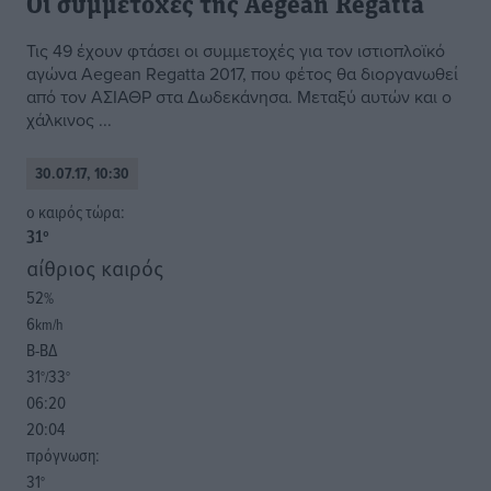
Οι συμμετοχές της Aegean Regatta
Τις 49 έχουν φτάσει οι συμμετοχές για τον ιστιοπλοϊκό
αγώνα Aegean Regatta 2017, που φέτος θα διοργανωθεί
από τον ΑΣΙΑΘΡ στα Δωδεκάνησα. Μεταξύ αυτών και ο
χάλκινος ...
30.07.17, 10:30
o καιρός τώρα:
31
°
αίθριος καιρός
52
%
6
km/h
Β-ΒΔ
31
33
°/
°
06:20
20:04
πρόγνωση:
31
°