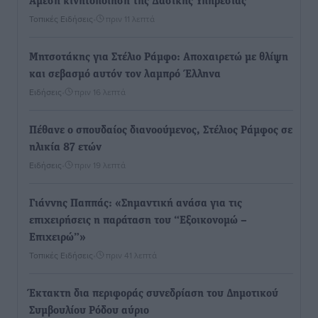
Άμεση κινητοποίηση της Δασικής Υπηρεσίας
Τοπικές Ειδήσεις
•
πριν 11 λεπτά
Μητσοτάκης για Στέλιο Ράμφο: Αποχαιρετώ με θλίψη
και σεβασμό αυτόν τον λαμπρό Έλληνα
Ειδήσεις
•
πριν 16 λεπτά
Πέθανε ο σπουδαίος διανοούμενος, Στέλιος Ράμφος σε
ηλικία 87 ετών
Ειδήσεις
•
πριν 19 λεπτά
Γιάννης Παππάς: «Σημαντική ανάσα για τις
επιχειρήσεις η παράταση του “Εξοικονομώ –
Επιχειρώ”»
Τοπικές Ειδήσεις
•
πριν 41 λεπτά
Έκτακτη δια περιφοράς συνεδρίαση του Δημοτικού
Συμβουλίου Ρόδου αύριο