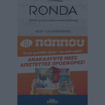
Στη Λέρο ο πρόεδρος του ΠΑΣΟΚ Νίκος Ανδρουλάκης
Τοπικές Ειδήσεις
•
πριν 2 ώρες
Στα 2-2,35 GW ο στόχος για τα πρώτα υπεράκτια
αιολικά πάρκα που θα λειτουργήσουν στη χώρα μας
Ειδήσεις
•
πριν 3 ώρες
Η Ελλάδα κρατά το τουριστικό momentum, παρά τις
γεωπολιτικές αναταράξεις
Ειδήσεις
•
πριν 4 ώρες
Σε κόκκινο συναγερμό επτά Περιφέρειες – Οι οδηγίες
της Πολιτικής Προστασίας και ο Χάρτης Πρόβλεψης
Πυρκαγιάς
Ειδήσεις
•
πριν 4 ώρες
ΑΑΔΕ: Αυξάνονται οι «καρφωτές» για φοροδιαφυγή
– Στο μικροσκόπιο τουριστικοί προορισμοί, ταμειακές