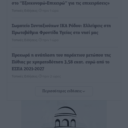
στο ‘’Εξοικονομώ-Επιχειρώ’’ για τις επιχειρήσεις»
Τοπικές Ειδήσεις
•
πριν 1 ώρα
Σωματείο Συνταξιούχων ΙΚΑ Ρόδου: Ελλείψεις στη
Πρωτοβάθμια Φροντίδα Υγείας στο νησί μας
Τοπικές Ειδήσεις
•
πριν 1 ώρα
Προχωρά η ανάπλαση του παράκτιου μετώπου της
Πόθιας με χρηματοδότηση 3,58 εκατ. ευρώ από το
ΕΣΠΑ 2021-2027
Τοπικές Ειδήσεις
•
πριν 2 ώρες
Περισσότερες ειδήσεις
Την Παρασκευή 21 Αυγούστου η τελετή εγκαινίων
του νέου Περιφερειακού Πολυδύναμου Ιατρείου
Γενναδίου παρουσία του Άδωνι Γεωργιάδη
Τοπικές Ειδήσεις
•
πριν 2 ώρες