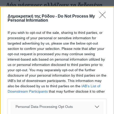
Δύο μάρτυρες αλλάζουν τα δεδομένα
Οι μαρτυρίες δύο φίλων του Παντελή Παντελίδη που
Δημοκρατική της Ρόδου -
Do Not Process My
Personal Information
βρίσκονταν μαζί του το μοιραίο βράδυ στο ίδιο σπίτι πριν
φύγει με το αυτοκίνητο, έρχονται να ανατρέψουν τα
δεδομένα και να ...
If you wish to opt-out of the sale, sharing to third parties, or
processing of your personal or sensitive information for
targeted advertising by us, please use the below opt-out
21.05.16, 15:30
section to confirm your selection. Please note that after your
opt-out request is processed you may continue seeing
interest-based ads based on personal information utilized by
us or personal information disclosed to third parties prior to
your opt-out. You may separately opt-out of the further
disclosure of your personal information by third parties on the
IAB’s list of downstream participants. This information may
also be disclosed by us to third parties on the
IAB’s List of
Downstream Participants
that may further disclose it to other
third parties.
Personal Data Processing Opt Outs