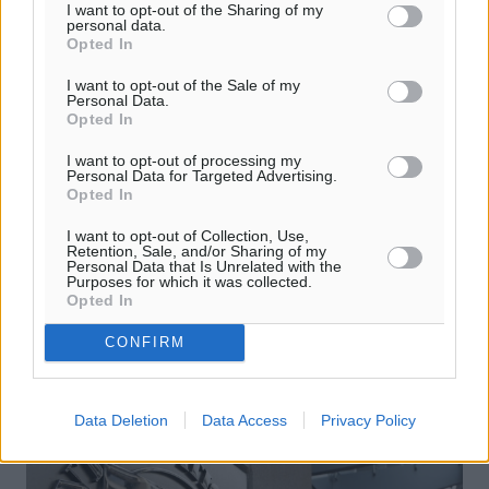
I want to opt-out of the Sharing of my
personal data.
Opted In
I want to opt-out of the Sale of my
Personal Data.
Opted In
ΚΕΔΕ: Θέλει συνάντηση με τον
πρωθυπουργό για τον “κόφτη”
I want to opt-out of processing my
Personal Data for Targeted Advertising.
δαπανών
Opted In
Συνάντηση με τον πρωθυπουργό, Αλέξη Τσίπρα, θα
I want to opt-out of Collection, Use,
Retention, Sale, and/or Sharing of my
επιδιώξει να έχει η Κεντρική Ένωση Δήμων Ελλάδας
Personal Data that Is Unrelated with the
(ΚΕΔΕ) προκειμένου οι δήμαρχοι της χώρας να
Purposes for which it was collected.
Opted In
εκφράσουν αναλυτικά στην κυβέρνηση ...
CONFIRM
21.05.16, 15:15
Data Deletion
Data Access
Privacy Policy