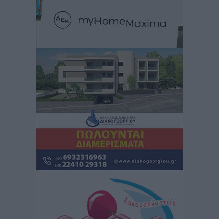
Κως: Γερμανός τουρίστας κέρδισε αποζημίωση 900
ευρώ επειδή δεν βρήκε ξαπλώστρες στις
οικογενειακές διακοπές του
Τοπικές Ειδήσεις
•
πριν 14 ώρες
Ο γεωεντοπισμός μέσω 112 «έσωσε» Δανό περιπατητή
στη Ρόδο
Τοπικές Ειδήσεις
•
πριν 14 ώρες
Σύμη: Ανασύρθηκε σορός άνδρα – Εξετάζεται αν είναι
ο 8ος Γερμανός που αγνοούνταν μετά την παράσυρσή
ιστιοφόρου
Τοπικές Ειδήσεις
•
πριν 15 ώρες
Ερώτηση στην Ευρωπαϊκή Επιτροπή για τις
αλλεπάλληλες πυρκαγιές που ξεσπούν από μονάδες
ανακύκλωσης και ΧΥΤΑ και την επικίνδυνη έκθεση