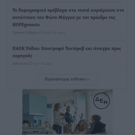
To δημογραφικό πρόβλημα στα νησιά κυριάρχησε στη
συνάντηση του Φώτη Μάγγου με τον πρόεδρο της
HOPEgenesis
Τοπικές Ειδήσεις
•
πριν 14 ώρες
ΠΑΟΚ Ρόδου: Επιστροφή Τοντόροβ και άνοιγμα προς
χορηγούς
Αθλητικά
•
πριν 14 ώρες
Περισσότερες ειδήσεις
Rhodes Beyond Summer – Εκεί που το καλοκαίρι
είναι μόνο η αρχή
Τοπικές Ειδήσεις
•
πριν 14 ώρες
Κικίλιας: Μειώθηκαν κατά 34% οι μεταναστευτικές
ροές στα θαλάσσια σύνορα
Ειδήσεις
•
πριν 14 ώρες