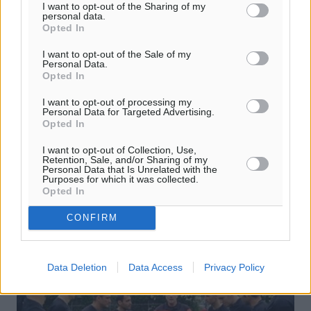
I want to opt-out of the Sharing of my
personal data.
Opted In
I want to opt-out of the Sale of my
Personal Data.
Opted In
Οι ημερομηνίες για εγγραφές-
I want to opt-out of processing my
μετεγγραφές
Personal Data for Targeted Advertising.
Opted In
Οριοθετήθηκαν από την ΕΠΟ, οι ημερομηνίες που οι
ερασιτέχνες ποδοσφαιριστές θα μπορούν να
I want to opt-out of Collection, Use,
Retention, Sale, and/or Sharing of my
εγγραφούν- μετεγγραφούν σε ομάδες ενόψει της
Personal Data that Is Unrelated with the
αγωνιστικής περιόδου 2016-2017. ...
Purposes for which it was collected.
Opted In
23.05.16, 17:58
CONFIRM
Data Deletion
Data Access
Privacy Policy