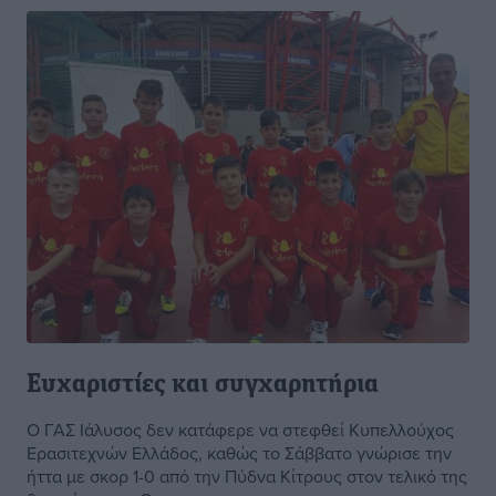
Ευχαριστίες και συγχαρητήρια
Ο ΓΑΣ Ιάλυσος δεν κατάφερε να στεφθεί Κυπελλούχος
Ερασιτεχνών Ελλάδος, καθώς το Σάββατο γνώρισε την
ήττα με σκορ 1-0 από την Πύδνα Κίτρους στον τελικό της