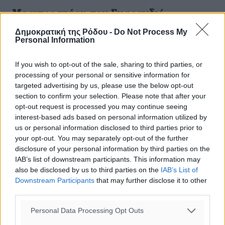
Με μπροστάρη τον Σμαραγδιό
Δημοκρατική της Ρόδου -
Do Not Process My
Κανονικά πραγματοποιήθηκε το απόγευμα της Κυριακής
Personal Information
η γενική συνέλευση του Φοίβου Κρεμαστής. Μετά από
τον αγωνιστικό και οικονομικό απολογισμό, έγιναν οι
If you wish to opt-out of the sale, sharing to third parties, or
εκλογές με τον ...
processing of your personal or sensitive information for
targeted advertising by us, please use the below opt-out
23.05.16, 18:00
section to confirm your selection. Please note that after your
opt-out request is processed you may continue seeing
interest-based ads based on personal information utilized by
us or personal information disclosed to third parties prior to
your opt-out. You may separately opt-out of the further
disclosure of your personal information by third parties on the
IAB’s list of downstream participants. This information may
also be disclosed by us to third parties on the
IAB’s List of
Downstream Participants
that may further disclose it to other
third parties.
Personal Data Processing Opt Outs