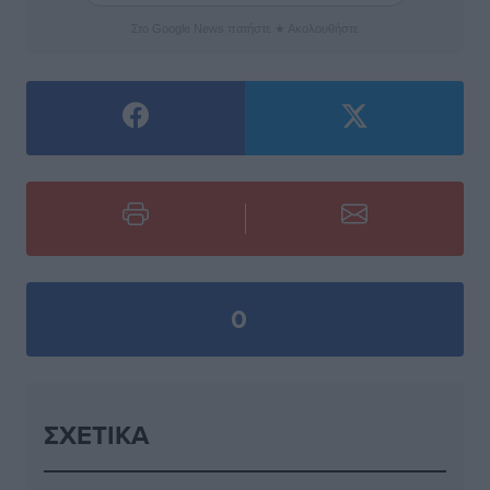
Στο Google News πατήστε ★ Ακολουθήστε
0
ΣΧΕΤΙΚΆ