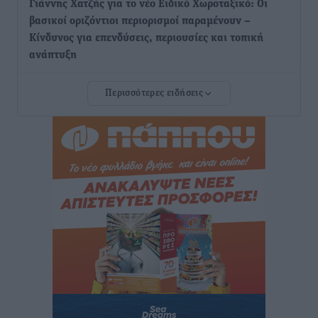
Γιάννης Χατζής για το νέο Ειδικό Χωροταξικό: Οι
βασικοί οριζόντιοι περιορισμοί παραμένουν –
Κίνδυνος για επενδύσεις, περιουσίες και τοπική
ανάπτυξη
Τοπικές Ειδήσεις
•
πριν 3 ώρες
Περισσότερες ειδήσεις
Ευ. Τουρνάς: Απέναντι σε ακραία καιρικά φαινόμενα
δεν υπάρχουν περιθώρια εφησυχασμού
Ειδήσεις
•
πριν 3 ώρες
Στον Άγιο Νικόλαο Χάλκης ανοίγει ξανά το
ανανεωμένο εκκλησιαστικό μουσείο από τη Λέσχη
Lions Χάλκης
Τοπικές Ειδήσεις
•
πριν 3 ώρες
Ρόδος: «Βουλιάζει» από τουρίστες – Πάνω από 1 εκατ.
επιβάτες και 55 κρουαζιερόπλοια
Τοπικές Ειδήσεις
•
πριν 3 ώρες