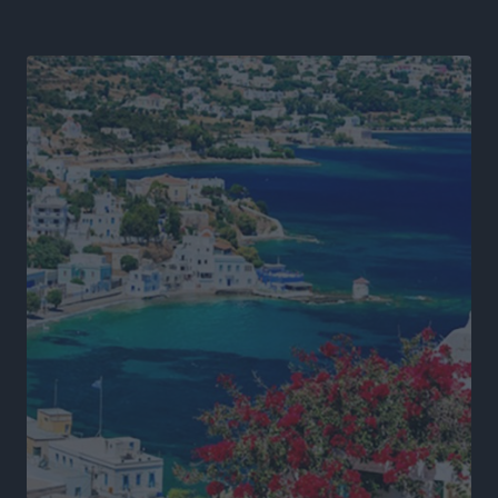
με επιτυχία την 17η διοργάνωση
Αθλητικά
•
πριν 11 ώρες
Φοιτητική στέγη: «Φωτιά» τα ενοίκια σε Αθήνα και
Θεσσαλονίκη – Έως 800 ευρώ στο Ρέθυμνο
Ειδήσεις
•
πριν 12 ώρες
Η Τουρκία σε νέο «κρεσέντο» προκλήσεων στο Αιγαίο
με 18 παραβάσεις και παραβιάσεις
Ειδήσεις
•
πριν 12 ώρες
Θερινές εκπτώσεις 2026 έως τις 31 Αυγούστου – Τι
πρέπει να προσέξουν οι καταναλωτές
Ειδήσεις
•
πριν 12 ώρες
ΑΔΜΗΕ: Ολοκληρώνεται η ηλεκτρική διασύνδεση των
Κυκλάδων, τα οφέλη