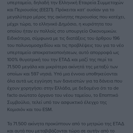
υπερταμείο, δηλαδή την Ελληνική Εταιρεία Συμμετοχών
και Περιουσίας (ΕΕΣΠ). Πρόκειται κατ’ ουσίαν για το
μεγαλύτερο μέρος της ακίνητης περιουσίας που κατέχει,
μέχρι τώρα, το ελληνικό Δημόσιο, η κυριότητα του
οποίου ήταν εν πολλοίς στο υπουργείο Οικονομικών.
Ειδικότερα, σύμφωνα με τις διατάξεις του άρθρου 196
του πολυνομοσχεδίου και τις προβλέψεις του για το νέο
υπερταμείο αποκρατικοποιήσεων, αυτό απορροφά ως
100% θυγατρική του την ΕΤΑΔ και μαζί της περί τα
71.500 μεγάλα και μικρότερα ακίνητά της μεταξύ των
οποίων και 597 νησιά. Υπό μια έννοια υποθηκεύονται
όλα αυτά ως εγγύηση των δανειστών για τα δάνεια που
έχουν χορηγήσει στην Ελλάδα, με δεδομένο ότι το de
facto ανώτατο όργανο του νέου ταμείου, το Εποπτικό
Συμβούλιο, τελεί υπό τον ασφυκτικό έλεγχο της
Κομισιόν και τoυ ESM.
Τα 71.500 ακίνητα προκύπτουν από το μητρώο της ΕΤΑΔ
και αυτά που μεταβιβάζονται τώρα σε αυτήν από το