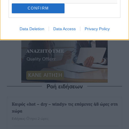
CONFIRM
Data Deletion
Data Access
Privacy Policy
Ροή ειδήσεων
Καιρός «hot – dry – windy» τις επόμενες 48 ώρες στη
χώρα
Ειδήσεις
•
πριν 2 ώρες