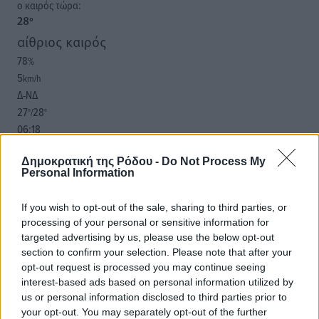
o καιρός τώρα:
28
°
αίθριος καιρός
78
%
5
km/h
Δ-ΝΔ
27
28
°/
°
06:18
20:06
Δημοκρατική της Ρόδου -
Do Not Process My
πρόγνωση:
Personal Information
29
°
ΔΕ
If you wish to opt-out of the sale, sharing to third parties, or
30
°
processing of your personal or sensitive information for
ΤΡ
targeted advertising by us, please use the below opt-out
29
°
section to confirm your selection. Please note that after your
ΤΕ
opt-out request is processed you may continue seeing
29
interest-based ads based on personal information utilized by
°
us or personal information disclosed to third parties prior to
ΠΕ
your opt-out. You may separately opt-out of the further