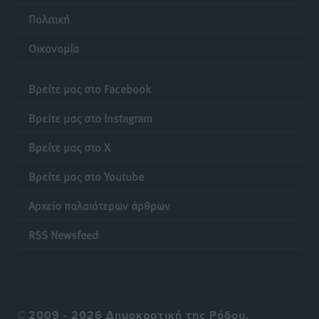
Τοπικές Ειδήσεις
•
πριν 13 ώρες
Πολιτική
Δεκατέσσερα ονόματα στο τραπέζι για το ψηφοδέλτιο
Οικονομία
του ΠΑΣΟΚ στα Δωδεκάνησα
Τοπικές Ειδήσεις
•
πριν 13 ώρες
Βρείτε μας στο Facebook
Πιλοτικό πρόγραμμα για την αντιμετώπιση του
Βρείτε μας στο Instagram
λαγοκέφαλου σε Νότιο Αιγαίο και Κρήτη
Βρείτε μας στο X
Τοπικές Ειδήσεις
•
πριν 13 ώρες
Βρείτε μας στο Youtube
Οι θαυματουργές Παναγίες της Δωδεκανήσου: Τα
Αρχείο παλαιότερων άρθρων
προσωνύμια και οι θρύλοι
Ρεπορτάζ
•
πριν 13 ώρες
RSS Newsfeed
©
2009 - 2026 Δημοκρατική της Ρόδου.