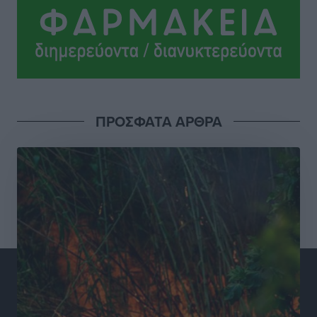
Τοπικές Ειδήσεις
•
πριν 10 ώρες
Σούπερ μάρκετ: Διευρύνεται η εθνική πρωτοβουλία
για τις τιμές – Eρχονται νέες συμμετοχές εταιρειών
Ειδήσεις
•
πριν 10 ώρες
ΠΡΟΣΦΑΤΑ ΑΡΘΡΑ
Συνελήφθησαν έξι άτομα για ηχορύπανση από
καταστήματα στο Νότιο Αιγαίο
Τοπικές Ειδήσεις
•
πριν 10 ώρες
15 Αυγούστου 2026: Πώς θα πληρωθούν όσοι
εργαστούν την αργία – Τι ισχύει για πενθήμερο,
εξαήμερο και άδειες
Ειδήσεις
•
πριν 10 ώρες
Πλούσιο πολιτιστικό πρόγραμμα τον Αύγουστο από
τον Δήμο Ρόδου