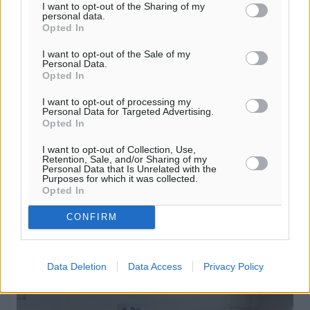
I want to opt-out of the Sharing of my
personal data.
Opted In
I want to opt-out of the Sale of my
Personal Data.
Opted In
I want to opt-out of processing my
Personal Data for Targeted Advertising.
Opted In
Πενταπλή επίθεση εφορίας για τα
έσοδα
I want to opt-out of Collection, Use,
Retention, Sale, and/or Sharing of my
Personal Data that Is Unrelated with the
Κατασχέσεις, δημοσιοποίηση στοιχείων οφειλετών,
Purposes for which it was collected.
επαναφορά προστίμων για αποδείξεις, λουκέτα γα
Opted In
φοροδιαφυγή και καταπολέμηση λαθρεμπορίου
καπνικών. Σχέδιο πέντε σημείων για το ...
CONFIRM
30.06.16, 19:07
Data Deletion
Data Access
Privacy Policy