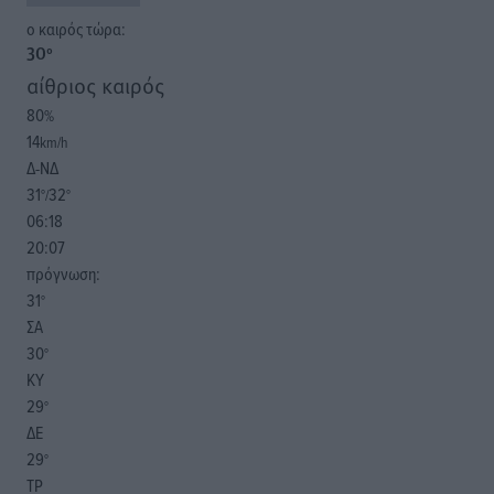
o καιρός τώρα:
30
°
αίθριος καιρός
80
%
14
km/h
Δ-ΝΔ
31
32
°/
°
06:18
20:07
πρόγνωση:
31
°
ΣΑ
30
°
ΚΥ
29
°
ΔΕ
29
°
ΤΡ