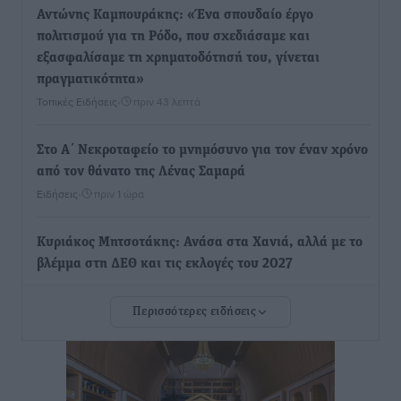
Αντώνης Καμπουράκης: «Ένα σπουδαίο έργο
πολιτισμού για τη Ρόδο, που σχεδιάσαμε και
εξασφαλίσαμε τη χρηματοδότησή του, γίνεται
πραγματικότητα»
Τοπικές Ειδήσεις
•
πριν 43 λεπτά
Στο Α΄ Νεκροταφείο το μνημόσυνο για τον έναν χρόνο
από τον θάνατο της Λένας Σαμαρά
Ειδήσεις
•
πριν 1 ώρα
Κυριάκος Μητσοτάκης: Ανάσα στα Χανιά, αλλά με το
βλέμμα στη ΔΕΘ και τις εκλογές του 2027
Ειδήσεις
•
πριν 1 ώρα
Περισσότερες ειδήσεις
Γ. Χατζημάρκος από το Μέγαρο Μαξίμου: “Ο
τουρισμός μπορεί να γίνει ο μεγαλύτερος πελάτης της
ελληνικής βιομηχανίας”
Τοπικές Ειδήσεις
•
πριν 2 ώρες