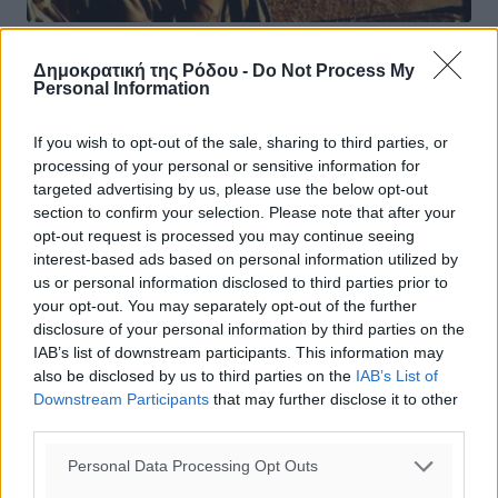
Κώδωνας κινδύνου CIA για επίθεση
Δημοκρατική της Ρόδου -
Do Not Process My
Personal Information
του ISIS στις ΗΠΑ
Ο επικεφαλής της CIA, Τζων Μπρέναν, μιλώντας στο
If you wish to opt-out of the sale, sharing to third parties, or
Council on Foreign Relations (think tank), δήλωσε ότι θα
processing of your personal or sensitive information for
τον εξέπληττε εάν το Ισλαμικό Κράτος δεν σχεδιάζει
targeted advertising by us, please use the below opt-out
επιθέσεις εντός ...
section to confirm your selection. Please note that after your
opt-out request is processed you may continue seeing
interest-based ads based on personal information utilized by
30.06.16, 19:10
us or personal information disclosed to third parties prior to
your opt-out. You may separately opt-out of the further
disclosure of your personal information by third parties on the
IAB’s list of downstream participants. This information may
also be disclosed by us to third parties on the
IAB’s List of
Downstream Participants
that may further disclose it to other
third parties.
Personal Data Processing Opt Outs