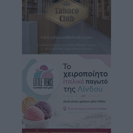
Έρευνα ΕΟΤ: Οι Ευρωπαίοι ταξιδιώτες «ψηφίζουν»
Ελλάδα
Ειδήσεις
•
πριν 2 ώρες
Άκυρες οι εγκύκλιοι που δεν αναρτώνται,
υποχρεωτική η δημοσίευσή τους από την 1η
Οκτωβρίου
Ειδήσεις
•
πριν 2 ώρες
Καύσιμα: «Καίνε» οι τιμές και στα νησιά μας – Γιατί
δεν πέφτουν και πότε μπορεί να έρθει αποκλιμάκωση
Τοπικές Ειδήσεις
•
πριν 2 ώρες
Πάνω από 1.500 έλεγχοι με drones σε 300 παραλίες
κατά της αυθαίρετης κατάληψης του αιγιαλού – Τα
στοιχεία για τη Ρόδο