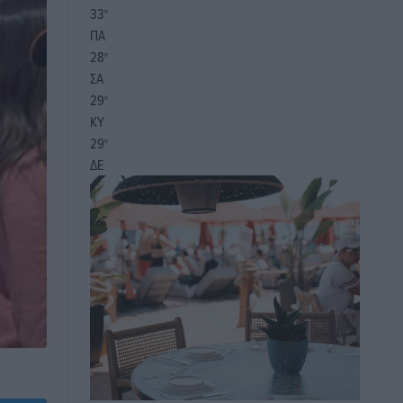
33
°
ΠΑ
28
°
ΣΑ
29
°
ΚΥ
29
°
ΔΕ