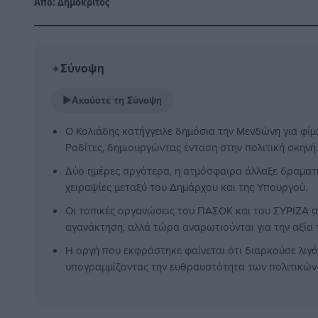
Από:
Δημόκριτος
Σύνοψη
✦
▶
Ακούστε τη Σύνοψη
Ο Κολιάδης κατήγγειλε δημόσια την Μενδώνη για φί
Ροδίτες, δημιουργώντας ένταση στην πολιτική σκηνή.
Δύο ημέρες αργότερα, η ατμόσφαιρα άλλαξε δραματι
χειραψίες μεταξύ του Δημάρχου και της Υπουργού.
Οι τοπικές οργανώσεις του ΠΑΣΟΚ και του ΣΥΡΙΖΑ 
αγανάκτηση, αλλά τώρα αναρωτιούνται για την αξία 
Η οργή που εκφράστηκε φαίνεται ότι διαρκούσε λιγό
υπογραμμίζοντας την ευθραυστότητα των πολιτικών