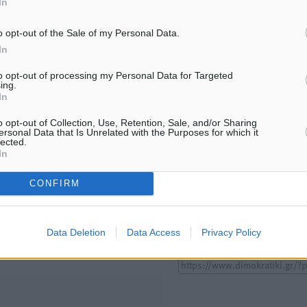
In
ΔΗΜΟ-ΚΡΊΣΕΙΣ
ΔΗΜΟ-ΚΡΊΣΕΙΣ
o opt-out of the Sale of my Personal Data.
Όταν τα γεγονότα απαντούν στα
Η Ρόδος βρήκε επιτέλους 
In
σενάρια
πρόβλημά της και είναι σ
6.08.26 · 08:03
06.08.26 · 08:02
to opt-out of processing my Personal Data for Targeted
ing.
In
Υπενθύμιση:
o opt-out of Collection, Use, Retention, Sale, and/or Sharing
ersonal Data that Is Unrelated with the Purposes for which it
lected.
Για την μερική αναπαραγωγ
ή. Η Δημοκρατική δεν υιοθετεί
In
είδησης από άλλες ιστοσελ
υμε όποια σχόλια θεωρούμε
είναι απαραίτητη η χρήση 
οίηση. Χρήστες που δεν τηρούν
CONFIRM
παρακάτω παρεχόμενου
συνδέσμου παραπομπής πρ
άρθρο της Δημοκρατικής.
Data Deletion
Data Access
Privacy Policy