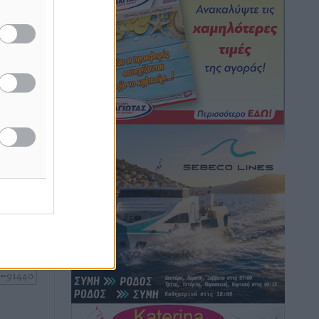
Τοπικές Ειδήσεις
•
πριν 1 ώρα
Συναυλία με τον Γιάννη Κότσιρα στις
το
την Πάρο
21 Αυγούστου
Πολιτιστικά
•
πριν 2 ώρες
Έκτακτη συνεδρίαση της Δημοτικής
Επιτροπής Ρόδου αύριο Παρασκευή 7
Αυγούστου
ή της
Τοπικές Ειδήσεις
•
πριν 2 ώρες
ίδες
του
ΑΕΡΑ: Δεν σταματάει να ενισχύεται,
ος το
νέο απόκτημα ο Μητρόπουλος
Αθλητικά
•
πριν 2 ώρες
Κλεάνθης: Δουλειές μετά ευχαριστιών
στο γήπεδο, ατομικό για δύο
Αθλητικά
•
πριν 2 ώρες