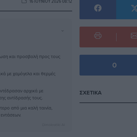
16 ΙΟΥΝΊΟΥ 2026 08:12
⌄
μωση και προσβολή προς τους
0
κά με χαμόγελα και θερμές
αντέδρασαν αρχικά με
ΣΧΕΤΙΚΆ
της αντίδρασής τους.
τερο από μια καλή ταινία,
 εντάσεων.
Dimokratiki AI