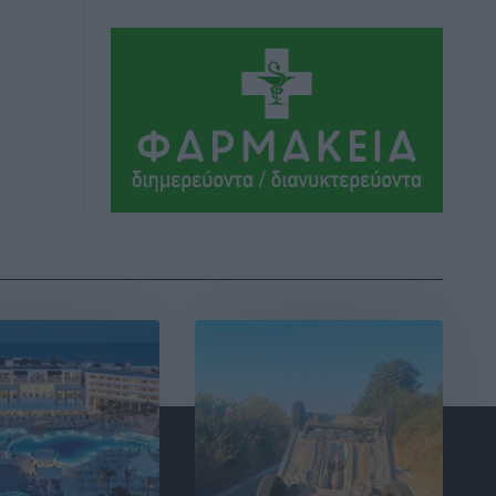
εκατομμύρια ευρώ σε κέρδη μοίρασε
τον Ιούλιο
Αθλητικά
•
πριν 2 ώρες
Ολοκλήρωση του έργου αναβάθμισης
των υποδομών του Νεστορίδειου
Μελάθρου
Τοπικές Ειδήσεις
•
πριν 3 ώρες
Γ.Σ. Διαγόρας: Στα «κυανέρυθρα» ο
Janni Pembe
Αθλητικά
•
πριν 4 ώρες
Σύλληψη 21χρονου για ναρκωτικά στη
Ρόδο
Τοπικές Ειδήσεις
•
πριν 5 ώρες