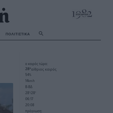
ΠΟΛΙΤΙΣΤΙΚΆ
o καιρός τώρα:
αίθριος καιρός
28
°
54
%
14
km/h
Β-ΒΔ
28
28
°/
°
06:17
20:08
πρόγνωση: