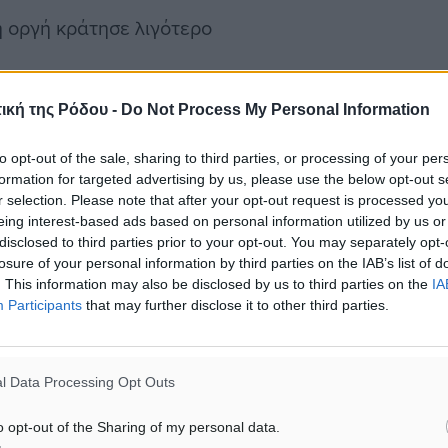
 η οργή κράτησε λιγότερο
ική της Ρόδου -
Do Not Process My Personal Information
Πολιτική
to opt-out of the sale, sharing to third parties, or processing of your per
formation for targeted advertising by us, please use the below opt-out s
r selection. Please note that after your opt-out request is processed y
eing interest-based ads based on personal information utilized by us or
disclosed to third parties prior to your opt-out. You may separately opt-
ματα αναζήτησης
losure of your personal information by third parties on the IAB’s list of
. This information may also be disclosed by us to third parties on the
IA
ε μας στο Google News ★ ↗
Participants
that may further disclose it to other third parties.
ήστε
l Data Processing Opt Outs
o opt-out of the Sharing of my personal data.
ΙΑΒΑΣΕ ΕΠΙΣΗΣ