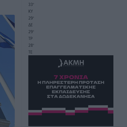
33
°
ΚΥ
29
°
ΔΕ
29
°
ΤΡ
28
°
ΤΕ