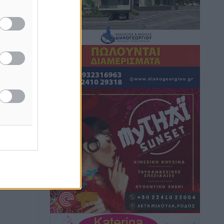
ή ηγεσία
 και
Στη Δημοτική Επιτροπή η Ροδιακή
Έπαυλη και το Δίκτυο ΑμεΑ στη
Μεσαιωνική Πόλη
Ρεπορτάζ
•
πριν 1 ώρα
Προσωρινά κρατούμενος ο 59χρονος
που συνελήφθη με περισσότερο από 1,3
κιλό κοκαΐνης στη Ρόδο
Τοπικές Ειδήσεις
•
πριν 1 ώρα
Δεκατέσσερα ονόματα στο τραπέζι για
το ψηφοδέλτιο του ΠΑΣΟΚ στα
Δωδεκάνησα
Τοπικές Ειδήσεις
•
πριν 1 ώρα
Πιλοτικό πρόγραμμα για την