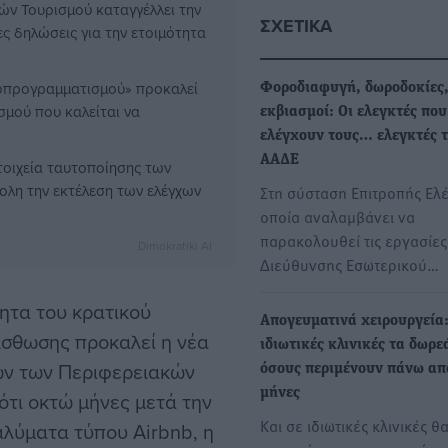
ν Τουρισμού καταγγέλλει την
ΣΧΕΤΙΚΆ
ς δηλώσεις για την ετοιμότητα
οπρογραμματισμού» προκαλεί
Φοροδιαφυγή, δωροδοκίες
σμού που καλείται να
εκβιασμοί: Οι ελεγκτές που
ελέγχουν τους… ελεγκτές 
ΑΑΔΕ
τοιχεία ταυτοποίησης των
ολη την εκτέλεση των ελέγχων
Στη σύσταση Επιτροπής Ελ
οποία αναλαμβάνει να
παρακολουθεί τις εργασίες
Dimokratiki AI
Διεύθυνσης Εσωτερικού…
ητα του κρατικού
Απογευματινά χειρουργεία:
ίσθωσης προκαλεί η νέα
ιδιωτικές κλινικές τα δωρε
ων των Περιφερειακών
όσους περιμένουν πάνω απ
μήνες
ότι οκτώ μήνες μετά την
Και σε ιδιωτικές κλινικές θ
λύματα τύπου Airbnb, η