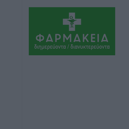
ΥΠΑΑΤ: 12,5 εκατ. ευρώ στις 13
Περιφέρειες για μέτρα βιοασφάλειας
Τοπικές Ειδήσεις
•
πριν 15 ώρες
Ποιοι φοιτητές μπορούν να λάβουν
ενίσχυση για στέγη έως 2.500 ευρώ
Ειδήσεις
•
πριν 15 ώρες
«Γιατί οι Τούρκοι συρρέουν στα
ελληνικά νησιά»: Τουρκική εφημερίδα
εξηγεί τους λόγους που οι γείτονες
προτιμούν την Ελλάδα για διακοπές
Τοπικές Ειδήσεις
•
πριν 16 ώρες
«Μουσικό Ταξίδι στο Αιγαίο»: Η Ρόδος
έγραψε μια νέα σελίδα στον πολιτισμό
Πολιτιστικά
•
πριν 16 ώρες