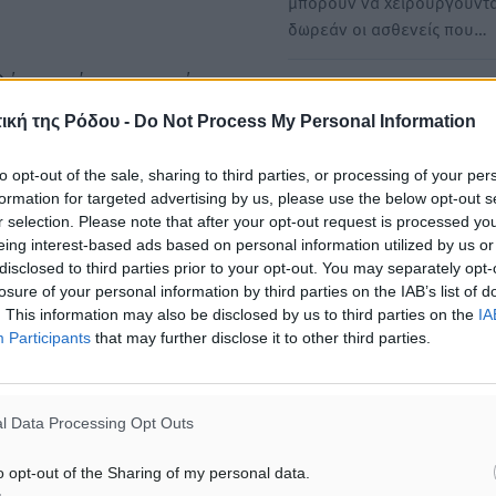
μπορούν να χειρουργούντα
δωρεάν οι ασθενείς που…
θώς προέρχεται από τους
Ξεκινά η μετακίνηση προσ
οποιήσουν το νέο θεσμικό
στα νοσοκομεία τους πρώτ
ική της Ρόδου -
Do Not Process My Personal Information
μήνες του 2025 – Το σχέδι
υπουργείου Υγείας
to opt-out of the sale, sharing to third parties, or processing of your per
formation for targeted advertising by us, please use the below opt-out s
Σε μετακινήσεις προσωπικ
 απολύτως
r selection. Please note that after your opt-out request is processed y
στα δημόσια
μοθετηθεί η έναρξη των
eing interest-based ads based on personal information utilized by us or
νοσοκομεία αναμένεται να
disclosed to third parties prior to your opt-out. You may separately opt-
ώ μήνες αργότερα οι
προχωρήσει τους πρώτους
losure of your personal information by third parties on the IAB’s list of
αναμένουν τον περίφημο
του…
. This information may also be disclosed by us to third parties on the
IA
Participants
that may further disclose it to other third parties.
Πόρισμα ΣΥΡΙΖΑ για Τέμπη
Επιρρίπτει ευθύνες και
εσίες περίμεναν οδηγίες
l Data Processing Opt Outs
παραλείψεις στην πολιτική
του υπουργείου Υποδομών 
o opt-out of the Sharing of my personal data.
ε την έναρξη των ελέγχων
Μεταφορών