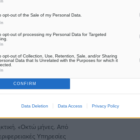
In
ην 1η Οκτωβρίου 2025. Η
Ευθύνες στην τότε πολιτικ
είχε προηγουμένως
του υπουργείου Υποδομών
o opt-out of the Sale of my Personal Data.
Μεταφορών για το…
σιάσεις, δημιουργώντας
In
ργανωμένο και έτοιμο να
to opt-out of processing my Personal Data for Targeted
ing.
τον Σύλλογο,
In
έρες μετά τις σχετικές
o opt-out of Collection, Use, Retention, Sale, and/or Sharing
ιστικής Πολιτικής
ersonal Data that Is Unrelated with the Purposes for which it
lected.
υν νεότερες οδηγίες βάσει
In
ι οδηγίες αυτές, σύμφωνα
CONFIRM
ούνται μέχρι σήμερα.
Data Deletion
Data Access
Privacy Policy
γραμματισμό
ηκτική. «Οκτώ μήνες. Από
εριφερειακές Υπηρεσίες