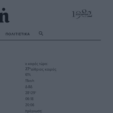
ΠΟΛΙΤΙΣΤΙΚΆ
o καιρός τώρα:
αίθριος καιρός
27
°
61
%
11
km/h
Δ-ΒΔ
28
29
°/
°
06:18
20:06
πρόγνωση: