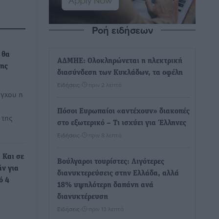
Ροή ειδήσεων
,
 θα
ΑΔΜΗΕ: Ολοκληρώνεται η ηλεκτρική
της
διασύνδεση των Κυκλάδων, τα οφέλη
Ειδήσεις
•
πριν 2 λεπτά
έγχου η
Πόσοι Ευρωπαίοι «αντέχουν» διακοπές
 της
στο εξωτερικό – Τι ισχύει για Έλληνες
Ειδήσεις
•
πριν 8 λεπτά
 Και σε
Βούλγαροι τουρίστες: Λιγότερες
άν για
διανυκτερεύσεις στην Ελλάδα, αλλά
ό 4
18% υψηλότερη δαπάνη ανά
διανυκτέρευση
α
Ειδήσεις
•
πριν 13 λεπτά