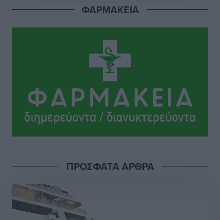
ΦΑΡΜΑΚΕΙΑ
Αθλητικά
•
πριν 5 ώρες
Το Yucatan Show έρχεται στη Ρόδο με τον Frankie
Lluc
Πολιτιστικά
•
πριν 6 ώρες
Σι Τζέι Χάρις: «Να πανηγυρίσουμε πολλές νίκες μαζί»
Αθλητικά
•
πριν 6 ώρες
Ροδήλιος: Ο απολογισμός από το Πανελλήνιο
Πρωτάθλημα Πίστας
Αθλητικά
•
πριν 6 ώρες
ΠΡΟΣΦΑΤΑ ΑΡΘΡΑ
Διαγόρας: Μετεγγραφικό ντεμαράζ
Αθλητικά
•
πριν 6 ώρες
Γ.Σ. Διαγόρας: Εντατική προετοιμασία και επιστροφή