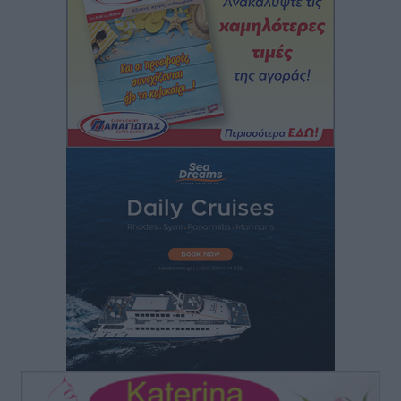
Δημόσιας Υγείας στη Νησιωτική Ελλάδα και στα
Νοσοκομεία της Γ΄ Ζώνης
Τοπικές Ειδήσεις
•
πριν 2 ώρες
Πάνθηρες: Ξεκίνησαν αισιόδοξοι για την παρθενική
“πτήση” τους
Αθλητικά
•
πριν 2 ώρες
Άρης Αρχαγγέλου: Στο πλευρό του άτυχου Ιάκωβου
Θωμά
Αθλητικά
•
πριν 2 ώρες
Φοίβος: Η μεγάλη επιστροφή του Μπρένο Σαλβατιέρα
Αθλητικά
•
πριν 2 ώρες
Κλεάνθης: Έτοιμες οι κάρτες διαρκείας της νέας
σεζόν
Αθλητικά
•
πριν 2 ώρες