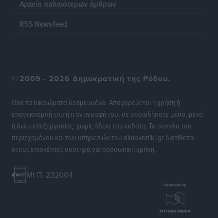
Αρχείο παλαιότερων άρθρων
Η επόμενη παγκόσμια δύναμη στα υδροπλάνα μπορεί
να είναι η Ελλάδα
RSS Newsfeed
Ειδήσεις
•
πριν 10 ώρες
Στη Σύμη η Φαίη Σκορδά επισκέφθηκε την Ιερά Μονή
του Πανορμίτη
©
2009 - 2026 Δημοκρατική της Ρόδου.
Τοπικές Ειδήσεις
•
πριν 10 ώρες
Όλα τα δικαιώματα δεσμευμένα. Απαγορεύεται η χρήση ή
Σερβία: Ανακάμπτουν οι τουριστικές ροές προς την
επανεκπομπή του ή η αντιγραφή του, σε οποιοδήποτε μέσο, μετά
Ελλάδα
ή άνευ επεξεργασίας, χωρίς άδεια του εκδότη. Το σύνολο του
Ειδήσεις
•
πριν 10 ώρες
περιεχομένου και των υπηρεσιών του dimokratiki.gr διατίθεται
στους επισκέπτες αυστηρά για προσωπική χρήση.
Διακοπές στην Κάρπαθο για τον Γιώργο Γεραπετρίτη
Τοπικές Ειδήσεις
•
πριν 10 ώρες
MHT: 232004
Ρόδος: Τραυματίστηκε 53χρονος ναυτικός
Τοπικές Ειδήσεις
•
πριν 10 ώρες