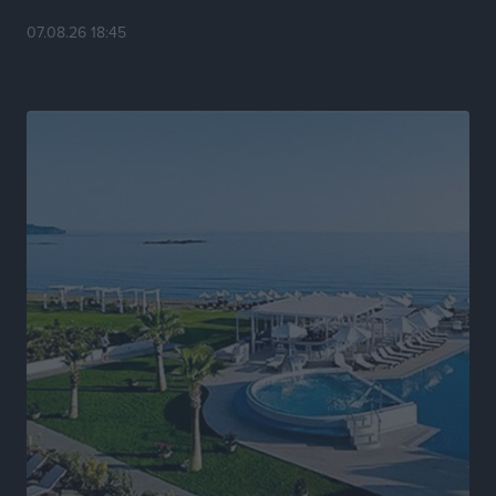
07.08.26 18:45
Νέα αεροσκάφη, drones, δασοκομάντος: Τι έχει
αλλάξει στην Πολιτική Προστασί
Ειδήσεις
•
πριν 6 ώρες
Άδωνις Γεωργιάδης στον RV: “Στο υπουργείο
εξετάζουμε την θεσμοθέτηση τρίτης κατηγορίας
κινήτρων, ειδικά για τα νοσοκομεία στα νησιά”
Τοπικές Ειδήσεις
•
πριν 6 ώρες
Θετικό κλίμα και κοινό όραμα για την ανάδειξη της
ιστορίας της Ρόδου στο Αεροδρόμιο «Διαγόρας»
Τοπικές Ειδήσεις
•
πριν 7 ώρες
Αντώνης Καμπουράκης: «Ένα σπουδαίο έργο
πολιτισμού για τη Ρόδο, που σχεδιάσαμε και
εξασφαλίσαμε τη χρηματοδότησή του, γίνεται
πραγματικότητα»