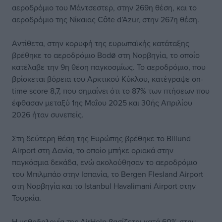
αεροδρόμιο του Μάντσεστερ, στην 269η θέση, και το
αεροδρόμιο της Νίκαιας Côte d’Azur, στην 267η θέση.
Αντίθετα, στην κορυφή της ευρωπαϊκής κατάταξης
βρέθηκε το αεροδρόμιο Bodø στη Νορβηγία, το οποίο
κατέλαβε την 9η θέση παγκοσμίως. Το αεροδρόμιο, που
βρίσκεται βόρεια του Αρκτικού Κύκλου, κατέγραψε on-
time score 8,7, που σημαίνει ότι το 87% των πτήσεων που
έφθασαν μεταξύ 1ης Μαΐου 2025 και 30ής Απριλίου
2026 ήταν συνεπείς.
Στη δεύτερη θέση της Ευρώπης βρέθηκε το Billund
Airport στη Δανία, το οποίο μπήκε οριακά στην
παγκόσμια δεκάδα, ενώ ακολούθησαν το αεροδρόμιο
του Μπιλμπάο στην Ισπανία, το Bergen Flesland Airport
στη Νορβηγία και το Istanbul Havalimani Airport στην
Τουρκία.
Η μεθοδολογία της AirHelp βασίζεται κατά 60% στην