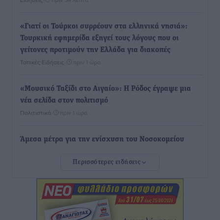
«Γιατί οι Τούρκοι συρρέουν στα ελληνικά νησιά»:
Τουρκική εφημερίδα εξηγεί τους λόγους που οι
γείτονες προτιμούν την Ελλάδα για διακοπές
Τοπικές Ειδήσεις
•
πριν 1 ώρα
«Μουσικό Ταξίδι στο Αιγαίο»: Η Ρόδος έγραψε μια
νέα σελίδα στον πολιτισμό
Πολιτιστικά
•
πριν 1 ώρα
Άμεσα μέτρα για την ενίσχυση του Νοσοκομείου
Ρόδου και αντιμετώπιση των ελλείψεων προσωπικού
Περισσότερες ειδήσεις
ανακοίνωσε ο Άδωνις Γεωργιάδης
Τοπικές Ειδήσεις
•
πριν 2 ώρες
Iατρικός Σύλλογος Ροδου προς Α. Γεωργιάδη:
Στρατηγικές Προτάσεις για την Ενίσχυση της