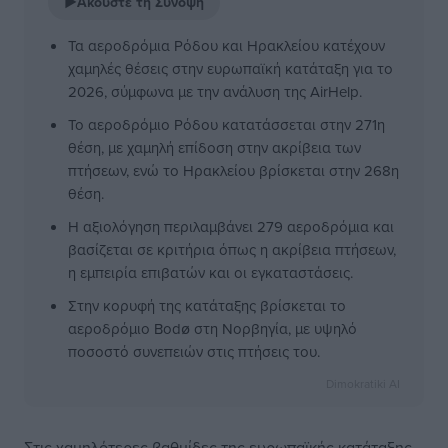
▶
Ακούστε τη Σύνοψη
Τα αεροδρόμια Ρόδου και Ηρακλείου κατέχουν
χαμηλές θέσεις στην ευρωπαϊκή κατάταξη για το
2026, σύμφωνα με την ανάλυση της AirHelp.
Το αεροδρόμιο Ρόδου κατατάσσεται στην 271η
θέση, με χαμηλή επίδοση στην ακρίβεια των
πτήσεων, ενώ το Ηρακλείου βρίσκεται στην 268η
θέση.
Η αξιολόγηση περιλαμβάνει 279 αεροδρόμια και
βασίζεται σε κριτήρια όπως η ακρίβεια πτήσεων,
η εμπειρία επιβατών και οι εγκαταστάσεις.
Στην κορυφή της κατάταξης βρίσκεται το
αεροδρόμιο Bodø στη Νορβηγία, με υψηλό
ποσοστό συνεπειών στις πτήσεις του.
Dimokratiki AI
Στις χαμηλότερες βαθμίδες της ευρωπαϊκής κατάταξης