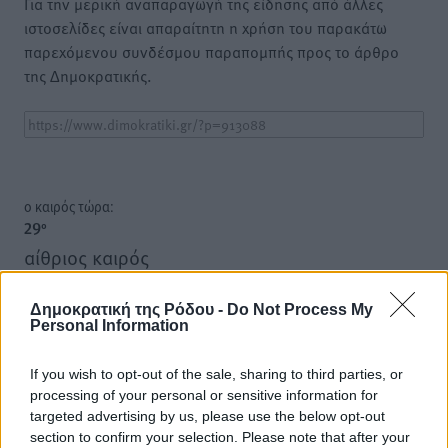
Για την μερική αναπαραγωγή της είδησης από άλλες
ιστοσελίδες είναι απαραίτητη η χρήση του παρακάτω
παρεχόμενου συνδέσμου παραπομπής προς το άρθρο
της Δημοκρατικής.
o καιρός τώρα:
29
°
αίθριος καιρός
81
%
16
km/h
Δημοκρατική της Ρόδου -
Do Not Process My
Personal Information
Δ-ΝΔ
27
28
°/
°
If you wish to opt-out of the sale, sharing to third parties, or
06:18
processing of your personal or sensitive information for
20:07
targeted advertising by us, please use the below opt-out
πρόγνωση:
section to confirm your selection. Please note that after your