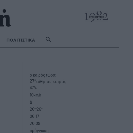
ΠΟΛΙΤΙΣΤΙΚΆ
o καιρός τώρα:
αίθριος καιρός
27
°
47
%
10
km/h
Δ
26
26
°/
°
06:17
20:08
πρόγνωση: