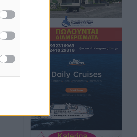
Hotels – Χατζηλαζάρου – Προχωρά
ο
καινούργιο ξενοδοχείο στην Κω
Τοπικές Ειδήσεις
•
πριν 5 ώρες
Αυτοκίνητο μπήκε παράνομα σε
μονόδρομο στο Μαστιχάρι –
Αναποδογύρισε όχημα με μητέρα και
5χρονο παιδί
Τοπικές Ειδήσεις
•
πριν 5 ώρες
“Η Ευρώπη αντιμετώπιζε το
προσφυγικό σαν ταινία τρόμου” – Η
συγκλονιστική μαρτυρία της Χαρούλας
Γιασιράνη στον RV για τα γεγονότα που
οδήγησαν στο Σύμφωνο της Λέρου
Τοπικές Ειδήσεις
•
πριν 5 ώρες
Συναυλία με τον Γιάννη Κότσιρα στις