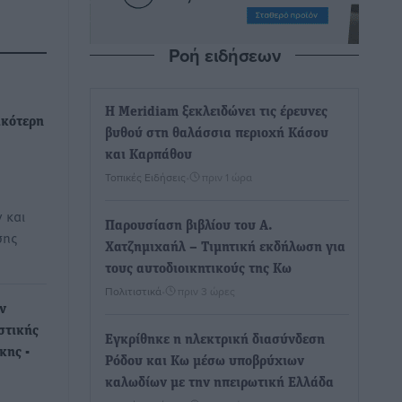
Ροή ειδήσεων
Η Meridiam ξεκλειδώνει τις έρευνες
ικότερη
βυθού στη θαλάσσια περιοχή Κάσου
και Καρπάθου
Τοπικές Ειδήσεις
•
πριν 1 ώρα
 και
Παρουσίαση βιβλίου του Α.
σης
Χατζημιχαήλ – Τιμητική εκδήλωση για
τους αυτοδιοικητικούς της Κω
Πολιτιστικά
•
πριν 3 ώρες
ν
στικής
Εγκρίθηκε η ηλεκτρική διασύνδεση
κης -
Ρόδου και Κω μέσω υποβρύχιων
καλωδίων με την ηπειρωτική Ελλάδα