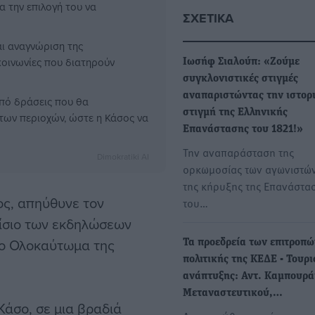
α την επιλογή του να
ΣΧΕΤΙΚΆ
αι αναγνώριση της
 κοινωνίες που διατηρούν
Ιωσήφ Σιαλούπ: «Ζούμε
συγκλονιστικές στιγμές
αναπαριστώντας την ιστορ
από δράσεις που θα
στιγμή της Ελληνικής
 των περιοχών, ώστε η Κάσος να
Επανάστασης του 1821!»
Την αναπαράσταση της
Dimokratiki AI
ορκωμοσίας των αγωνιστών
της κήρυξης της Επανάστα
ος, απηύθυνε τον
του…
ίσιο των εκδηλώσεων
 το Ολοκαύτωμα της
Τα προεδρεία των επιτροπώ
πολιτικής της ΚΕΔΕ - Τουρι
ανάπτυξης: Αντ. Καμπουρά
Μεταναστευτικού,…
άσο, σε μια βραδιά