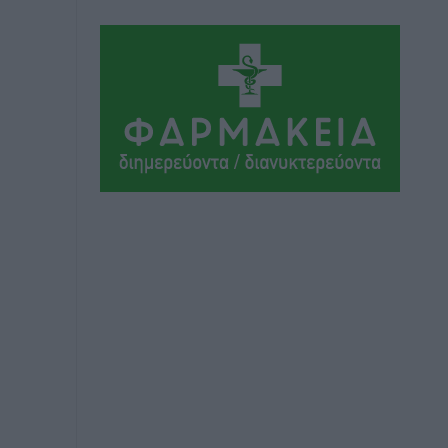
Αθλητικά
•
πριν 5 ώρες
Ιάλυσος Β’: Νωρίς νωρίς μπήκαν στα
βάσανα της προετοιμασίας
Αθλητικά
•
πριν 5 ώρες
Εθνικός Αρχίπολης: Μεγάλο βήμα
προόδου η ίδρυση Ακαδημίας
Αθλητικά
•
πριν 5 ώρες
Ιππότες: Με το βλέμμα στραμμένο στο
μέλλον
Αθλητικά
•
πριν 5 ώρες
ΠΑΜΕ ΣΤΟΙΧΗΜΑ: Περισσότερα από 95
εκατομμύρια ευρώ σε κέρδη μοίρασε
τον Ιούλιο
Αθλητικά
•
πριν 6 ώρες