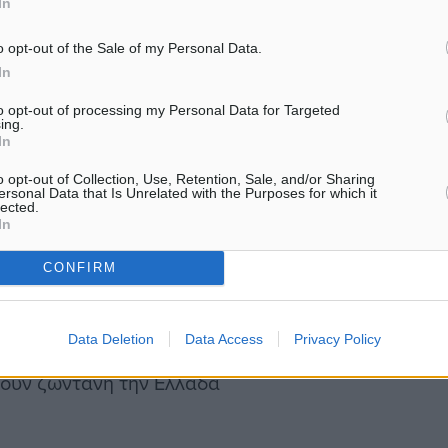
In
ιάστηκαν, εκδιώχθηκαν,
επέτειο της 25ης Μαρτίου 
αναπληρωτής…
o opt-out of the Sale of my Personal Data.
In
 η λήθη. Γεννήθηκε η
to opt-out of processing my Personal Data for Targeted
ing.
του τόπου.
In
o opt-out of Collection, Use, Retention, Sale, and/or Sharing
ersonal Data that Is Unrelated with the Purposes for which it
Κάσος έδωσε πολλά και
lected.
In
 βρέθηκε η βοήθεια που
CONFIRM
όμια. Ζητούμε δικαιοσύνη,
Data Deletion
Data Access
Privacy Policy
ικότητας και των
τούν ζωντανή την Ελλάδα