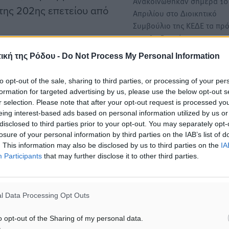
Ανακοινώθηκαν σήμερα 10
 της 202ης επετείου από
Απριλίου στο Διοικητικό
Συμβούλιο της ΚΕΔΕ τα πρ
που θα διοικήσουν…
 ένα ιστορικό γεγονός.
ική της Ρόδου -
Do Not Process My Personal Information
Tαξίδι με λύρα και δοξάρι 
στην ιστορία με σεβασμό
συνάντηση αφιερωμένη στ
to opt-out of the sale, sharing to third parties, or processing of your per
χρόνια από το ολοκαύτωμα
formation for targeted advertising by us, please use the below opt-out s
r selection. Please note that after your opt-out request is processed y
Κάσου στα Χανιά
eing interest-based ads based on personal information utilized by us or
μόνο μία πολεμική
Πρόκειται για μια διοργάν
disclosed to third parties prior to your opt-out. You may separately opt-
 και ηρωικές στιγμές της
σκοπεύει να μελετήσει και
losure of your personal information by third parties on the IAB’s list of
κατοχυρώσει στη…
. This information may also be disclosed by us to third parties on the
IA
Participants
that may further disclose it to other third parties.
Α. Ασπράκης: Ο Ευαγγελισ
 επέλεξε να σταθεί στην
Θεοτόκου και η έναρξη της
ος. Και το πλήρωσε
l Data Processing Opt Outs
Ελληνικής Επανάστασης εί
δύο λυτρωτικά γεγονότα,…
o opt-out of the Sharing of my personal data.
Στο μήνυμα του για την εθ