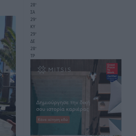
28
°
ΣΑ
29
°
ΚΥ
29
°
ΔΕ
28
°
ΤΡ