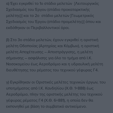
α) Έχει εγκριθεί το 1ο στάδιο μελετών [Λειτουργικός
Σχεδιασμός του Έργου (στάδιο προκαταρκτικής
μελέτης)] και το 2ο στάδιο μελετών [Γεωμετρικός
Σχεδιασμός του Έργου (στάδιο προμελέτης)] όπου και
εκδόθηκαν οι Περιβαλλοντικοί όροι.
β) Στο 3ο στάδιο μελετών, έχουν εγκριθεί η οριστική
μελέτη Οδοποιίας (Αρτηρίας και Κόμβων), η οριστική
μελέτη Αποχέτευσης – Αποστράγγισης, η μελέτη
σήμανσης – ασφάλισης για όλο το τμήμα από Ι.Κ.
Νοσοκομείου έως Αεροδρόμιο και η υδραυλική μελέτη
διευθέτησης του ρέματος του τεχνικού γέφυρας Γ4.
γ) Εγκρίθηκαν οι Οριστικές μελέτες τεχνικών έργων, του
υποτμήματος από Ι.Κ. Κανδηλίου (Χ.Θ. 1+888) έως
Αεροδρόμιο, πλην της οριστικής μελέτης του τεχνικού
γέφυρας ρέματος Γ4 (Χ.Θ. 6+881), η οποία δεν θα
εκπονηθεί με βάση το συμβατικό αντικείμενο.