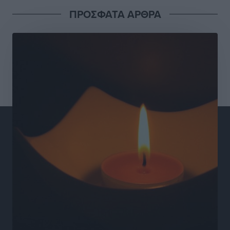
Γιάννης Βασιλάκης: «Η Πρωτοβάθμια Φροντίδα
ΠΡΟΣΦΑΤΑ ΑΡΘΡΑ
Υγείας πρέπει να φτάνει σε κάθε γωνιά – Ενισχύουμε
τις δομές, δεν τις αποδυναμώνουμε»
Συνεντεύξεις
•
πριν 9 ώρες
Ιδρυμα Ωνάση: Το όραμα πίσω από τα δύο νέα
σχολεία της Ρόδου
Συνεντεύξεις
•
πριν 9 ώρες
Μιχάλης Χουρδάκης: «Η χώρα χρειάζεται μια
αξιόπιστη εναλλακτική κυβερνητική πρόταση»
Συνεντεύξεις
•
πριν 9 ώρες
Σεβ. Μητροπολίτης Ρόδου κ. Κύριλλος: «Ο Αύγουστος
είναι ο μήνας της Παναγίας και η Θεία Λειτουργία η
καρδιά της ζωής της Εκκλησίας»
Συνεντεύξεις
•
πριν 9 ώρες