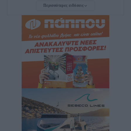
Περισσότερες ειδήσεις
Τουρνάς για φωτιές: «Κανένα περιθώριο
εφησυχασμού» – Σε πλήρη ετοιμότητα ο μηχανισμός
Ειδήσεις
•
πριν 6 ώρες
Καιρός: Επιμένουν οι υψηλές θερμοκρασίες – Ισχυρά
μελτέμια έως 9 μποφόρ, σε «Red Code» 6 περιοχές
Τοπικές Ειδήσεις
•
πριν 6 ώρες
Τα φοιτητικά ενοίκια «τινάζουν στον αέρα» τους
οικογενειακούς προϋπολογισμούς
Ειδήσεις
•
πριν 6 ώρες
Δύο νέοι ξενώνες παραδόθηκαν στις Ένοπλες
Δυνάμεις στη νήσο Ρω
Τοπικές Ειδήσεις
•
πριν 7 ώρες