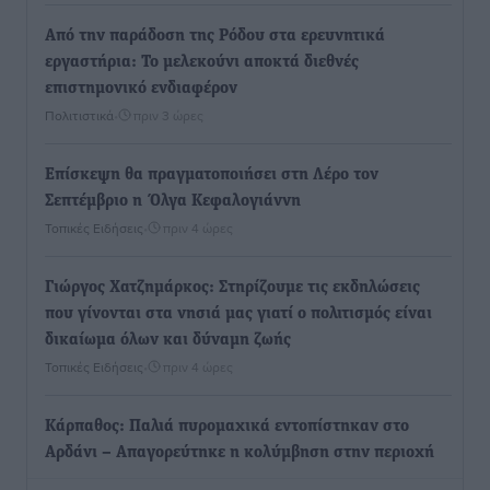
Από την παράδοση της Ρόδου στα ερευνητικά
εργαστήρια: Το μελεκούνι αποκτά διεθνές
επιστημονικό ενδιαφέρον
Πολιτιστικά
•
πριν 3 ώρες
Επίσκεψη θα πραγματοποιήσει στη Λέρο τον
Σεπτέμβριο η Όλγα Κεφαλογιάννη
Τοπικές Ειδήσεις
•
πριν 4 ώρες
Γιώργος Χατζημάρκος: Στηρίζουμε τις εκδηλώσεις
που γίνονται στα νησιά μας γιατί ο πολιτισμός είναι
δικαίωμα όλων και δύναμη ζωής
Τοπικές Ειδήσεις
•
πριν 4 ώρες
Κάρπαθος: Παλιά πυρομαχικά εντοπίστηκαν στο
Αρδάνι – Απαγορεύτηκε η κολύμβηση στην περιοχή
Τοπικές Ειδήσεις
•
πριν 5 ώρες