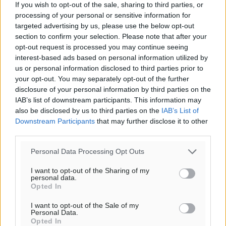
If you wish to opt-out of the sale, sharing to third parties, or
Β-ΒΔ
processing of your personal or sensitive information for
31
31
°/
°
targeted advertising by us, please use the below opt-out
06:19
section to confirm your selection. Please note that after your
20:05
opt-out request is processed you may continue seeing
interest-based ads based on personal information utilized by
πρόγνωση:
us or personal information disclosed to third parties prior to
32
°
your opt-out. You may separately opt-out of the further
ΔΕ
disclosure of your personal information by third parties on the
29
°
IAB’s list of downstream participants. This information may
ΤΡ
also be disclosed by us to third parties on the
IAB’s List of
28
°
Downstream Participants
that may further disclose it to other
ΤΕ
third parties.
29
°
Personal Data Processing Opt Outs
ΠΕ
I want to opt-out of the Sharing of my
personal data.
Opted In
I want to opt-out of the Sale of my
Personal Data.
Opted In