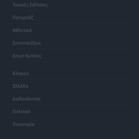
Τοπικές Ειδήσεις
Τοπικές Ειδήσεις
•
πριν 23 ώρες
Ρεπορτάζ
Ρόδος: «Βουλιάζει» από τουρίστες – Πάνω από 1 εκατ.
Αθλητικά
επιβάτες και 55 κρουαζιερόπλοια
Τοπικές Ειδήσεις
•
πριν 23 ώρες
Συνεντεύξεις
Δημο-Κρίσεις
Κόσμος
Ελλάδα
Δωδεκάνησα
Πολιτική
Οικονομία