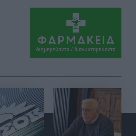
Νησιωτική Ελλάδα και στα
Νοσοκομεία της Γ΄ Ζώνης
Τοπικές Ειδήσεις
•
πριν 15 ώρες
Πάνθηρες: Ξεκίνησαν αισιόδοξοι για
την παρθενική “πτήση” τους
Αθλητικά
•
πριν 15 ώρες
Άρης Αρχαγγέλου: Στο πλευρό του
άτυχου Ιάκωβου Θωμά
Αθλητικά
•
πριν 15 ώρες
Φοίβος: Η μεγάλη επιστροφή του
Μπρένο Σαλβατιέρα
Αθλητικά
•
πριν 16 ώρες
Κλεάνθης: Έτοιμες οι κάρτες διαρκείας
της νέας σεζόν