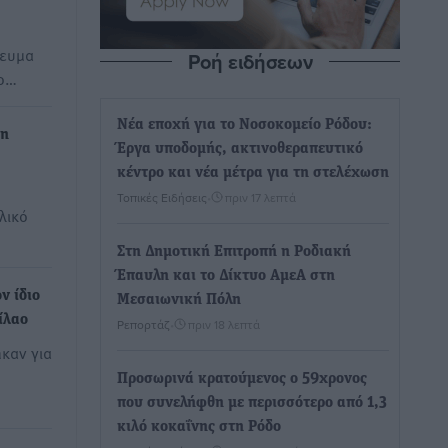
γευμα
Ροή ειδήσεων
νο…
Νέα εποχή για το Νοσοκομείο Ρόδου:
 η
Έργα υποδομής, ακτινοθεραπευτικό
κέντρο και νέα μέτρα για τη στελέχωση
Τοπικές Ειδήσεις
•
πριν 17 λεπτά
λικό
Στη Δημοτική Επιτροπή η Ροδιακή
Έπαυλη και το Δίκτυο ΑμεΑ στη
ν ίδιο
Μεσαιωνική Πόλη
ίλαο
Ρεπορτάζ
•
πριν 18 λεπτά
ηκαν για
Προσωρινά κρατούμενος ο 59χρονος
που συνελήφθη με περισσότερο από 1,3
κιλό κοκαΐνης στη Ρόδο