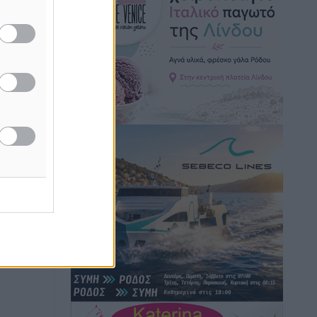
επιβάτες αναχωρούν από Πειραιά,
Ραφήνα και Λαύριο
Ειδήσεις
•
πριν 14 ώρες
Τι αλλάζει το χωροταξικό στις
ή της
τουριστικές επενδύσεις
ίδες
Τοπικές Ειδήσεις
•
πριν 14 ώρες
του
ΥΠΑΑΤ: 12,5 εκατ. ευρώ στις 13
ος το
Περιφέρειες για μέτρα βιοασφάλειας
Τοπικές Ειδήσεις
•
πριν 14 ώρες
Ποιοι φοιτητές μπορούν να λάβουν
ενίσχυση για στέγη έως 2.500 ευρώ
Ειδήσεις
•
πριν 14 ώρες
«Γιατί οι Τούρκοι συρρέουν στα