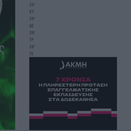
33
°
ΚΥ
29
°
ΔΕ
29
°
ΤΡ
28
°
ΤΕ