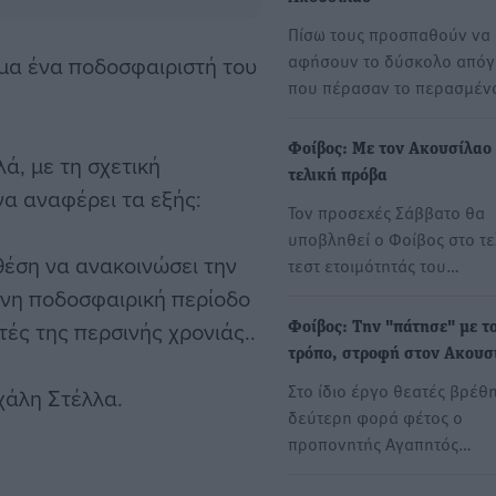
Πίσω τους προσπαθούν να
αφήσουν το δύσκολο από
όμα ένα ποδοσφαιριστή του
που πέρασαν το περασμέ
Φοίβος: Με τον Ακουσίλαο
ά, με τη σχετική
τελική πρόβα
α αναφέρει τα εξής:
Τον προσεχές Σάββατο θα
υποβληθεί ο Φοίβος στο τε
θέση να ανακοινώσει την
τεστ ετοιμότητάς του…
ενη ποδοσφαιρική περίοδο
ές της περσινής χρονιάς..
Φοίβος: Την "πάτησε" με το
τρόπο, στροφή στον Ακουσ
Στο ίδιο έργο θεατές βρέθ
χάλη Στέλλα.
δεύτερη φορά φέτος ο
προπονητής Αγαπητός…