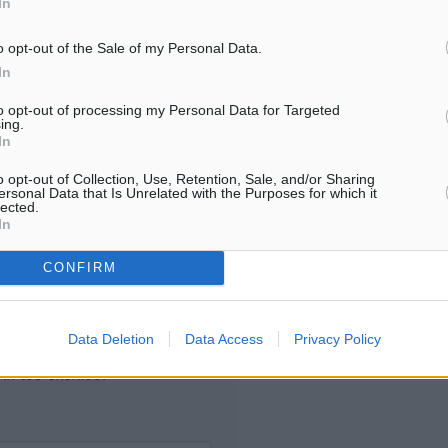
In
7.08.26 · 16:57
07.08.26 · 16:53
o opt-out of the Sale of my Personal Data.
In
Υπενθύμιση:
to opt-out of processing my Personal Data for Targeted
ing.
Για την μερική αναπαραγωγ
ή. Η Δημοκρατική δεν υιοθετεί
In
είδησης από άλλες ιστοσελ
υμε όποια σχόλια θεωρούμε
είναι απαραίτητη η χρήση 
o opt-out of Collection, Use, Retention, Sale, and/or Sharing
οίηση. Χρήστες που δεν τηρούν
ersonal Data that Is Unrelated with the Purposes for which it
παρακάτω παρεχόμενου
lected.
In
συνδέσμου παραπομπής πρ
άρθρο της Δημοκρατικής.
CONFIRM
Data Deletion
Data Access
Privacy Policy
λή του σχολίου.