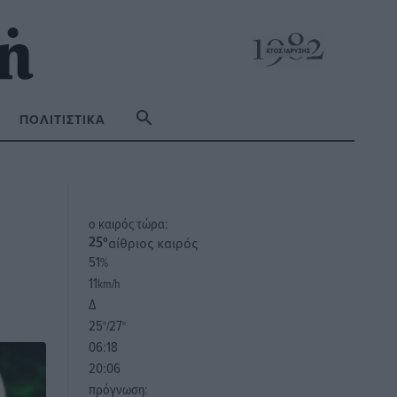
ΠΟΛΙΤΙΣΤΙΚΆ
o καιρός τώρα:
αίθριος καιρός
25
°
51
%
11
km/h
Δ
25
27
°/
°
06:18
20:06
πρόγνωση: