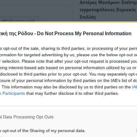
Αστέρας Μασάρων: Επέστρ
τερματοφύλακας Κυριακός
Στελλάς
#Ποδοσφαιρικά
Με έναν παλιό γνώριμό το
ική της Ρόδου -
Do Not Process My Personal Information
ενίσχυσε ο Αστέρας Μασάρ
νευραλγική θέση…
to opt-out of the sale, sharing to third parties, or processing of your per
ματα αναζήτησης
formation for targeted advertising by us, please use the below opt-out s
r selection. Please note that after your opt-out request is processed y
ε μας στο Google News ★ ↗
eing interest-based ads based on personal information utilized by us or
disclosed to third parties prior to your opt-out. You may separately opt-
ήστε
losure of your personal information by third parties on the IAB’s list of
. This information may also be disclosed by us to third parties on the
IA
Participants
that may further disclose it to other third parties.
ΙΑΒΑΣΕ ΕΠΙΣΗΣ
l Data Processing Opt Outs
ΑΘΛΗΤΙΚΆ
ΑΘΛΗΤΙΚΆ
Άρης Αρχαγγέλου: Στο πλευρό
Φοίβος: Η μεγάλη επιστρ
o opt-out of the Sharing of my personal data.
του άτυχου Ιάκωβου Θωμά
Μπρένο Σαλβατιέρα