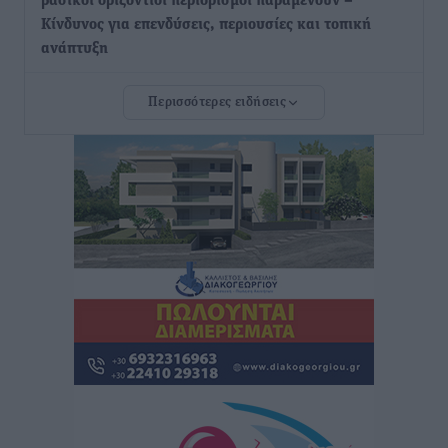
βασικοί οριζόντιοι περιορισμοί παραμένουν –
Κίνδυνος για επενδύσεις, περιουσίες και τοπική
ανάπτυξη
Τοπικές Ειδήσεις
•
πριν 3 ώρες
Περισσότερες ειδήσεις
Ευ. Τουρνάς: Απέναντι σε ακραία καιρικά φαινόμενα
δεν υπάρχουν περιθώρια εφησυχασμού
Ειδήσεις
•
πριν 3 ώρες
Στον Άγιο Νικόλαο Χάλκης ανοίγει ξανά το
ανανεωμένο εκκλησιαστικό μουσείο από τη Λέσχη
Lions Χάλκης
Τοπικές Ειδήσεις
•
πριν 3 ώρες
Ρόδος: «Βουλιάζει» από τουρίστες – Πάνω από 1 εκατ.
επιβάτες και 55 κρουαζιερόπλοια
Τοπικές Ειδήσεις
•
πριν 3 ώρες