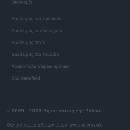
Οικονομία
Δεκατέσσερα ονόματα στο τραπέζι για το ψηφοδέλτιο
του ΠΑΣΟΚ στα Δωδεκάνησα
Βρείτε μας στο Facebook
Τοπικές Ειδήσεις
•
πριν 13 ώρες
Βρείτε μας στο Instagram
Πιλοτικό πρόγραμμα για την αντιμετώπιση του
Βρείτε μας στο X
λαγοκέφαλου σε Νότιο Αιγαίο και Κρήτη
Τοπικές Ειδήσεις
•
πριν 13 ώρες
Βρείτε μας στο Youtube
Αρχείο παλαιότερων άρθρων
Οι θαυματουργές Παναγίες της Δωδεκανήσου: Τα
προσωνύμια και οι θρύλοι
RSS Newsfeed
Ρεπορτάζ
•
πριν 13 ώρες
©
2009 - 2026 Δημοκρατική της Ρόδου.
Όλα τα δικαιώματα δεσμευμένα. Απαγορεύεται η χρήση ή