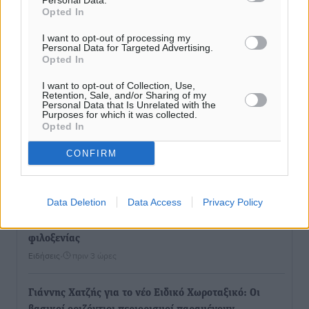
Personal Data.
αγάπης για τα παιδιά
Opted In
Τοπικές Ειδήσεις
•
πριν 2 ώρες
I want to opt-out of processing my
Personal Data for Targeted Advertising.
Opted In
Τουρισμός: Με θετικό πρόσημο έως τώρα η χρονιά,
παρά τα σκαμπανεβάσματα
I want to opt-out of Collection, Use,
Retention, Sale, and/or Sharing of my
Ειδήσεις
•
πριν 3 ώρες
Personal Data that Is Unrelated with the
Purposes for which it was collected.
Opted In
Χαρ. Ναβροζίδης στον RV «Σε τρία χρόνια θα είμαστε
η πιο ψηφιακή Περιφέρεια της χώρας» Δημοπρατείται
CONFIRM
το έργο ψηφιακού μετασχηματισμού
Τοπικές Ειδήσεις
•
πριν 3 ώρες
Data Deletion
Data Access
Privacy Policy
Airbnb vs ξενοδοχεία – Πώς αλλάζει ο χάρτης της
φιλοξενίας
Ειδήσεις
•
πριν 3 ώρες
Γιάννης Χατζής για το νέο Ειδικό Χωροταξικό: Οι