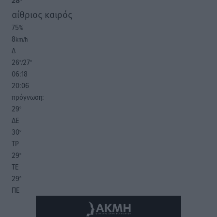
28
°
αίθριος καιρός
75
%
8
km/h
Δ
26
27
°/
°
06:18
20:06
πρόγνωση:
29
°
ΔΕ
30
°
ΤΡ
29
°
ΤΕ
29
°
ΠΕ