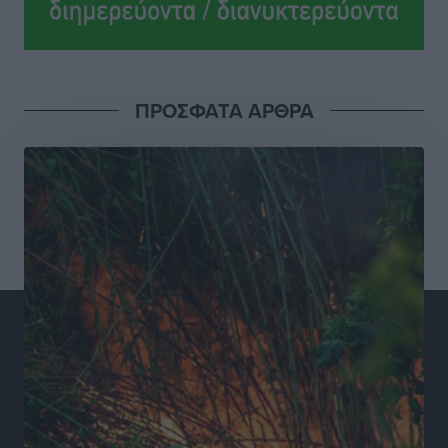
Σούπερ μάρκετ: Διευρύνεται η εθνική πρωτοβουλία
για τις τιμές – Eρχονται νέες συμμετοχές εταιρειών
Ειδήσεις
•
πριν 10 ώρες
ΠΡΟΣΦΑΤΑ ΑΡΘΡΑ
Συνελήφθησαν έξι άτομα για ηχορύπανση από
καταστήματα στο Νότιο Αιγαίο
Τοπικές Ειδήσεις
•
πριν 10 ώρες
15 Αυγούστου 2026: Πώς θα πληρωθούν όσοι
εργαστούν την αργία – Τι ισχύει για πενθήμερο,
εξαήμερο και άδειες
Ειδήσεις
•
πριν 10 ώρες
Πλούσιο πολιτιστικό πρόγραμμα τον Αύγουστο από
τον Δήμο Ρόδου
Πολιτιστικά
•
πριν 10 ώρες