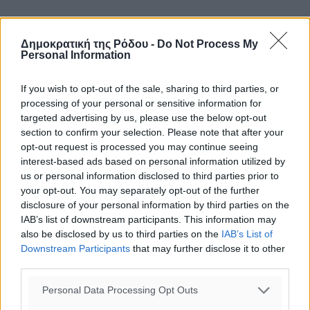
ΡΕΠΟΡΤΆΖ
Η υπογεννητικότητα βάζει λουκέτο σε 11 σχολεία
Δημοκρατική της Ρόδου -
Do Not Process My
Πρωτοβάθμιας στα Δωδεκάνησα
Personal Information
09.08.26 · 08:07
If you wish to opt-out of the sale, sharing to third parties, or
ΡΕΠΟΡΤΆΖ
processing of your personal or sensitive information for
Κ. Σπανός: Παρά την αυξημένη τουριστική κίνηση, η
αγορά της Ρόδου κινείται κάτω από τις προσδοκίες
targeted advertising by us, please use the below opt-out
09.08.26 · 08:05
section to confirm your selection. Please note that after your
opt-out request is processed you may continue seeing
ΡΕΠΟΡΤΆΖ
interest-based ads based on personal information utilized by
Στη Δημοτική Επιτροπή η Ροδιακή Έπαυλη και το
us or personal information disclosed to third parties prior to
Δίκτυο ΑμεΑ στη Μεσαιωνική Πόλη
your opt-out. You may separately opt-out of the further
08.08.26 · 08:07
disclosure of your personal information by third parties on the
IAB’s list of downstream participants. This information may
Σχολιασμός Άρθρου
also be disclosed by us to third parties on the
IAB’s List of
Downstream Participants
that may further disclose it to other
third parties.
Τα σχόλια εκφράζουν αποκλειστικά τον εκάστοτε
σχολιαστή. Η Δημοκρατική δεν υιοθετεί αυτές τις
Personal Data Processing Opt Outs
απόψεις. Διατηρούμε το δικαίωμα να διαγράψουμε όποια