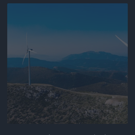
Χαράλαμπος Χριστοδούλου: «Το μόνο παιχνίδι που
υπάρχει, είναι το επόμενο»
Αθλητικά
•
πριν 9 ώρες
Κράτησε Χατζηγιακουμή η Α.Ε. Δικαίου
Αθλητικά
•
πριν 9 ώρες
Ιπποκράτης: Ανακοίνωσε την Cvetanka Dimova
Αθλητικά
•
πριν 9 ώρες
Διαγόρας: Ανανέωσαν Φράγκος και Ζάρας, τέλος ο
Μιχαλάκης
Αθλητικά
•
πριν 9 ώρες
Α.Σ. Ρόδος: «Ελάφι» ο Γιώργος Καμπούρης
Αθλητικά
•
πριν 9 ώρες