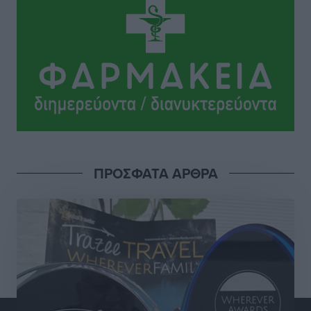
Αστέρας Μασάρων: Επανεκκίνηση με νέα διοίκηση
και υψηλούς στόχους
Αθλητικά
•
πριν 7 ώρες
Πάνθηρες: Άλλες δύο προσθήκες στα σκαριά
Αθλητικά
•
πριν 7 ώρες
Ιάλυσος: Πλάι στην ομάδα, υπάρχει και το ταμείο
ΠΡΟΣΦΑΤΑ ΑΡΘΡΑ
Αθλητικά
•
πριν 7 ώρες
Σχολείο – Πρέσβης του Ευρωπαϊκού Κοινοβουλίου
αναδείχθηκε το 1ο ΓΕΛ Ρόδου – Βενετόκλειο με
βαθμολογία 100 στα 100
Τοπικές Ειδήσεις
•
πριν 7 ώρες
Ελπίδα Πεταλούδων: Ανακοίνωσε τον Νίκο Μιχαλάκη