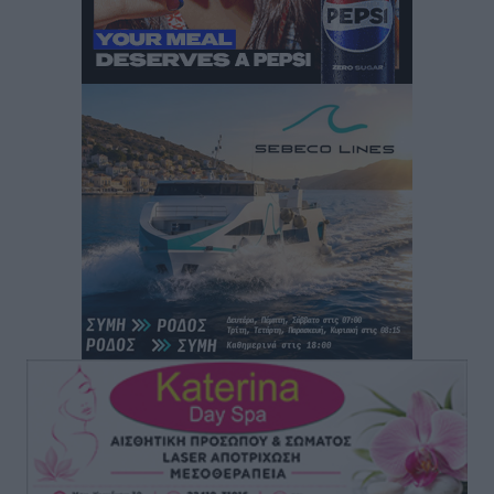
Πέθανε ο σπουδαίος διανοούμενος, Στέλιος Ράμφος σε
ηλικία 87 ετών
Ειδήσεις
•
πριν 5 ώρες
Γιάννης Παππάς: «Σημαντική ανάσα για τις
επιχειρήσεις η παράταση του “Εξοικονομώ –
Επιχειρώ”»
Τοπικές Ειδήσεις
•
πριν 5 ώρες
Έκτακτη δια περιφοράς συνεδρίαση του Δημοτικού
Συμβουλίου Ρόδου αύριο
Τοπικές Ειδήσεις
•
πριν 5 ώρες
Βασίλης Α. Υψηλάντης από Καστελλόριζο και Ρω: «Η
παρουσία μου στο Καστελλόριζο και τη Ρω αποτελεί
χρέος, τιμή και ανανέωση της δέσμευσής μου