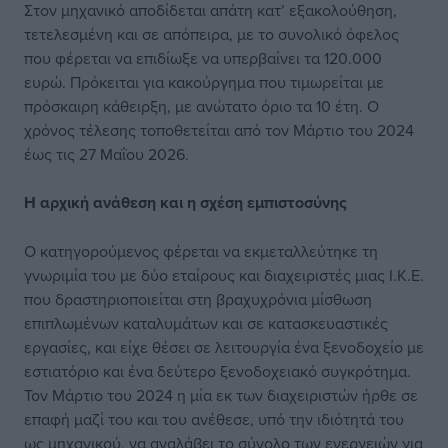
Στον μηχανικό αποδίδεται απάτη κατ’ εξακολούθηση,
τετελεσμένη και σε απόπειρα, με το συνολικό όφελος
που φέρεται να επιδίωξε να υπερβαίνει τα 120.000
ευρώ. Πρόκειται για κακούργημα που τιμωρείται με
πρόσκαιρη κάθειρξη, με ανώτατο όριο τα 10 έτη. Ο
χρόνος τέλεσης τοποθετείται από τον Μάρτιο του 2024
έως τις 27 Μαΐου 2026.
Η αρχική ανάθεση και
η σχέση εμπιστοσύνης
Ο κατηγορούμενος φέρεται να εκμεταλλεύτηκε τη
γνωριμία του με δύο εταίρους και διαχειριστές μιας Ι.Κ.Ε.
που δραστηριοποιείται στη βραχυχρόνια μίσθωση
επιπλωμένων καταλυμάτων και σε κατασκευαστικές
εργασίες, και είχε θέσει σε λειτουργία ένα ξενοδοχείο με
εστιατόριο και ένα δεύτερο ξενοδοχειακό συγκρότημα.
Τον Μάρτιο του 2024 η μία εκ των διαχειριστών ήρθε σε
επαφή μαζί του και του ανέθεσε, υπό την ιδιότητά του
ως μηχανικού, να αναλάβει το σύνολο των ενεργειών για