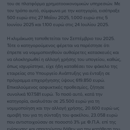
του σε πλατφόρμα χρηματοοικονομικών υπηρεσιών. Με
τον τρόπο αυτό, σύμφωνα με την κατηγορία, εισέπραξε
500 ευρώ στις 27 Μαΐου 2025, 1.000 ευρώ στις 5
Ιουνίου 2025 και 1.100 ευρώ στις 24 Ιουλίου 2025.
Η κλιμάκωση τοποθετείται τον Σεπτέμβριο του 2025.
Τότε ο κατηγορούμενος φέρεται να παρέστησε ότι
έπρεπε να νομιμοποιηθούν αυθαίρετες κατασκευές και
να ολοκληρωθεί η αλλαγή χρήσης του υπογείου, καθώς,
όπως ισχυρίστηκε, είχε ήδη καταθέσει τον φάκελο της
εταιρείας στο Υπουργείο Ανάπτυξης για ένταξη σε
πρόγραμμα επιχορήγησης ύψους 619.850 ευρώ.
Επικαλούμενος ασφυκτικές προθεσμίες, ζήτησε
συνολικά 107.581 ευρώ. Το ποσό αυτό, κατά την
κατηγορία, αναλυόταν σε 25.500 ευρώ για τη
νομιμοποίηση και την αλλαγή χρήσης, 20.600 ευρώ ως
αμοιβή του για τη σύνταξη του φακέλου, 23.058 ευρώ
που αντιστοιχούσαν σε ποσοστό 3% με Φ.Π.Α. επί της
ενίσχυσης και απαιτούνταν δήθεν για την κατάθεση του