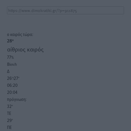
o καιρός τώρα:
28
°
αίθριος καιρός
77
%
8
km/h
Δ
26
27
°/
°
06:20
20:04
πρόγνωση:
32
°
ΤΕ
29
°
ΠΕ