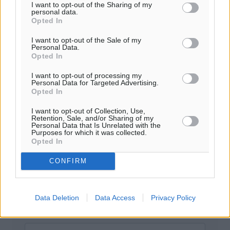
I want to opt-out of the Sharing of my
σχόλια θεωρούμε προσβλητικά ή περιέχουν ύβρεις, χωρίς
personal data.
καμμία προειδοποίηση. Χρήστες που δεν τηρούν τους
Opted In
όρους χρήσης αποκλείονται.
I want to opt-out of the Sale of my
Personal Data.
Opted In
Προσθέστε ένα σχόλιο
I want to opt-out of processing my
Personal Data for Targeted Advertising.
Opted In
Το E-mail δεν θα δημοσιευτεί.
I want to opt-out of Collection, Use,
Πρέπει να συμπληρωθούν όλα τα πεδία για την
Retention, Sale, and/or Sharing of my
Personal Data that Is Unrelated with the
υποβολή του σχολίου.
Purposes for which it was collected.
Opted In
Όνοματεπώνυμο
Email
CONFIRM
Data Deletion
Data Access
Privacy Policy
Φύλαξε τα στοιχεία μου για την επόμενη φορά.