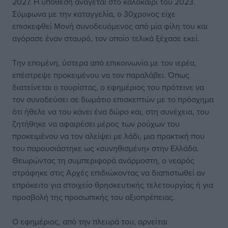
2027. Η υπόθεση ανάγεται στο καλοκαίρι του 2023.
Σύμφωνα με την καταγγελία, ο 30χρονος είχε
επισκεφθεί Μονή συνοδευόμενος από μία φίλη του και
αγόρασε έναν σταυρό, τον οποίο τελικά ξέχασε εκεί.
Την επομένη, ύστερα από επικοινωνία με τον ιερέα,
επέστρεψε προκειμένου να τον παραλάβει. Όπως
διατείνεται ο τουρίστας, ο εφημέριος του πρότεινε να
τον συνοδεύσει σε δωμάτιο επισκεπτών με το πρόσχημα
ότι ήθελε να του κάνει ένα δώρο και, στη συνέχεια, του
ζητήθηκε να αφαιρέσει μέρος των ρούχων του
προκειμένου να τον αλείψει με λάδι, μια πρακτική που
του παρουσιάστηκε ως «συνηθισμένη» στην Ελλάδα.
Θεωρώντας τη συμπεριφορά ανάρμοστη, ο νεαρός
στράφηκε στις Αρχές επιδιώκοντας να διαπιστωθεί αν
επρόκειτο για στοιχείο θρησκευτικής τελετουργίας ή για
προσβολή της προσωπικής του αξιοπρέπειας.
Ο εφημέριος, από την πλευρά του, αρνείται