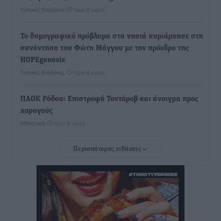
Τοπικές Ειδήσεις
•
πριν 8 ώρες
To δημογραφικό πρόβλημα στα νησιά κυριάρχησε στη
συνάντηση του Φώτη Μάγγου με τον πρόεδρο της
HOPEgenesis
Τοπικές Ειδήσεις
•
πριν 8 ώρες
ΠΑΟΚ Ρόδου: Επιστροφή Τοντόροβ και άνοιγμα προς
χορηγούς
Αθλητικά
•
πριν 8 ώρες
Περισσότερες ειδήσεις
Rhodes Beyond Summer – Εκεί που το καλοκαίρι
είναι μόνο η αρχή
Τοπικές Ειδήσεις
•
πριν 8 ώρες
Κικίλιας: Μειώθηκαν κατά 34% οι μεταναστευτικές
ροές στα θαλάσσια σύνορα