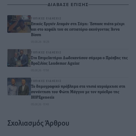
ΔΙΑΒΑΣΕ ΕΠΙΣΗΣ
ΤΟΠΙΚΈΣ ΕΙΔΉΣΕΙΣ
Επικός Εργκίν Αταμάν στη Σύμη: Έσπασε πιάτα μέχρι
και στο κεφάλι του σε εστιατόριο ακούγοντας Άννα
Βίσση
05.08.26 · 18:28
ΤΟΠΙΚΈΣ ΕΙΔΉΣΕΙΣ
Στο Επιμελητήριο Δωδεκανήσου σήμερα ο Πρέσβης της
Βραζιλίας Laudemar Aguiar
05.08.26 · 17:58
ΤΟΠΙΚΈΣ ΕΙΔΉΣΕΙΣ
To δημογραφικό πρόβλημα στα νησιά κυριάρχησε στη
συνάντηση του Φώτη Μάγγου με τον πρόεδρο της
HOPEgenesis
05.08.26 · 17:48
Σχολιασμός Άρθρου