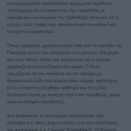
κατηγορηματικά οποιαδήποτε ανάρμοστη πρόθεση.
Υποστηρίζει ότι ο επισκέπτης είχε προσέλθει με
ενδιαφέρον να γνωρίσει την Ορθόδοξη πίστη και ότι η
μεταξύ τους επαφή είχε αποκλειστικά πνευματικό και
κατηχητικό χαρακτήρα.
Όπως αναφέρει, χρησιμοποίησε λάδι από το καντήλι της
Παναγίας για να τον σταυρώσει στο μέτωπο, στα χέρια
και στην πλάτη, οπότε και διαπίστωσε ότι ο νεαρός
εμφάνιζε έντονα εκζέματα στο σώμα. Ο ίδιος
ισχυρίζεται ότι του πρότεινε να τον αλείψει με
θεραπευτικό λάδι στα σημεία όπου υπήρχε ερεθισμός,
ότι ο επισκέπτης δέχθηκε πρόθυμα και ότι η όλη
διαδικασία έγινε με ανοιχτή πόρτα και παράθυρο, χωρίς
κανένα στοιχείο προσβολής.
Στη διαδικασία, τη συνηγορία υπεράσπισης έχει
αναλάβει ο κ. Άκης Δημητριάδης, ενώ την υποστήριξη
της κατηγορίας ο κ. Γιώργος Λαμπαδάκης. Η δεύτερη