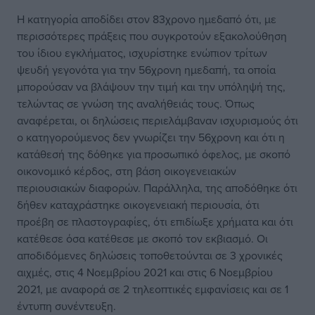
Η κατηγορία αποδίδει στον 83χρονο ημεδαπό ότι, με
περισσότερες πράξεις που συγκροτούν εξακολούθηση
του ίδιου εγκλήματος, ισχυρίστηκε ενώπιον τρίτων
ψευδή γεγονότα για την 56χρονη ημεδαπή, τα οποία
μπορούσαν να βλάψουν την τιμή και την υπόληψή της,
τελώντας σε γνώση της αναλήθειάς τους. Όπως
αναφέρεται, οι δηλώσεις περιελάμβαναν ισχυρισμούς ότι
ο κατηγορούμενος δεν γνωρίζει την 56χρονη και ότι η
κατάθεσή της δόθηκε για προσωπικό όφελος, με σκοπό
οικονομικό κέρδος, στη βάση οικογενειακών
περιουσιακών διαφορών. Παράλληλα, της αποδόθηκε ότι
δήθεν καταχράστηκε οικογενειακή περιουσία, ότι
προέβη σε πλαστογραφίες, ότι επιδίωξε χρήματα και ότι
κατέθεσε όσα κατέθεσε με σκοπό τον εκβιασμό. Οι
αποδιδόμενες δηλώσεις τοποθετούνται σε 3 χρονικές
αιχμές, στις 4 Νοεμβρίου 2021 και στις 6 Νοεμβρίου
2021, με αναφορά σε 2 τηλεοπτικές εμφανίσεις και σε 1
έντυπη συνέντευξη.