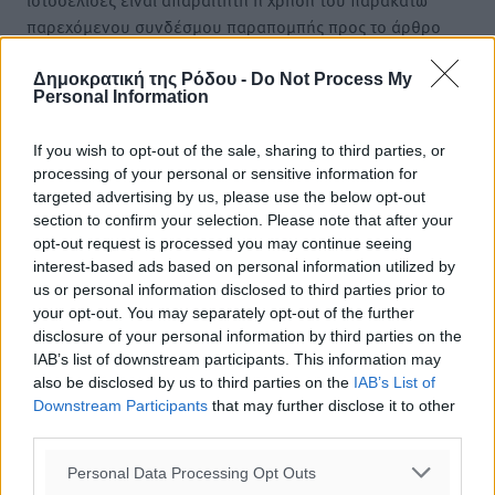
παρεχόμενου συνδέσμου παραπομπής προς το άρθρο
της Δημοκρατικής.
Δημοκρατική της Ρόδου -
Do Not Process My
Personal Information
If you wish to opt-out of the sale, sharing to third parties, or
processing of your personal or sensitive information for
o καιρός τώρα:
targeted advertising by us, please use the below opt-out
section to confirm your selection. Please note that after your
26
°
opt-out request is processed you may continue seeing
αίθριος καιρός
interest-based ads based on personal information utilized by
70
%
us or personal information disclosed to third parties prior to
14
km/h
your opt-out. You may separately opt-out of the further
ΒΔ
disclosure of your personal information by third parties on the
27
IAB’s list of downstream participants. This information may
28
°/
°
also be disclosed by us to third parties on the
IAB’s List of
06:17
Downstream Participants
that may further disclose it to other
20:08
third parties.
πρόγνωση:
28
°
Personal Data Processing Opt Outs