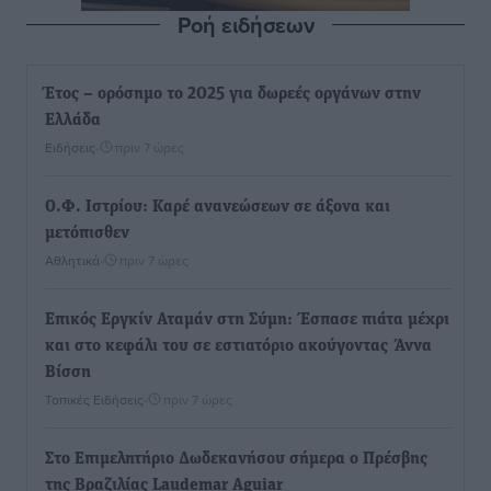
Ροή ειδήσεων
Έτος – ορόσημο το 2025 για δωρεές οργάνων στην
Ελλάδα
Ειδήσεις
•
πριν 7 ώρες
Ο.Φ. Ιστρίου: Καρέ ανανεώσεων σε άξονα και
μετόπισθεν
Αθλητικά
•
πριν 7 ώρες
Επικός Εργκίν Αταμάν στη Σύμη: Έσπασε πιάτα μέχρι
και στο κεφάλι του σε εστιατόριο ακούγοντας Άννα
Βίσση
Τοπικές Ειδήσεις
•
πριν 7 ώρες
Στο Επιμελητήριο Δωδεκανήσου σήμερα ο Πρέσβης
της Βραζιλίας Laudemar Aguiar