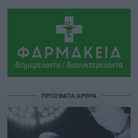
Ιάλυσος: Ένας Οικονομίδης στο… Οικονομίδειο!
Αθλητικά
•
πριν 9 ώρες
Ηρακλής Μαριτσών: “Πρώτη” με δύο ακόμα
παρόντες, πάει κανονικά στον Σωτήρα
Αθλητικά
•
πριν 9 ώρες
Ανατροπές στη Δημοτική Επιτροπή Ρόδου μετά την
ανεξαρτητοποίηση του Μιχαήλ Κορδίνα
Τοπικές Ειδήσεις
•
πριν 9 ώρες
Απόλλωνας Καλυθιών: Πιστός στρατιώτης του ο
ΠΡΟΣΦΑΤΑ ΑΡΘΡΑ
Σουηδός του!
Αθλητικά
•
πριν 9 ώρες
Χατζηβασιλείου: Προτεραιότητα της ΕΕ η προστασία
των εξωτερικών συνόρων
Ειδήσεις
•
πριν 10 ώρες