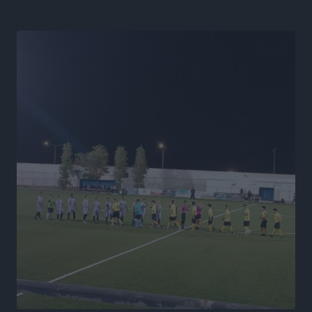
Τοπικές Ειδήσεις
•
πριν 12 ώρες
Α.Σ. Ρόδος: Κάλεσμα στον κόσμο στην σημερινή…
πρώτη
Αθλητικά
•
πριν 12 ώρες
Βαγγέλης Χοσάδας: «Στόχος είναι πάντα ο
πρωταθλητισμός»
Αθλητικά
•
πριν 12 ώρες
Σύλληψη 43χρονης για εμπορία και έκθεση ανηλίκου
σε κίνδυνο στη Ρόδο
Τοπικές Ειδήσεις
•
πριν 12 ώρες
Τεχνικός διευθυντής των ακαδημιών του Διαγόρα ο
Κώστας Μητσού
Αθλητικά
•
πριν 12 ώρες