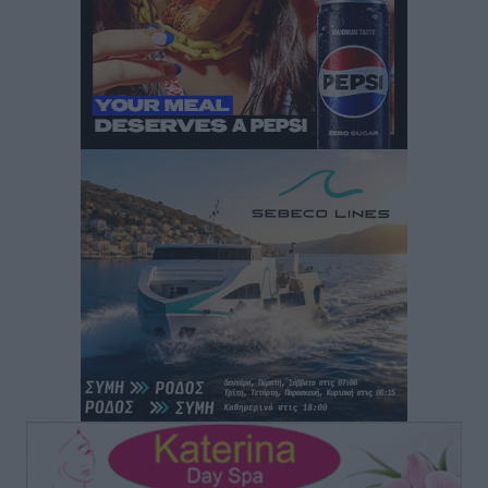
Ειδήσεις
•
πριν 8 ώρες
Κως: Γερμανός τουρίστας κέρδισε αποζημίωση 900
ευρώ επειδή δεν βρήκε ξαπλώστρες στις
οικογενειακές διακοπές του
Τοπικές Ειδήσεις
•
πριν 8 ώρες
Ο γεωεντοπισμός μέσω 112 «έσωσε» Δανό περιπατητή
στη Ρόδο
Τοπικές Ειδήσεις
•
πριν 8 ώρες
Σύμη: Ανασύρθηκε σορός άνδρα – Εξετάζεται αν είναι
ο 8ος Γερμανός που αγνοούνταν μετά την παράσυρσή
ιστιοφόρου
Τοπικές Ειδήσεις
•
πριν 8 ώρες
Ερώτηση στην Ευρωπαϊκή Επιτροπή για τις
αλλεπάλληλες πυρκαγιές που ξεσπούν από μονάδες