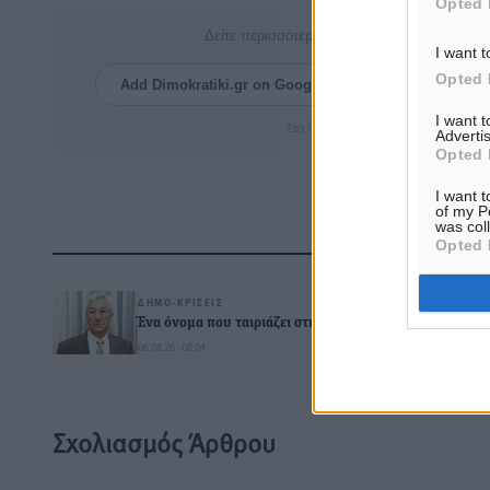
Opted 
Δείτε περισσότερα άρθρα μας στα αποτελέσ
I want t
Opted 
Add Dimokratiki.gr on Google ↗
Ακολουθήστ
I want 
Στο Google News πατήστε ★ Ακολουθ
Advertis
Opted 
I want t
of my P
was col
Opted 
Δ
ΔΗΜΟ-ΚΡΊΣΕΙΣ
Ένα όνομα που ταιριάζει στην Ρόδο
06.08.26 · 08:04
0
Σχολιασμός Άρθρου