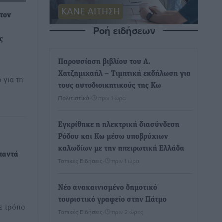
 τον
Ροή ειδήσεων
ς
Παρουσίαση βιβλίου του Α.
Χατζημιχαήλ – Τιμητική εκδήλωση για
 για τη
τους αυτοδιοικητικούς της Κω
Πολιτιστικά
•
πριν 1 ώρα
Εγκρίθηκε η ηλεκτρική διασύνδεση
Ρόδου και Κω μέσω υποβρύχιων
καλωδίων με την ηπειρωτική Ελλάδα
παντά
Τοπικές Ειδήσεις
•
πριν 1 ώρα
Νέο ανακαινισμένο δημοτικό
τουριστικό γραφείο στην Πάτμο
με τρόπο
Τοπικές Ειδήσεις
•
πριν 2 ώρες