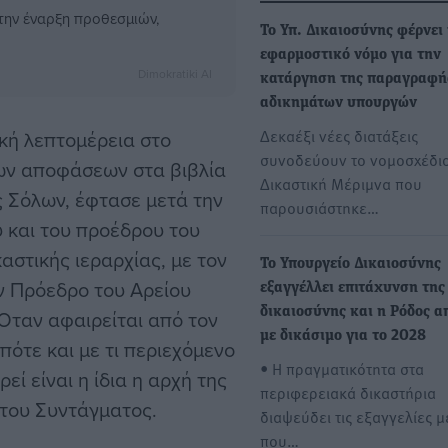
την έναρξη προθεσμιών,
Το Υπ. Δικαιοσύνης φέρνει
εφαρμοστικό νόμο για την
Dimokratiki AI
κατάργηση της παραγραφή
αδικημάτων υπουργών
Δεκαέξι νέες διατάξεις
κή λεπτομέρεια στο
συνοδεύουν το νομοσχέδιο
ων αποφάσεων στα βιβλία
Δικαστική Μέριμνα που
 Σόλων, έφτασε μετά την
παρουσιάστηκε…
 και του προέδρου του
αστικής ιεραρχίας, με τον
Το Υπουργείο Δικαιοσύνης
ν Πρόεδρο του Αρείου
εξαγγέλλει επιτάχυνση της
δικαιοσύνης και η Ρόδος α
 Όταν αφαιρείται από τον
με δικάσιμο για το 2028
πότε και με τι περιεχόμενο
• Η πραγματικότητα στα
ί είναι η ίδια η αρχή της
περιφερειακά δικαστήρια
 του Συντάγματος.
διαψεύδει τις εξαγγελίες 
που…