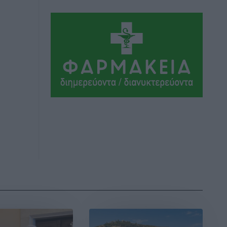
Εθνικός Αρχίπολης: Μεγάλο βήμα
προόδου η ίδρυση Ακαδημίας
Αθλητικά
•
πριν 4 ώρες
Ιππότες: Με το βλέμμα στραμμένο στο
μέλλον
Αθλητικά
•
πριν 4 ώρες
ΠΑΜΕ ΣΤΟΙΧΗΜΑ: Περισσότερα από 95
εκατομμύρια ευρώ σε κέρδη μοίρασε
τον Ιούλιο
Αθλητικά
•
πριν 4 ώρες
Ολοκλήρωση του έργου αναβάθμισης
των υποδομών του Νεστορίδειου
Μελάθρου
Τοπικές Ειδήσεις
•
πριν 4 ώρες