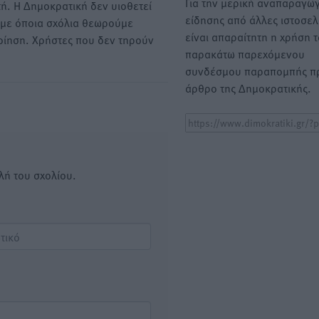
Για την μερική αναπαραγωγ
ή. Η Δημοκρατική δεν υιοθετεί
είδησης από άλλες ιστοσελ
υμε όποια σχόλια θεωρούμε
είναι απαραίτητη η χρήση 
οίηση. Χρήστες που δεν τηρούν
παρακάτω παρεχόμενου
συνδέσμου παραπομπής πρ
άρθρο της Δημοκρατικής.
λή του σχολίου.