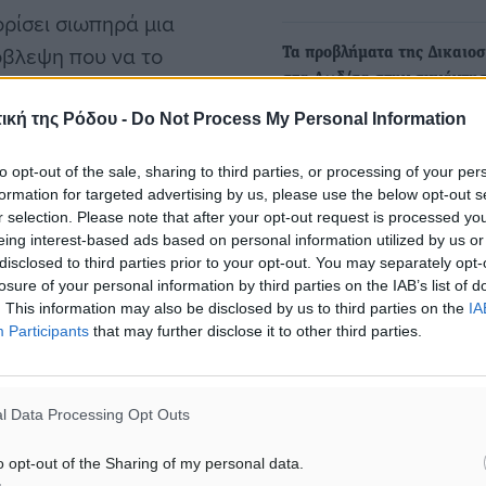
ορίσει σιωπηρά μια
όβλεψη που να το
Τα προβλήματα της Δικαιο
στα Δωδ/σα στην συνάντησ
αβάθμιση μετατρέπεται σε
Βασ. Υψηλάντη με την ηγε
εση της καταχώρισης με
ική της Ρόδου -
Do Not Process My Personal Information
Υπουργείου Δικαιοσύνης
σων κάνει το πρόβλημα
Ο Κοσμήτορας της Βουλής 
to opt-out of the sale, sharing to third parties, or processing of your per
 για το δικαίωμα να
Βουλευτής Δωδεκανήσου 
formation for targeted advertising by us, please use the below opt-out s
νος εναντίον σου. Καλό
Α. Υψηλάντης είχε
r selection. Please note that after your opt-out request is processed y
eing interest-based ads based on personal information utilized by us or
εποικοδομητική…
εκδικεί κάτι τοπικό,
disclosed to third parties prior to your opt-out. You may separately opt-
εν μπορεί να ελεγχθεί
losure of your personal information by third parties on the IAB’s list of
Θ. Νικηταράς: Ο αγώνας γι
. This information may also be disclosed by us to third parties on the
IA
Participants
that may further disclose it to other third parties.
ελευθερία, δημοκρατία,
δικαιοσύνη και συλλογική
πρόοδο, ποτέ δεν σταματά
l Data Processing Opt Outs
Στο μήνυμα του για την επέ
#Ρόδος
εξέγερσης του Πολυτεχνεί
o opt-out of the Sharing of my personal data.
δήμαρχος Κω…