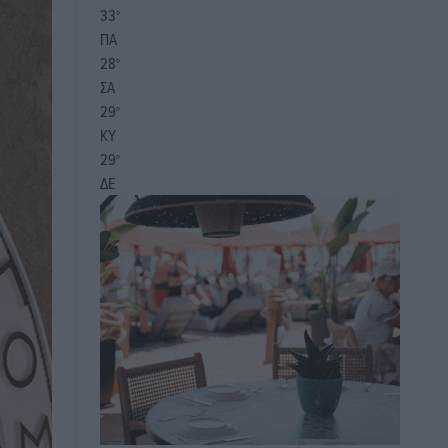
33
°
ΠΑ
28
°
ΣΑ
29
°
ΚΥ
29
°
ΔΕ