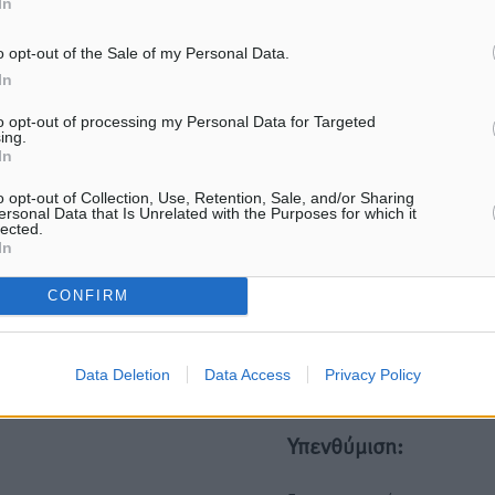
In
ματα αναζήτησης
o opt-out of the Sale of my Personal Data.
In
ε μας στο Google News ★ ↗
to opt-out of processing my Personal Data for Targeted
ήστε
ing.
In
o opt-out of Collection, Use, Retention, Sale, and/or Sharing
ersonal Data that Is Unrelated with the Purposes for which it
lected.
In
ΙΑΒΑΣΕ ΕΠΙΣΗΣ
CONFIRM
ΔΗΜΟ-ΚΡΊΣΕΙΣ
ΔΗΜΟ-ΚΡΊΣΕΙΣ
Όταν τα γεγονότα απαντούν στα
Η Ρόδος βρήκε επιτέλους 
σενάρια
πρόβλημά της και είναι σ
6.08.26 · 08:03
06.08.26 · 08:02
Data Deletion
Data Access
Privacy Policy
Υπενθύμιση: