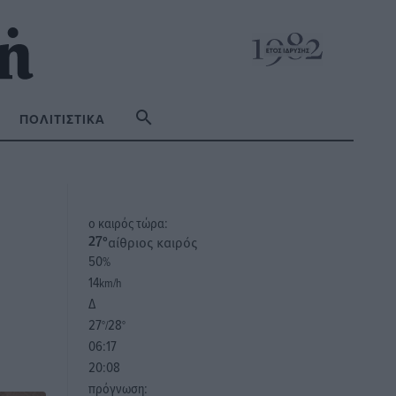
ΠΟΛΙΤΙΣΤΙΚΆ
o καιρός τώρα:
αίθριος καιρός
27
°
50
%
14
km/h
Δ
27
28
°/
°
06:17
20:08
πρόγνωση: