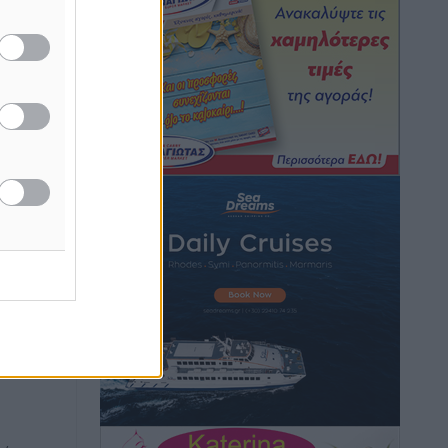
μονόδρομο στο Μαστιχάρι –
Αναποδογύρισε όχημα με μητέρα και
5χρονο παιδί
Τοπικές Ειδήσεις
•
πριν 3 ώρες
“Η Ευρώπη αντιμετώπιζε το
προσφυγικό σαν ταινία τρόμου” – Η
συγκλονιστική μαρτυρία της Χαρούλας
Γιασιράνη στον RV για τα γεγονότα που
οδήγησαν στο Σύμφωνο της Λέρου
Τοπικές Ειδήσεις
•
πριν 3 ώρες
το
την Πάρο
Συναυλία με τον Γιάννη Κότσιρα στις
21 Αυγούστου
Πολιτιστικά
•
πριν 3 ώρες
Έκτακτη συνεδρίαση της Δημοτικής
Επιτροπής Ρόδου αύριο Παρασκευή 7