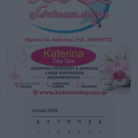
Από την παράδοση της Ρόδου στα ερευνητικά
εργαστήρια: Το μελεκούνι αποκτά διεθνές
επιστημονικό ενδιαφέρον
Πολιτιστικά
•
πριν 21 ώρες
Επίσκεψη θα πραγματοποιήσει στη Λέρο τον
Σεπτέμβριο η Όλγα Κεφαλογιάννη
Τοπικές Ειδήσεις
•
πριν 22 ώρες
Γιώργος Χατζημάρκος: Στηρίζουμε τις εκδηλώσεις
που γίνονται στα νησιά μας γιατί ο πολιτισμός είναι
δικαίωμα όλων και δύναμη ζωής
Τοπικές Ειδήσεις
•
πριν 22 ώρες
Ιούνιος 2026
Κάρπαθος: Παλιά πυρομαχικά εντοπίστηκαν στο
Δ
Τ
Τ
Π
Π
Σ
Κ
Αρδάνι – Απαγορεύτηκε η κολύμβηση στην περιοχή
1
2
3
4
5
6
7
Τοπικές Ειδήσεις
•
πριν 22 ώρες