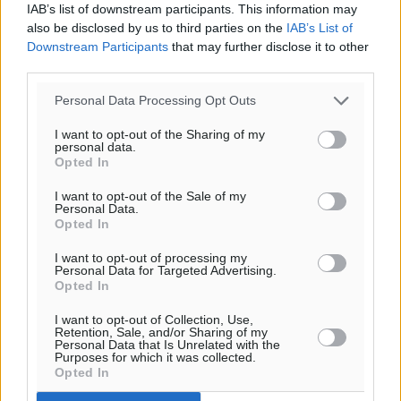
IAB’s list of downstream participants. This information may
65
%
also be disclosed by us to third parties on the
IAB’s List of
11
km/h
Downstream Participants
that may further disclose it to other
Β-ΒΑ
third parties.
29
31
°/
°
06:20
Personal Data Processing Opt Outs
20:04
I want to opt-out of the Sharing of my
πρόγνωση:
personal data.
Opted In
31
°
ΤΡ
I want to opt-out of the Sale of my
28
°
Personal Data.
Opted In
ΤΕ
28
°
I want to opt-out of processing my
Personal Data for Targeted Advertising.
ΠΕ
Opted In
30
°
ΠΑ
I want to opt-out of Collection, Use,
Retention, Sale, and/or Sharing of my
Personal Data that Is Unrelated with the
Purposes for which it was collected.
Opted In