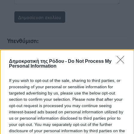
Υπενθύμιση:
Για την μερική αναπαραγωγή της είδησης από άλλες
Δημοκρατική της Ρόδου -
Do Not Process My
ιστοσελίδες είναι απαραίτητη η χρήση του παρακάτω
Personal Information
παρεχόμενου συνδέσμου παραπομπής προς το άρθρο
της Δημοκρατικής.
If you wish to opt-out of the sale, sharing to third parties, or
processing of your personal or sensitive information for
targeted advertising by us, please use the below opt-out
section to confirm your selection. Please note that after your
opt-out request is processed you may continue seeing
interest-based ads based on personal information utilized by
o καιρός τώρα:
us or personal information disclosed to third parties prior to
29
°
your opt-out. You may separately opt-out of the further
αίθριος καιρός
disclosure of your personal information by third parties on the