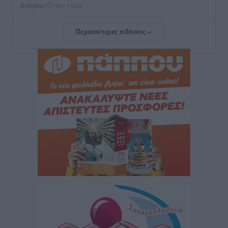
Ειδήσεις
•
πριν 1 ώρα
Περισσότερες ειδήσεις
Αστυπάλαια: Το φως που μένει αναμμένο στο κάστρο
Τοπικές Ειδήσεις
•
πριν 1 ώρα
Τουρισμός: «Φτωχός συγγενής κάμπινγκ και
τροχόσπιτα
Ειδήσεις
•
πριν 1 ώρα
Έφυγε από τη ζωή ο επί σειρά ετών εφημέριος στον
ιερό Ναό του Αγίου Νικολάου Παστίδας Μιχαήλ
Καψάλης
Τοπικές Ειδήσεις
•
πριν 18 ώρες
Αποκαλυπτήρια για την «Ατζέντα 2030» από το βήμα
της ΔΕΘ
Ειδήσεις
•
πριν 21 ώρες