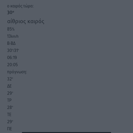
o καιρός τώρα:
30
°
αίθριος καιρός
85
%
13
km/h
Β-ΒΔ
30
31
°/
°
06:19
20:05
πρόγνωση:
32
°
ΔΕ
29
°
ΤΡ
28
°
ΤΕ
29
°
ΠΕ