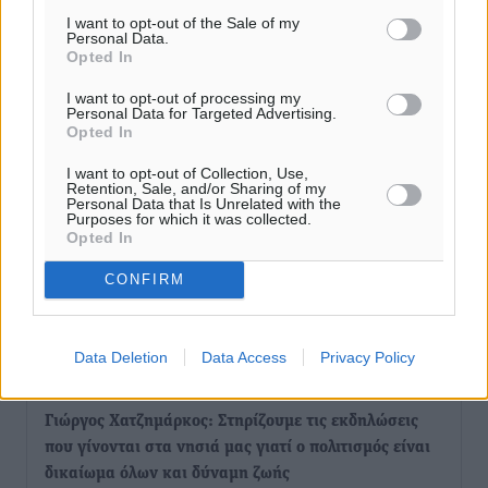
I want to opt-out of the Sale of my
Personal Data.
Opted In
Αποκαλυπτήρια για την «Ατζέντα 2030» από το βήμα
της ΔΕΘ
I want to opt-out of processing my
Ειδήσεις
•
πριν 4 ώρες
Personal Data for Targeted Advertising.
Opted In
Από την παράδοση της Ρόδου στα ερευνητικά
I want to opt-out of Collection, Use,
Retention, Sale, and/or Sharing of my
εργαστήρια: Το μελεκούνι αποκτά διεθνές
Personal Data that Is Unrelated with the
Purposes for which it was collected.
επιστημονικό ενδιαφέρον
Opted In
Πολιτιστικά
•
πριν 4 ώρες
CONFIRM
Επίσκεψη θα πραγματοποιήσει στη Λέρο τον
Σεπτέμβριο η Όλγα Κεφαλογιάννη
Data Deletion
Data Access
Privacy Policy
Τοπικές Ειδήσεις
•
πριν 5 ώρες
Γιώργος Χατζημάρκος: Στηρίζουμε τις εκδηλώσεις
που γίνονται στα νησιά μας γιατί ο πολιτισμός είναι
δικαίωμα όλων και δύναμη ζωής