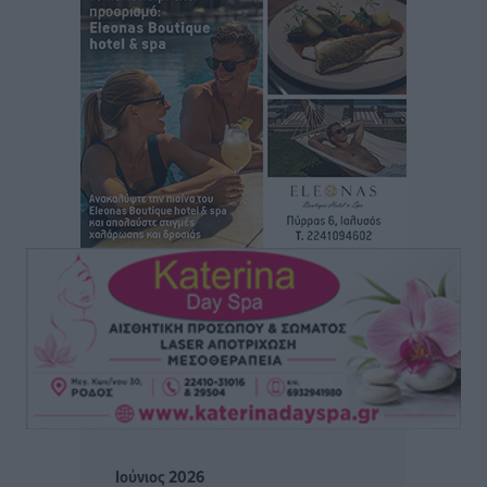
Δύο νέοι ξενώνες παραδόθηκαν στις Ένοπλες
Δυνάμεις στη νήσο Ρω
Τοπικές Ειδήσεις
•
πριν 8 ώρες
Συνεχίζεται η έξοδος του Αυγούστου – Πάνω από
34.000 αναχωρούν σήμερα μόνο από τον Πειραιά
Ειδήσεις
•
πριν 8 ώρες
Μόνιμες θέσεις στους παιδικούς σταθμούς: Οι
προϋποθέσεις, η 24μηνη εμπειρία και οι προθεσμίες
για τους δήμους
Τοπικές Ειδήσεις
•
πριν 8 ώρες
Δεύτερη πηγή εισοδήματος για τους επαγγελματίες
ψαράδες ο αλιευτικός τουρισμός
Ειδήσεις
•
πριν 8 ώρες
Ιούνιος 2026