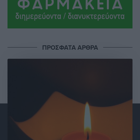
Το νέο Ειδικό Χωροταξικό για τον Τουρισμό
ξανασχεδιάζει τον επενδυτικό χάρτη της Ρόδου
Τοπικές Ειδήσεις
•
πριν 10 ώρες
Γιάννης Βασιλάκης: «Η Πρωτοβάθμια Φροντίδα
ΠΡΟΣΦΑΤΑ ΑΡΘΡΑ
Υγείας πρέπει να φτάνει σε κάθε γωνιά – Ενισχύουμε
τις δομές, δεν τις αποδυναμώνουμε»
Συνεντεύξεις
•
πριν 10 ώρες
Ιδρυμα Ωνάση: Το όραμα πίσω από τα δύο νέα
σχολεία της Ρόδου
Συνεντεύξεις
•
πριν 10 ώρες
Μιχάλης Χουρδάκης: «Η χώρα χρειάζεται μια
αξιόπιστη εναλλακτική κυβερνητική πρόταση»
Συνεντεύξεις
•
πριν 10 ώρες