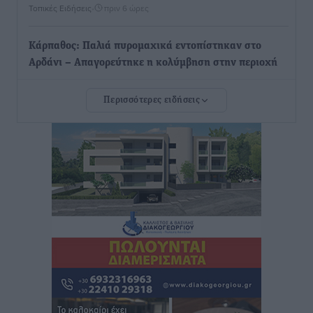
Τοπικές Ειδήσεις
•
πριν 6 ώρες
Κάρπαθος: Παλιά πυρομαχικά εντοπίστηκαν στο
Αρδάνι – Απαγορεύτηκε η κολύμβηση στην περιοχή
Τοπικές Ειδήσεις
•
πριν 6 ώρες
Περισσότερες ειδήσεις
Τουρνάς για φωτιές: «Κανένα περιθώριο
εφησυχασμού» – Σε πλήρη ετοιμότητα ο μηχανισμός
Ειδήσεις
•
πριν 7 ώρες
Καιρός: Επιμένουν οι υψηλές θερμοκρασίες – Ισχυρά
μελτέμια έως 9 μποφόρ, σε «Red Code» 6 περιοχές
Τοπικές Ειδήσεις
•
πριν 7 ώρες
Τα φοιτητικά ενοίκια «τινάζουν στον αέρα» τους
οικογενειακούς προϋπολογισμούς
Ειδήσεις
•
πριν 8 ώρες