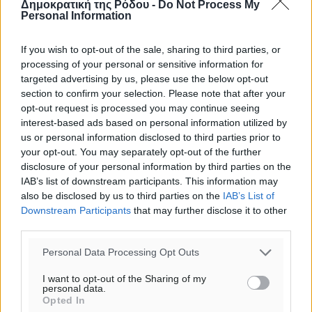
Δημοκρατική της Ρόδου -
Do Not Process My
Personal Information
If you wish to opt-out of the sale, sharing to third parties, or
processing of your personal or sensitive information for
targeted advertising by us, please use the below opt-out
section to confirm your selection. Please note that after your
opt-out request is processed you may continue seeing
interest-based ads based on personal information utilized by
us or personal information disclosed to third parties prior to
your opt-out. You may separately opt-out of the further
disclosure of your personal information by third parties on the
IAB’s list of downstream participants. This information may
also be disclosed by us to third parties on the
IAB’s List of
Downstream Participants
that may further disclose it to other
Ροή ειδήσεων
third parties.
Personal Data Processing Opt Outs
Έφυγε από τη ζωή ο επί σειρά ετών εφημέριος στον
ιερό Ναό του Αγίου Νικολάου Παστίδας Μιχαήλ
I want to opt-out of the Sharing of my
personal data.
Καψάλης
Opted In
Τοπικές Ειδήσεις
•
πριν 2 ώρες