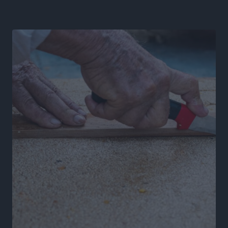
όχι με υποσχέσεις
Δημο-Κρίσεις
•
πριν 10 ώρες
Ροδάκινα: 9 οφέλη στην υγεία του ανθρώπου
Τοπικές Ειδήσεις
•
πριν 10 ώρες
Καιρός «hot – dry – windy» τις επόμενες 48 ώρες στη
χώρα
Ειδήσεις
•
πριν 23 ώρες
Δύο σχολεία της Λέρου αλλάζουν όψη με δωρεά
αγάπης για τα παιδιά
Τοπικές Ειδήσεις
•
πριν 23 ώρες
Τουρισμός: Με θετικό πρόσημο έως τώρα η χρονιά,
παρά τα σκαμπανεβάσματα
Ειδήσεις
•
πριν 23 ώρες