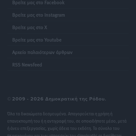
Ρεπορτάζ
•
πριν 8 ώρες
Βρείτε μας στο Facebook
Βρείτε μας στο Instagram
Δικαίωση επιχειρηματία της Καρπάθου θύματος
συκοφαντικής δυσφήμησης
Βρείτε μας στο X
Ρεπορτάζ
•
πριν 8 ώρες
Βρείτε μας στο Youtube
Β. Καρνάβας: Το ΠΑΣΟΚ οργανώνεται από τώρα για
Αρχείο παλαιότερων άρθρων
την εκλογική μάχη – Επανεκκινούν οι τοπικές
επιτροπές στα Δωδεκάνησα
RSS Newsfeed
Τοπικές Ειδήσεις
•
πριν 8 ώρες
Ψηφιακό δίδυμο για τα δάση της Ρόδου και 3D
εκτύπωση 42 οικισμών
©
2009 - 2026 Δημοκρατική της Ρόδου.
Τοπικές Ειδήσεις
•
πριν 8 ώρες
Όλα τα δικαιώματα δεσμευμένα. Απαγορεύεται η χρήση ή
Ένα όνομα που ταιριάζει στην Ρόδο
επανεκπομπή του ή η αντιγραφή του, σε οποιοδήποτε μέσο, μετά
Δημο-Κρίσεις
•
πριν 8 ώρες
ή άνευ επεξεργασίας, χωρίς άδεια του εκδότη. Το σύνολο του
περιεχομένου και των υπηρεσιών του dimokratiki.gr διατίθεται