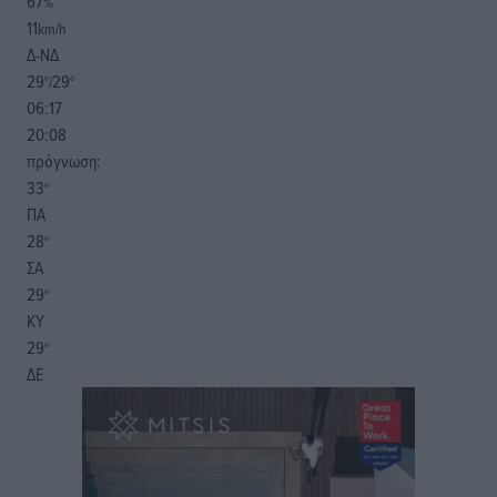
67
%
11
km/h
Δ-ΝΔ
29
29
°/
°
06:17
20:08
πρόγνωση:
33
°
ΠΑ
28
°
ΣΑ
29
°
ΚΥ
29
°
ΔΕ