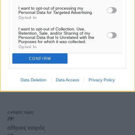
I want to opt-out of processing my
Personal Data for Targeted Advertising.
Opted In
I want to opt-out of Collection, Use,
Retention, Sale, and/or Sharing of my
Υπενθύμιση:
Personal Data that Is Unrelated with the
Purposes for which it was collected.
Opted In
Για την μερική αναπαραγωγή της είδησης από άλλες
ιστοσελίδες είναι απαραίτητη η χρήση του παρακάτω
CONFIRM
παρεχόμενου συνδέσμου παραπομπής προς το άρθρο
της Δημοκρατικής.
Data Deletion
Data Access
Privacy Policy
o καιρός τώρα:
29
°
αίθριος καιρός