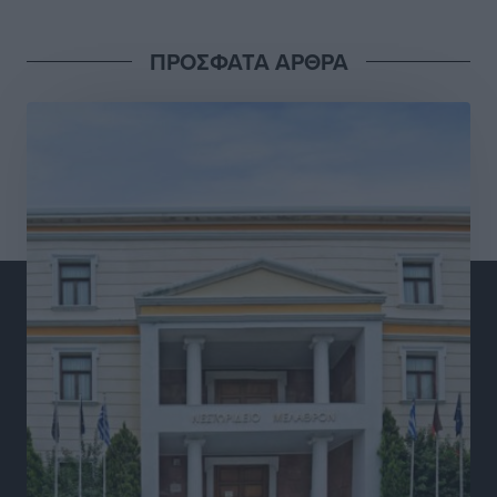
πολύ σημαντική ημέρα για τον πρωτογενή τομέα»
Ειδήσεις
•
πριν 5 ώρες
ΠΡΟΣΦΑΤΑ ΑΡΘΡΑ
Ξενοδοχεία: Ανοδος 10% στον τζίρο με στάσιμες
διανυκτερεύσεις
Ειδήσεις
•
πριν 5 ώρες
Οι πρώτες εικόνες του νέου Canadair που έρχεται
Ελλάδα και θα πετά και νύχτα
Ειδήσεις
•
πριν 5 ώρες
Premia Properties: Επενδύσεις άνω των 500 εκατ.
ευρώ σε ξενοδοχειακές μονάδες
Τοπικές Ειδήσεις
•
πριν 5 ώρες
Αυξήθηκαν οι Ελληνες που αποφάσισαν να
διακόψουν το κάπνισμα
Ειδήσεις
•
πριν 5 ώρες