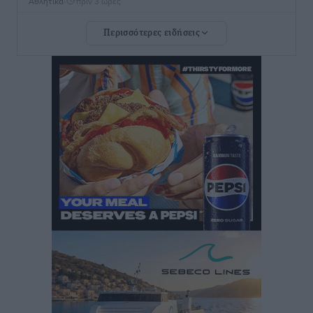
Αθλητικά
•
πριν 3 ώρες
Περισσότερες ειδήσεις
Στίβος: Οι βαθμολογίες των συλλόγων της
Δωδεκανήσου
Αθλητικά
•
πριν 3 ώρες
Νέες ταυτότητες: Ποιοι πρέπει να τις αλλάξουν άμεσα
και ποιοι όχι
Ειδήσεις
•
πριν 3 ώρες
Στον Ιπποκράτη η Μαρία Βλάχου
Αθλητικά
•
πριν 3 ώρες
Οικονομική ενίσχυση για συντήρηση στο κλειστό της
Καρπάθου
Αθλητικά
•
πριν 3 ώρες
Στάθης Αντωνάς: Ένα βήμα πριν από επαγγελματικό