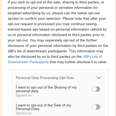
If you wish to opt-out of the sale, sharing to third parties, or
Το E-mail δεν θα δημοσιευτεί.
processing of your personal or sensitive information for
Πρέπει να συμπληρωθούν όλα τα πεδία για την
targeted advertising by us, please use the below opt-out
υποβολή του σχολίου.
section to confirm your selection. Please note that after your
opt-out request is processed you may continue seeing
Όνοματεπώνυμο
Email
interest-based ads based on personal information utilized by
us or personal information disclosed to third parties prior to
your opt-out. You may separately opt-out of the further
disclosure of your personal information by third parties on the
IAB’s list of downstream participants. This information may
Φύλαξε τα στοιχεία μου για την επόμενη φορά.
also be disclosed by us to third parties on the
IAB’s List of
Downstream Participants
that may further disclose it to other
third parties.
Personal Data Processing Opt Outs
I want to opt-out of the Sharing of my
personal data.
Opted In
I want to opt-out of the Sale of my
Personal Data.
Opted In