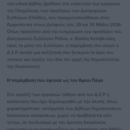
στα ειδικά βιβλία, βρέθηκε στο επίκεντρο των εργασιών
της Ολομέλειας των προέδρων των Δικηγορικών
Συλλόγων Ελλάδος, που πραγματοποιήθηκαν στην
Άμφισσα και στους Δελφούς στις 29 και 30 Μαΐου 2026.
Όπως προκύπτει από την ενημέρωση του προέδρου του
Δικηγορικού Συλλόγου Ρόδου, κ. Βασίλη Καταβενάκη,
προς τα μέλη του Συλλόγου, η παρέμβαση που έκανε ο
Δ.Σ.Ρ. άνοιξε μια συζήτηση που ξεπερνά τα όρια του
τοπικού και αγγίζει την ίδια την αρχή της δημοσιότητας
της δικαιοσύνης.
Η παρέμβαση που έφτασε ως τον Άρειο Πάγο
Στο τραπέζι των εργασιών τέθηκε από τον Δ.Σ.Ρ. η
κατάσταση που έχει δημιουργηθεί με την άτυπη, όπως
χαρακτηρίστηκε, κατάργηση των βιβλίων δημοσιεύσεων
δικαστικών αποφάσεων, χωρίς να προβλέπεται κάτι
τέτοιο, σε συνδυασμό με την άρνηση δικαστικών
γραμματέων να καταχωρίζουν τις αποφάσεις στα βιβλία.