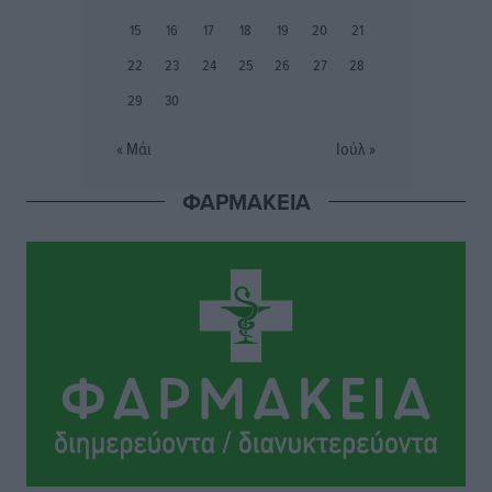
Α.Σ. Ρόδος: Ξανά στα «πράσινα» ο Νίκος Κοντίτσης
15
16
17
18
19
20
21
Αθλητικά
•
πριν 3 ώρες
22
23
24
25
26
27
28
29
30
Συναυλία Μάριου Φραγκούλη – Γιώργου Περρή στην
Κάσο
« Μάι
Ιούλ »
Πολιτιστικά
•
πριν 3 ώρες
ΦΑΡΜΑΚΕΙΑ
Την άρση των εμποδίων για την άμεση λειτουργία του
βρεφονηπιακού σταθμού στην Κάσο, ζητά ο Μάνος
Κόνσολας
Τοπικές Ειδήσεις
•
πριν 4 ώρες
Κλειστή αύριο βράδυ η παραλιακή οδός στο λιμάνι της
Κω
Τοπικές Ειδήσεις
•
πριν 4 ώρες
Στην ΑΑΔΕ ο Μητσοτάκης για το myAGRO: «Είναι μια