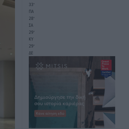
33
°
ΠΑ
28
°
ΣΑ
29
°
ΚΥ
29
°
ΔΕ