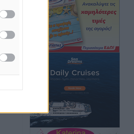
Τοπικές Ειδήσεις
•
πριν 3 ώρες
Α.Σ. Ρόδος: Πρώτη… στην νέα σελίδα
των «ελαφιών» (φωτορεπορτάζ)
Αθλητικά
•
πριν 3 ώρες
Στίβος: Οι βαθμολογίες των συλλόγων
της Δωδεκανήσου
Αθλητικά
•
πριν 3 ώρες
Νέες ταυτότητες: Ποιοι πρέπει να τις
αλλάξουν άμεσα και ποιοι όχι
Ειδήσεις
•
πριν 3 ώρες
Στον Ιπποκράτη η Μαρία Βλάχου
Αθλητικά
•
πριν 3 ώρες