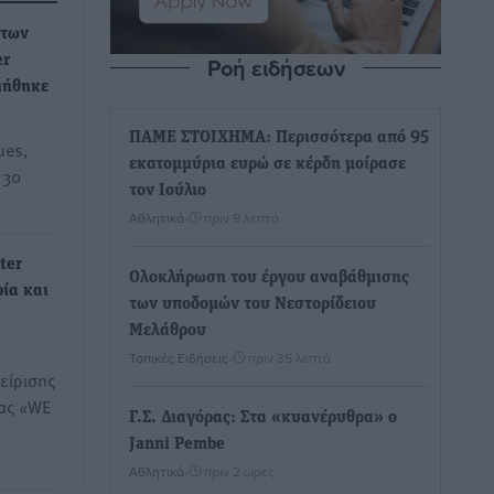
άτων
Ροή ειδήσεων
er
ιήθηκε
ΠΑΜΕ ΣΤΟΙΧΗΜΑ: Περισσότερα από 95
ues,
εκατομμύρια ευρώ σε κέρδη μοίρασε
 30
τον Ιούλιο
Αθλητικά
•
πριν 9 λεπτά
ter
Ολοκλήρωση του έργου αναβάθμισης
ρία και
των υποδομών του Νεστορίδειου
Μελάθρου
Τοπικές Ειδήσεις
•
πριν 35 λεπτά
είρισης
ας «WE
Γ.Σ. Διαγόρας: Στα «κυανέρυθρα» ο
Janni Pembe
Αθλητικά
•
πριν 2 ώρες