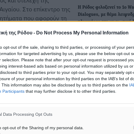
ύς και στελέχη της
Αιγαίου. Στο επίκεντρο της
Η Ρόδος φιλοξενεί το 1ο Wa
Dialogues, με θέμα λειψυδ
ζητήματα που αφορούν τη
πλημμύρες στη νησιωτική 
ς δημοπράτησης του έργου
Το Ινστιτούτο Ερευνών Διαχ
ική της Ρόδου -
Do Not Process My Personal Information
ην περιοχή Λίμνες του
Υδάτινων Πόρων & Ενέργει
ίας δημοπράτησης του
ARE GREECE» και…
to opt-out of the sale, sharing to third parties, or processing of your per
θεσε με έμφαση την
formation for targeted advertising by us, please use the below opt-out s
r selection. Please note that after your opt-out request is processed y
ς Νισύρου από την
Η Ρόδος στο επίκεντρο της
eing interest-based ads based on personal information utilized by us or
προκύπτουν από τη
συζήτησης για το περιβάλλο
disclosed to third parties prior to your opt-out. You may separately opt-
λίγες ώρες ξεκινά το 1ο Wa
losure of your personal information by third parties on the IAB’s list of
ρεσίας στο Δήμο Νισύρου.
Dialogues»
. This information may also be disclosed by us to third parties on the
IA
Participants
that may further disclose it to other third parties.
Το Ινστιτούτου Ερευνών
ύθησε τις εργασίες του
Διαχείρισης Υδάτινων Πόρ
ιοργανώθηκε στη Ρόδο από
Ενέργειας «WE ARE GREECE
l Data Processing Opt Outs
το Τεχνικό Επιμελητήριο
μήματος Δωδεκανήσου, με
Ελλάδας (ΤΕΕ), διοργανών
ννικουρή. Το συνέδριο είχε
o opt-out of the Sharing of my personal data.