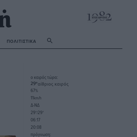
ΠΟΛΙΤΙΣΤΙΚΆ
o καιρός τώρα:
αίθριος καιρός
29
°
67
%
11
km/h
Δ-ΝΔ
29
29
°/
°
06:17
20:08
πρόγνωση: