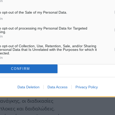
λημμυρικών έργων στα
In
o opt-out of the Sale of my Personal Data.
In
λητές από τον χώρο της
to opt-out of processing my Personal Data for Targeted
αλλαγής και της τοπικής
ing.
In
ροκλήσεις της λειψυδρίας
νολογίες αφαλάτωσης,
o opt-out of Collection, Use, Retention, Sale, and/or Sharing
ersonal Data that Is Unrelated with the Purposes for which it
ικών αποθεμάτων σε
lected.
In
ές. Στην ομιλία του, ο
Χατζημάρκος εστίασε στο
CONFIRM
ν έργων. Ανέφερε
«…Βρισκόμαστε μπροστά σε
Data Deletion
Data Access
Privacy Policy
 των αντιπλημμυρικών
ανάγκης, οι διαδικασίες
ύπλοκες και δαιδαλώδεις.