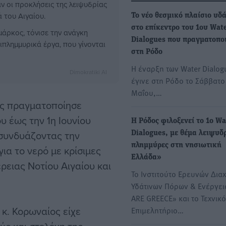
ν οι προκλήσεις της λειψυδρίας
 του Αιγαίου.
Το νέο θεσμικό πλαίσιο υδ
στο επίκεντρο του 1ου Wat
μάρκος, τόνισε την ανάγκη
Dialogues που πραγματοπο
πλημμυρικά έργα, που γίνονται
στη Ρόδο
Η έναρξη των Water Dialog
Dimokratiki AI
έγινε στη Ρόδο το Σάββατο
Μαΐου,…
ος πραγματοποίησε
υ έως την 1η Ιουνίου
Η Ρόδος φιλοξενεί το 1ο Wa
συνδυάζοντας την
Dialogues, με θέμα λειψυδ
πλημμύρες στη νησιωτική
α το νερό με κρίσιμες
Ελλάδα»
ρειας Νοτίου Αιγαίου και
Το Ινστιτούτο Ερευνών Διαχ
Υδάτινων Πόρων & Ενέργει
ARE GREECE» και το Τεχνικό
κ. Κορωναίος είχε
Επιμελητήριο…