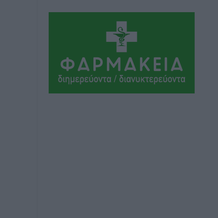
Η Μανίσα πήρε Buie και Davis
Αθλητικά
•
πριν 3 ώρες
Γ.Σ. Ηπιόνη: «Προπονητική ομάδα με
εμπειρία, επιστημονική γνώση και
σύγχρονες μεθόδους»
Αθλητικά
•
πριν 3 ώρες
Α.Σ. Ρόδος: Ξανά στα «πράσινα» ο
Νίκος Κοντίτσης
Αθλητικά
•
πριν 3 ώρες
Συναυλία Μάριου Φραγκούλη –
Γιώργου Περρή στην Κάσο
Πολιτιστικά
•
πριν 4 ώρες
Την άρση των εμποδίων για την άμεση