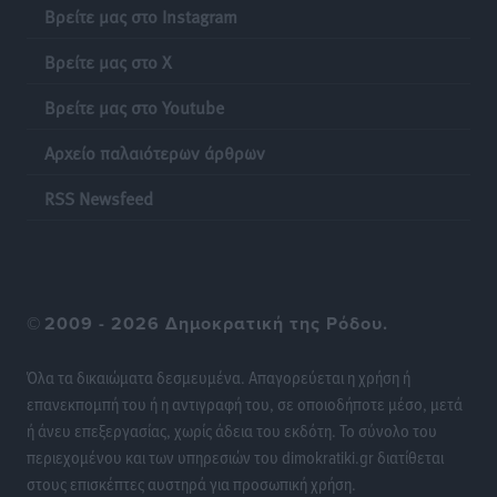
Βρείτε μας στο Instagram
ΣΚΟΕ: Σαββατοκύριακο με αγώνες από τον Σ.Σ. Ρόδου
Αθλητικά
•
πριν 21 ώρες
Βρείτε μας στο X
Συνελήφθη 37χρονη στη Ρόδο γιατί είχε αφήσει τα
Βρείτε μας στο Youtube
τρία ανήλικα παιδιά της χωρίς επιτήρηση
Αρχείο παλαιότερων άρθρων
Τοπικές Ειδήσεις
•
πριν 21 ώρες
RSS Newsfeed
Σταυρός Καλυθιών: Απέκτησε την Φωτεινή Πιζάνια
Αθλητικά
•
πριν 21 ώρες
Το Yucatan Show έρχεται στη Ρόδο με τον Frankie
©
2009 - 2026 Δημοκρατική της Ρόδου.
Lluc
Πολιτιστικά
•
πριν 22 ώρες
Όλα τα δικαιώματα δεσμευμένα. Απαγορεύεται η χρήση ή
επανεκπομπή του ή η αντιγραφή του, σε οποιοδήποτε μέσο, μετά
Σι Τζέι Χάρις: «Να πανηγυρίσουμε πολλές νίκες μαζί»
ή άνευ επεξεργασίας, χωρίς άδεια του εκδότη. Το σύνολο του
Αθλητικά
•
πριν 22 ώρες
περιεχομένου και των υπηρεσιών του dimokratiki.gr διατίθεται
στους επισκέπτες αυστηρά για προσωπική χρήση.