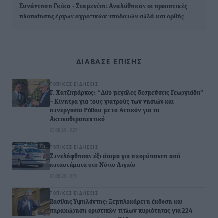
Συνάντηση Γκίκα - Σταμενίτη: Αναλύθηκαν οι προοπτικές
υλοποίησης έργων αγροτικών υποδομών αλλά και ορθής…
ΔΙΑΒΑΣΕ ΕΠΙΣΗΣ
ΤΟΠΙΚΈΣ ΕΙΔΉΣΕΙΣ
Γ. Χατζημάρκος: “Δύο μεγάλες δεσμεύσεις Γεωργιάδη”
– Κίνητρα για τους γιατρούς των νησιών και
συνεργασία Ρόδου με το Αττικόν για το
Ακτινοθεραπευτικό
08.08.26 · 11:27
ΤΟΠΙΚΈΣ ΕΙΔΉΣΕΙΣ
Συνελήφθησαν έξι άτομα για ηχορύπανση από
καταστήματα στο Νότιο Αιγαίο
08.08.26 · 11:15
ΤΟΠΙΚΈΣ ΕΙΔΉΣΕΙΣ
Βασίλης Υψηλάντης: Ξεμπλοκάρει η έκδοση και
παραχώρηση οριστικών τίτλων κυριότητας για 224