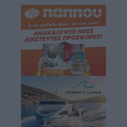
Βασίλης Υψηλάντης: Ξεμπλοκάρει η έκδοση και
παραχώρηση οριστικών τίτλων κυριότητας για 224
εργατικές κατοικίες στη Ρόδο
Τοπικές Ειδήσεις
•
πριν 50 λεπτά
ΣΕΓΑΣ: Πιστώθηκαν τα έξοδα μετακίνησης του
Πανελληνίου Πρωταθλήματος Κ20 στα σωματεία
Αθλητικά
•
πριν 53 λεπτά
Ευρωπαϊκό Πρωτάθλημα Στίβου: Πότε αγωνίζονται η
Μαγκούλια, η Σπανουδάκη και ο Κριτούλης
Αθλητικά
•
πριν 54 λεπτά
Εθνική Παίδων: Ο Χριστοδούλου και η καλύτερη
φουρνιά των τελευταίων ετών
Αθλητικά
•
πριν 57 λεπτά
Διαγόρας: Ανανέωσε ο Μιχάλης Χατζηγεωργίου