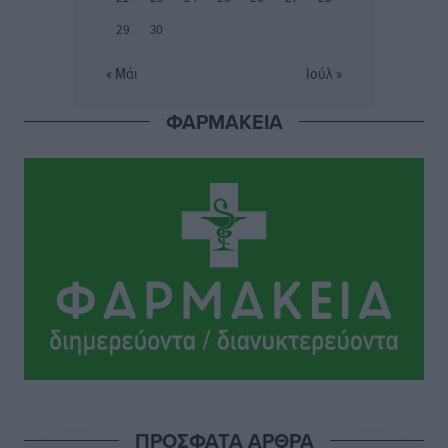
29
30
Φοιτητική στέγη: «Φωτιά» τα ενοίκια σε Αθήνα και
Θεσσαλονίκη – Έως 800 ευρώ στο Ρέθυμνο
« Μάι
Ιούλ »
Ειδήσεις
•
πριν 2 ώρες
ΦΑΡΜΑΚΕΙΑ
Η Τουρκία σε νέο «κρεσέντο» προκλήσεων στο Αιγαίο
με 18 παραβάσεις και παραβιάσεις
Ειδήσεις
•
πριν 2 ώρες
Θερινές εκπτώσεις 2026 έως τις 31 Αυγούστου – Τι
πρέπει να προσέξουν οι καταναλωτές
Ειδήσεις
•
πριν 2 ώρες
ΑΔΜΗΕ: Ολοκληρώνεται η ηλεκτρική διασύνδεση των
Κυκλάδων, τα οφέλη
Ειδήσεις
•
πριν 2 ώρες
ΠΡΟΣΦΑΤΑ ΑΡΘΡΑ