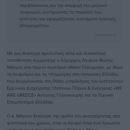
περιβάλλοντος και την αποφυγή του μαζικού
τουρισμού, διατηρώντας τις παραλίες του
απάτητες και εφαρμόζοντας συστήματα διαλογής
απορριμμάτων.
Dimokratiki AI
Με μια ιδιαίτερα προσωπική αλλά και ουσιαστική
τοποθέτηση συμμετείχε ο δήμαρχος Λειψών Φώτης
Μάγγος στο πρώτο συνέδριο «Water Dialogues», με θέμα
τη λειψυδρία και τις πλημμύρες στη νησιωτική Ελλάδα,
που διοργάνωσαν στη Ρόδο, ο πρόεδρος του Ινστιτούτου
Ερευνών Διαχείρισης Υδάτινων Πόρων & Ενέργειας «WE
ARE GREECE» Αντώνης Γιαννικουρής και το Τεχνικό
Επιμελητήριο Ελλάδας.
Ο κ. Μάγγος ξεκίνησε την ομιλία του ανατρέχοντας στα
φοιτητικά του χρόνια, όταν οι Λειψοί ήταν ένα άγνωστο
νησί για τους περισσότερους Έλληνες. Όπως