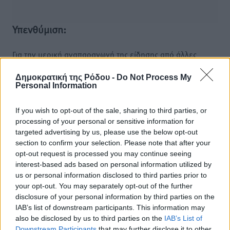
Υπενθύμιση:
Για την μερική αναπαραγωγή της είδησης από άλλες
ιστοσελίδες είναι απαραίτητη η χρήση του παρακάτω
παρεχόμενου συνδέσμου παραπομπής προς το άρθρο
Δημοκρατική της Ρόδου -
Do Not Process My
Personal Information
της Δημοκρατικής.
If you wish to opt-out of the sale, sharing to third parties, or
processing of your personal or sensitive information for
targeted advertising by us, please use the below opt-out
section to confirm your selection. Please note that after your
opt-out request is processed you may continue seeing
o καιρός τώρα:
interest-based ads based on personal information utilized by
29
°
us or personal information disclosed to third parties prior to
αίθριος καιρός
your opt-out. You may separately opt-out of the further
74
disclosure of your personal information by third parties on the
%
IAB’s list of downstream participants. This information may
10
km/h
also be disclosed by us to third parties on the
IAB’s List of
ΝΔ
Downstream Participants
that may further disclose it to other