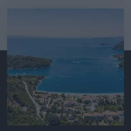
Πόσοι Ευρωπαίοι «αντέχουν» διακοπές στο εξωτερικό
– Τι ισχύει για Έλληνες
Ειδήσεις
•
πριν 2 ώρες
Βούλγαροι τουρίστες: Λιγότερες διανυκτερεύσεις
στην Ελλάδα, αλλά 18% υψηλότερη δαπάνη ανά
διανυκτέρευση
Ειδήσεις
•
πριν 2 ώρες
Βέλγοι τουρίστες: Στα 547,9 εκατ. ευρώ οι εισπράξεις
για την Ελλάδα
Ειδήσεις
•
πριν 3 ώρες
Οι κανόνες για τουριστική ανάπτυξη –
Κατηγοριοποιήσεις, ρυθμίσεις και όρια
Τοπικές Ειδήσεις
•
πριν 3 ώρες
Η Τουρκία «γκριζάρει» ξανά το Αιγαίο και προκαλεί