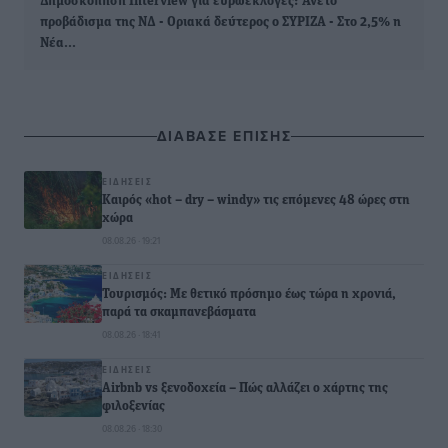
Δημοσκόπηση Interview για ευρωεκλογές: Άνετο
προβάδισμα της ΝΔ - Οριακά δεύτερος ο ΣΥΡΙΖΑ - Στο 2,5% η
Νέα…
ΔΙΑΒΑΣΕ ΕΠΙΣΗΣ
ΕΙΔΉΣΕΙΣ
Καιρός «hot – dry – windy» τις επόμενες 48 ώρες στη
χώρα
08.08.26 · 19:21
ΕΙΔΉΣΕΙΣ
Τουρισμός: Με θετικό πρόσημο έως τώρα η χρονιά,
παρά τα σκαμπανεβάσματα
08.08.26 · 18:41
ΕΙΔΉΣΕΙΣ
Airbnb vs ξενοδοχεία – Πώς αλλάζει ο χάρτης της
φιλοξενίας
08.08.26 · 18:30