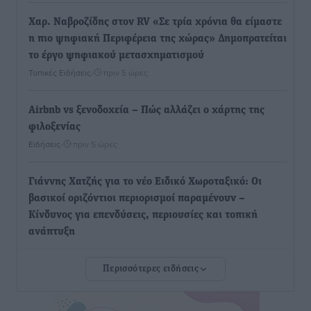
Χαρ. Ναβροζίδης στον RV «Σε τρία χρόνια θα είμαστε
η πιο ψηφιακή Περιφέρεια της χώρας» Δημοπρατείται
το έργο ψηφιακού μετασχηματισμού
Τοπικές Ειδήσεις
•
πριν 5 ώρες
Airbnb vs ξενοδοχεία – Πώς αλλάζει ο χάρτης της
φιλοξενίας
Ειδήσεις
•
πριν 5 ώρες
Γιάννης Χατζής για το νέο Ειδικό Χωροταξικό: Οι
βασικοί οριζόντιοι περιορισμοί παραμένουν –
Κίνδυνος για επενδύσεις, περιουσίες και τοπική
ανάπτυξη
Τοπικές Ειδήσεις
•
πριν 5 ώρες
Περισσότερες ειδήσεις
Ευ. Τουρνάς: Απέναντι σε ακραία καιρικά φαινόμενα
δεν υπάρχουν περιθώρια εφησυχασμού