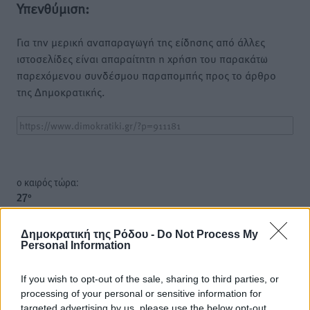
Υπενθύμιση:
Για την μερική αναπαραγωγή της είδησης από άλλες
ιστοσελίδες είναι απαραίτητη η χρήση του παρακάτω
παρεχόμενου συνδέσμου παραπομπής προς το άρθρο
της Δημοκρατικής.
o καιρός τώρα:
27
°
αίθριος καιρός
Δημοκρατική της Ρόδου -
Do Not Process My
74
%
Personal Information
3
km/h
Δ-ΒΔ
If you wish to opt-out of the sale, sharing to third parties, or
26
27
°/
°
processing of your personal or sensitive information for
06:18
targeted advertising by us, please use the below opt-out