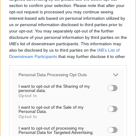
20:06
section to confirm your selection. Please note that after your
πρόγνωση:
opt-out request is processed you may continue seeing
32
interest-based ads based on personal information utilized by
°
us or personal information disclosed to third parties prior to
ΔΕ
your opt-out. You may separately opt-out of the further
30
°
disclosure of your personal information by third parties on the
ΤΡ
IAB’s list of downstream participants. This information may
28
°
also be disclosed by us to third parties on the
IAB’s List of
ΤΕ
Downstream Participants
that may further disclose it to other
28
°
third parties.
ΠΕ
Personal Data Processing Opt Outs
I want to opt-out of the Sharing of my
personal data.
Opted In
I want to opt-out of the Sale of my
Personal Data.
Opted In
I want to opt-out of processing my
Personal Data for Targeted Advertising.