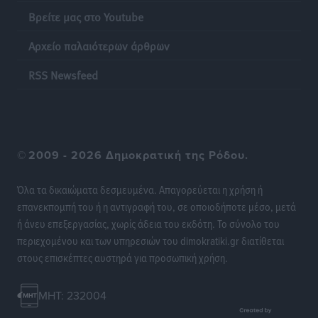
Τοπικές Ειδήσεις
•
πριν 16 ώρες
Βρείτε μας στο Youtube
Αρχείο παλαιότερων άρθρων
Οι θαυματουργές Παναγίες της Δωδεκανήσου: Τα
προσωνύμια και οι θρύλοι
RSS Newsfeed
Ρεπορτάζ
•
πριν 16 ώρες
©
2009 - 2026 Δημοκρατική της Ρόδου.
Όλα τα δικαιώματα δεσμευμένα. Απαγορεύεται η χρήση ή
επανεκπομπή του ή η αντιγραφή του, σε οποιοδήποτε μέσο, μετά
ή άνευ επεξεργασίας, χωρίς άδεια του εκδότη. Το σύνολο του
περιεχομένου και των υπηρεσιών του dimokratiki.gr διατίθεται
στους επισκέπτες αυστηρά για προσωπική χρήση.
MHT: 232004