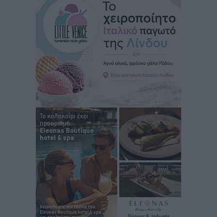
Ειδήσεις
•
πριν 6 ώρες
Στον Άγιο Νικόλαο Χάλκης ανοίγει ξανά το
ανανεωμένο εκκλησιαστικό μουσείο από τη Λέσχη
Lions Χάλκης
Τοπικές Ειδήσεις
•
πριν 6 ώρες
Ρόδος: «Βουλιάζει» από τουρίστες – Πάνω από 1 εκατ.
επιβάτες και 55 κρουαζιερόπλοια
Τοπικές Ειδήσεις
•
πριν 6 ώρες
Γ’ Εθνική Κατηγορία: Οι ημερομηνίες των
αγωνιστικών της κανονικής περιόδου
Αθλητικά
•
πριν 11 ώρες
Συνελήφθησαν δύο άτομα στην Κάρπαθο για άγρα
πελατών