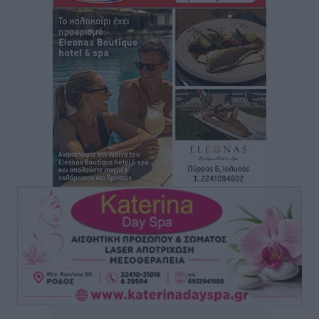
επιβάτες και 55 κρουαζιερόπλοια
Τοπικές Ειδήσεις
•
πριν 3 ώρες
Γ’ Εθνική Κατηγορία: Οι ημερομηνίες των
αγωνιστικών της κανονικής περιόδου
Αθλητικά
•
πριν 9 ώρες
Συνελήφθησαν δύο άτομα στην Κάρπαθο για άγρα
πελατών
Τοπικές Ειδήσεις
•
πριν 9 ώρες
Χωρίς υποχρεωτική παρουσία μικρών στη 12άδα
Αθλητικά
•
πριν 9 ώρες
Ο Πελεκάνος, οι ανεμογεννήτριες και μια κοινότητα
που κανείς δεν ρώτησε
Δημο-Κρίσεις
•
πριν 9 ώρες