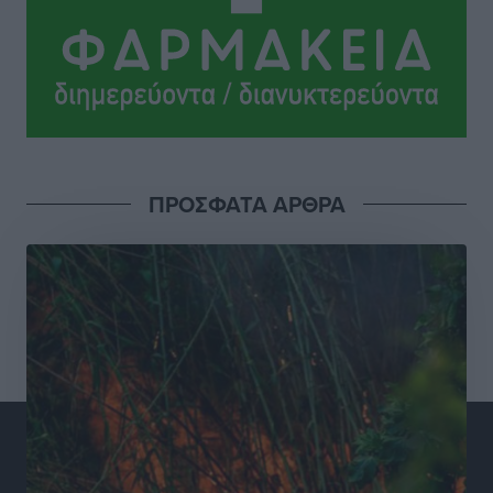
και συνεργασία Ρόδου με το Αττικόν για το
Ακτινοθεραπευτικό
Τοπικές Ειδήσεις
•
πριν 10 ώρες
Σούπερ μάρκετ: Διευρύνεται η εθνική πρωτοβουλία
για τις τιμές – Eρχονται νέες συμμετοχές εταιρειών
Ειδήσεις
•
πριν 10 ώρες
ΠΡΟΣΦΑΤΑ ΑΡΘΡΑ
Συνελήφθησαν έξι άτομα για ηχορύπανση από
καταστήματα στο Νότιο Αιγαίο
Τοπικές Ειδήσεις
•
πριν 10 ώρες
15 Αυγούστου 2026: Πώς θα πληρωθούν όσοι
εργαστούν την αργία – Τι ισχύει για πενθήμερο,
εξαήμερο και άδειες
Ειδήσεις
•
πριν 10 ώρες