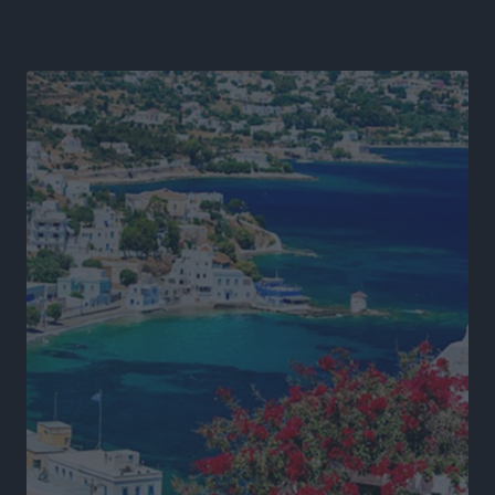
Πρωτάθλημα Καλαθοσφαίρισης Δικηγορικών
Συλλόγων Ελλάδας και Κύπρου: Η Ρόδος φιλοξένησε
με επιτυχία την 17η διοργάνωση
Αθλητικά
•
πριν 11 ώρες
Φοιτητική στέγη: «Φωτιά» τα ενοίκια σε Αθήνα και
Θεσσαλονίκη – Έως 800 ευρώ στο Ρέθυμνο
Ειδήσεις
•
πριν 12 ώρες
Η Τουρκία σε νέο «κρεσέντο» προκλήσεων στο Αιγαίο
με 18 παραβάσεις και παραβιάσεις
Ειδήσεις
•
πριν 12 ώρες
Θερινές εκπτώσεις 2026 έως τις 31 Αυγούστου – Τι
πρέπει να προσέξουν οι καταναλωτές
Ειδήσεις
•
πριν 12 ώρες
ΑΔΜΗΕ: Ολοκληρώνεται η ηλεκτρική διασύνδεση των