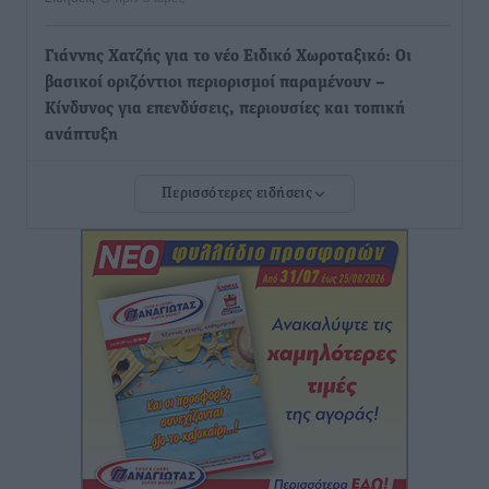
Γιάννης Χατζής για το νέο Ειδικό Χωροταξικό: Οι
βασικοί οριζόντιοι περιορισμοί παραμένουν –
Κίνδυνος για επενδύσεις, περιουσίες και τοπική
ανάπτυξη
Τοπικές Ειδήσεις
•
πριν 3 ώρες
Περισσότερες ειδήσεις
Ευ. Τουρνάς: Απέναντι σε ακραία καιρικά φαινόμενα
δεν υπάρχουν περιθώρια εφησυχασμού
Ειδήσεις
•
πριν 3 ώρες
Στον Άγιο Νικόλαο Χάλκης ανοίγει ξανά το
ανανεωμένο εκκλησιαστικό μουσείο από τη Λέσχη
Lions Χάλκης
Τοπικές Ειδήσεις
•
πριν 3 ώρες
Ρόδος: «Βουλιάζει» από τουρίστες – Πάνω από 1 εκατ.