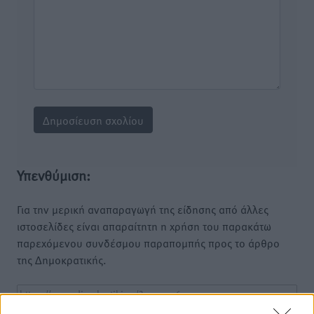
Υπενθύμιση:
Για την μερική αναπαραγωγή της είδησης από άλλες
ιστοσελίδες είναι απαραίτητη η χρήση του παρακάτω
παρεχόμενου συνδέσμου παραπομπής προς το άρθρο
της Δημοκρατικής.