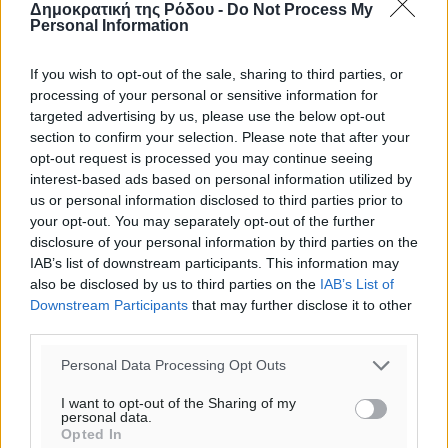
Δημοκρατική της Ρόδου -
Do Not Process My
Personal Information
o καιρός τώρα:
If you wish to opt-out of the sale, sharing to third parties, or
28
°
processing of your personal or sensitive information for
αίθριος καιρός
targeted advertising by us, please use the below opt-out
78
%
section to confirm your selection. Please note that after your
5
km/h
opt-out request is processed you may continue seeing
Δ-ΝΔ
interest-based ads based on personal information utilized by
us or personal information disclosed to third parties prior to
27
28
°/
°
your opt-out. You may separately opt-out of the further
06:18
disclosure of your personal information by third parties on the
20:06
IAB’s list of downstream participants. This information may
πρόγνωση:
also be disclosed by us to third parties on the
IAB’s List of
29
°
Downstream Participants
that may further disclose it to other
ΔΕ
third parties.
30
°
Personal Data Processing Opt Outs
ΤΡ
29
°
I want to opt-out of the Sharing of my
ΤΕ
personal data.
Opted In
29
°