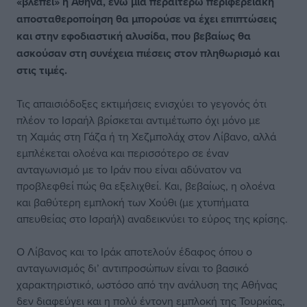
«βλέπει» η Αθήνα, ενώ μια περαιτέρω περιφερειακή
αποσταθεροποίηση θα μπορούσε να έχει επιπτώσεις
και στην εφοδιαστική αλυσίδα, που βεβαίως θα
ασκούσαν στη συνέχεια πιέσεις στον πληθωρισμό και
στις τιμές.
Τις απαισιόδοξες εκτιμήσεις ενισχύει το γεγονός ότι
πλέον το Ισραήλ βρίσκεται αντιμέτωπο όχι μόνο με
τη Χαμάς στη Γάζα ή τη Χεζμπολάχ στον Λίβανο, αλλά
εμπλέκεται ολοένα και περισσότερο σε έναν
ανταγωνισμό με το Ιράν που είναι αδύνατον να
προβλεφθεί πώς θα εξελιχθεί. Και, βεβαίως, η ολοένα
και βαθύτερη εμπλοκή των Χούθι (με χτυπήματα
απευθείας στο Ισραήλ) αναδεικνύει το εύρος της κρίσης.
Ο Λίβανος και το Ιράκ αποτελούν έδαφος όπου ο
ανταγωνισμός δι’ αντιπροσώπων είναι το βασικό
χαρακτηριστικό, ωστόσο από την ανάλυση της Αθήνας
δεν διαφεύγει και η πολύ έντονη εμπλοκή της Τουρκίας,