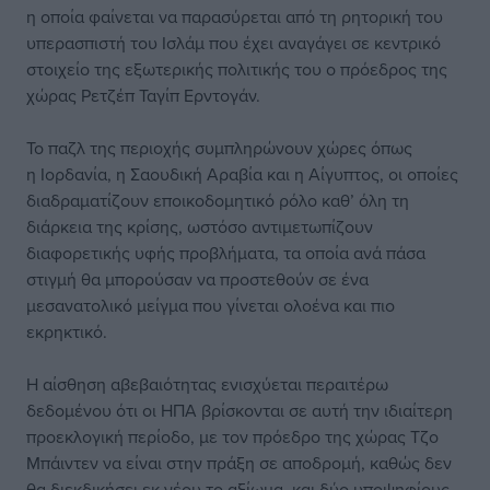
η οποία φαίνεται να παρασύρεται από τη ρητορική του
υπερασπιστή του Ισλάμ που έχει αναγάγει σε κεντρικό
στοιχείο της εξωτερικής πολιτικής του ο πρόεδρος της
χώρας Ρετζέπ Ταγίπ Ερντογάν.
Το παζλ της περιοχής συμπληρώνουν χώρες όπως
η Ιορδανία, η Σαουδική Αραβία και η Αίγυπτος, οι οποίες
διαδραματίζουν εποικοδομητικό ρόλο καθ’ όλη τη
διάρκεια της κρίσης, ωστόσο αντιμετωπίζουν
διαφορετικής υφής προβλήματα, τα οποία ανά πάσα
στιγμή θα μπορούσαν να προστεθούν σε ένα
μεσανατολικό μείγμα που γίνεται ολοένα και πιο
εκρηκτικό.
Η αίσθηση αβεβαιότητας ενισχύεται περαιτέρω
δεδομένου ότι οι ΗΠΑ βρίσκονται σε αυτή την ιδιαίτερη
προεκλογική περίοδο, με τον πρόεδρο της χώρας Τζο
Μπάιντεν να είναι στην πράξη σε αποδρομή, καθώς δεν
θα διεκδικήσει εκ νέου το αξίωμα, και δύο υποψηφίους