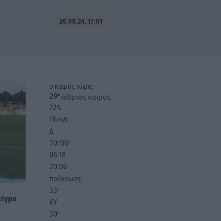
26.08.24, 17:01
o καιρός τώρα:
αίθριος καιρός
29
°
72
%
14
km/h
Δ
30
30
°/
°
06:18
20:06
πρόγνωση:
33
°
είγμα
ΚΥ
30
°