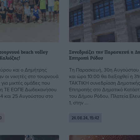
τουρνουά beach volley
Συνεδριάζει την Παρασκευή η Δ
Καλιόζης!
Επιτροπή Ρόδου
ύρου και ο Δημήτρης
Τη Παρασκευή, 30η Αυγούστου
αν οι νικητές στο τουρνουά
και ώρα 10:00 θα διεξαχθεί η 31
 για μικτές ομάδες που
ΤΑΚΤΙΚΗ συνεδρίαση Δημοτική
 η ΤΕ ΕΟΠΕ Δωδεκανήσου
Επιτροπής στο Δημοτικό Κατάσ
24 και 25 Αυγούστου στο
του Δήμου Ρόδου, Πλατεία Ελε
1, στην ...
0
26.08.24, 15:42