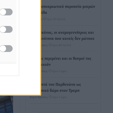
Χωρίς υποχρεωτική παρουσία μικρών
στη 12άδα
Αθλητικά
•
πριν 57 λεπτά
νω από
Η
Ο Πελεκάνος, οι ανεμογεννήτριες και
μια κοινότητα που κανείς δεν ρώτησε
Δημο-Κρίσεις
•
πριν 60 λεπτά
κα από
η που
ες
Η Ρόδος περιμένει και οι θεσμοί της
ι θα
λογομαχούν
Δημο-Κρίσεις
•
πριν 1 ώρα
Τα Γλυπτά του Παρθενώνα ως
προσωπικό δώρο στον Τραμπ
Δημο-Κρίσεις
•
πριν 1 ώρα
Το στενό της Κρεμαστής μπήκε στη