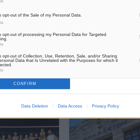
In
o opt-out of the Sale of my Personal Data.
In
ιτσών : Χρήσιμο
Φάρμακα: Αυξήσεις τιμών σε πά
to opt-out of processing my Personal Data for Targeted
 απέναντι στον “πρωτάρη”
800 σκευάσματα από σήμερα – 
ing.
απάντηση Γεωργιάδη
In
 προπόνηση εξελίχθηκε για
Αυξάνονται
Μαριτσών το σαββατιάτικο
o opt-out of Collection, Use, Retention, Sale, and/or Sharing
οι τιμές σε εκατοντάδες φάρμα
φιλικό παιχνίδι του κόντρα
ersonal Data that Is Unrelated with the Purposes for which it
σήμερα μετά την ανατιμολόγησ
λαο. Οι “ροπαλοφόροι”
lected.
In
έκανε εδώ και κάποιες εβδομάδ
 ...
ο ΕΟΦ, γεγονός που σημαίνει ότ
επιβαρυνθεί περαιτέρω η ...
CONFIRM
1
26.08.24, 16:10
Data Deletion
Data Access
Privacy Policy