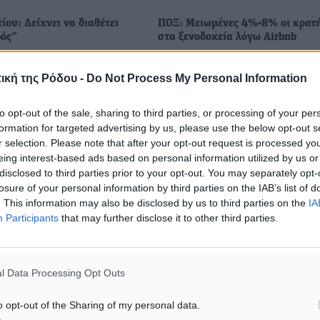
ίου: Δείχνει να διαθέτει
ΠΟΞ: Μειωμένες 4%-8% οι κρατή
ός”
στα ξενοδοχεία λόγω Airbnb
η πως στο νέο πρωτάθλημα
Πτωτικά μεταξύ 4% και 8% κινείτ
ορίας Blue Star Ferries θα
φετινή τουριστική σεζόν στον
ική της Ρόδου -
Do Not Process My Personal Information
ν ενδιαφέρουσες και
ξενοδοχειακό κλάδο, σύμφωνα 
κές ομάδες που θα
γενικό γραμματέα της Πανελλήν
to opt-out of the sale, sharing to third parties, or processing of your per
 μία κατάταξη στα ψηλά ...
Ομοσπονδίας Ξενοδόχων Άγγε
formation for targeted advertising by us, please use the below opt-out s
Καλλία. ...
r selection. Please note that after your opt-out request is processed y
eing interest-based ads based on personal information utilized by us or
7
26.08.24, 16:15
disclosed to third parties prior to your opt-out. You may separately opt-
losure of your personal information by third parties on the IAB’s list of
. This information may also be disclosed by us to third parties on the
IA
Participants
that may further disclose it to other third parties.
l Data Processing Opt Outs
o opt-out of the Sharing of my personal data.