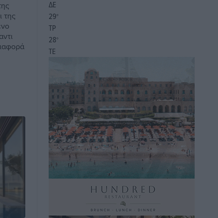
ΔΕ
της
ι της
29
°
ένο
ΤΡ
αντι
28
°
διαφορά
ΤΕ