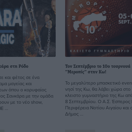
κάρα στη Ρόδο
Τον Σεπτέμβριο το 10ο τουρνουά
”Μεροπίς” στην Κω!
ε και φέτος σε ένα
Το μεγαλύτερο μπασκετικό even
αμα μαγείας και
νησί της Κω, θα λάβει χώρα στο
εων όπου o κορυφαίος
κλειστο γυμναστήριο της Κω απ
ος Σανκάρα με την ομάδα
8 Σεπτεμβρίου. Ο Α.Σ. Έσπερος
φουν με το νέο show,
Περιφέρεια Νοτίου Αιγαίου και 
 ...
Δήμος ...