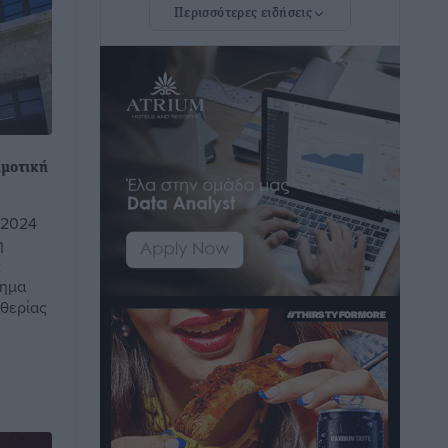
Περισσότερες ειδήσεις
λίστα των 7 θαυμάτων της αναμονής
Δημο-Κρίσεις
•
πριν 1 ώρα
ΣΕΤΕ: Σημαντική θεσμική εξέλιξη η
ΚΥΑ για το ΕΧΠ για τον τουρισμό
Ειδήσεις
•
πριν 1 ώρα
ημοτική
Γ. Χατζημάρκος: “Δύο μεγάλες
 2024
δεσμεύσεις Γεωργιάδη” – Κίνητρα για
η
τους γιατρούς των νησιών και
ς
συνεργασία Ρόδου με το Αττικόν για το
τημα
Ακτινοθεραπευτικό
υθερίας
Τοπικές Ειδήσεις
•
πριν 2 ώρες
Σούπερ μάρκετ: Διευρύνεται η εθνική
πρωτοβουλία για τις τιμές – Eρχονται
νέες συμμετοχές εταιρειών
Ειδήσεις
•
πριν 2 ώρες