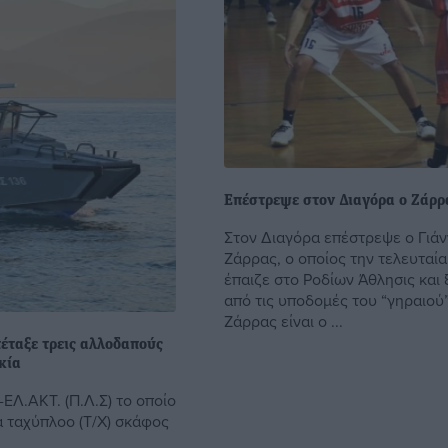
Επέστρεψε στον Διαγόρα ο Ζάρρ
Στον Διαγόρα επέστρεψε ο Γιά
Ζάρρας, ο οποίος την τελευταί
έπαιζε στο Ροδίων Άθλησις και 
από τις υποδομές του “γηραιού”
Ζάρρας είναι ο ...
πέταξε τρεις αλλοδαπούς
κία
-ΕΛ.ΑΚΤ. (Π.Λ.Σ) το οποίο
α ταχύπλοο (Τ/Χ) σκάφος