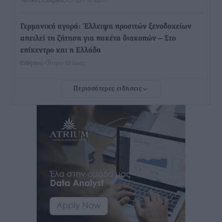
Γερμανική αγορά: Έλλειψη προσιτών ξενοδοχείων
απειλεί τη ζήτηση για πακέτα διακοπών – Στο
επίκεντρο και η Ελλάδα
Ειδήσεις
•
πριν 10 ώρες
Περισσότερες ειδήσεις
Νέο ξενοδοχείο στη Ρόδο για την H Hotels –
Χατζηλαζάρου – Προχωρά καινούργιο ξενοδοχείο
στην Κω
Τοπικές Ειδήσεις
•
πριν 10 ώρες
Αυτοκίνητο μπήκε παράνομα σε μονόδρομο στο
Μαστιχάρι – Αναποδογύρισε όχημα με μητέρα και
5χρονο παιδί
Τοπικές Ειδήσεις
•
πριν 10 ώρες
“Η Ευρώπη αντιμετώπιζε το προσφυγικό σαν ταινία