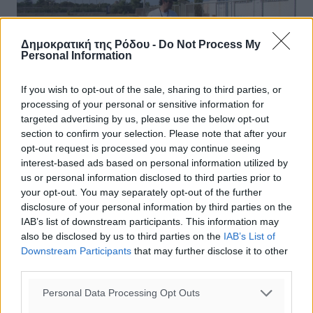
Δημοκρατική της Ρόδου -
Do Not Process My
Personal Information
If you wish to opt-out of the sale, sharing to third parties, or
processing of your personal or sensitive information for
targeted advertising by us, please use the below opt-out
section to confirm your selection. Please note that after your
opt-out request is processed you may continue seeing
Διαγόρας Βατίου: Ικανοποίηση και
interest-based ads based on personal information utilized by
πιθανή η περαιτέρω ενίσχυση
us or personal information disclosed to third parties prior to
your opt-out. You may separately opt-out of the further
Στο ενωσιακό γήπεδο στο Κορακόνερο επέστρεψαν
disclosure of your personal information by third parties on the
επιστρέφουν σήμερα οι ποδοσφαιριστές του Διαγόρα
IAB’s list of downstream participants. This information may
Βατίου, «εγκαινιάζοντας» τη δεύτερη εβδομάδα της
also be disclosed by us to third parties on the
IAB’s List of
προετοιμασίας τους ενόψει της ...
Downstream Participants
that may further disclose it to other
third parties.
05.08.24, 16:47
Personal Data Processing Opt Outs