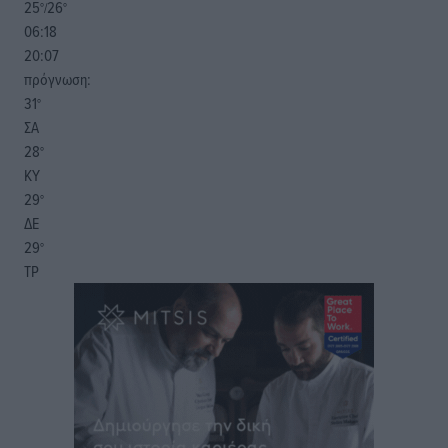
25
26
°/
°
06:18
20:07
πρόγνωση:
31
°
ΣΑ
28
°
ΚΥ
29
°
ΔΕ
29
°
ΤΡ