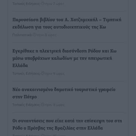
Τοπικές Ειδήσεις
•
πριν 7 ώρες
Παρουσίαση βιβλίου του Α. Χατζημιχαήλ – Τιμητική
εκδήλωση για τους αυτοδιοικητικούς της Κω
Πολιτιστικά
•
πριν 8 ώρες
Εγκρίθηκε η ηλεκτρική διασύνδεση Ρόδου και Κω
μέσω υποβρύχιων καλωδίων με την ηπειρωτική
Ελλάδα
Τοπικές Ειδήσεις
•
πριν 9 ώρες
Νέο ανακαινισμένο δημοτικό τουριστικό γραφείο
στην Πάτμο
Τοπικές Ειδήσεις
•
πριν 9 ώρες
Οι συναντήσεις που είχε κατά την επίσκεψη του στη
Ρόδο ο Πρέσβης της Βραζιλίας στην Ελλάδα
Τοπικές Ειδήσεις
•
πριν 10 ώρες