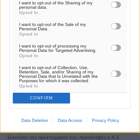
I want to opt-out of the Sharing of my
personal data.
Opted In
I want to opt-out of the Sale of my
Personal Data.
Opted In
I want to opt-out of processing my
Personal Data for Targeted Advertising.
Opted In
I want to opt-out of Collection, Use,
Retention, Sale, and/or Sharing of my
Personal Data that Is Unrelated with the
Purposes for which it was collected.
Opted In
CONFIRM
Α.Σ. Ρόδος: Τζίμας… ο τρίτος του
καλοκαιριού
Data Deletion
Data Access
Privacy Policy
Τον τρίτο του προπονητή, πριν καν φύγει το καλοκαίρι ή
ξεκινήσει την προετοιμασία του, προσέλαβες ο Α.Σ.